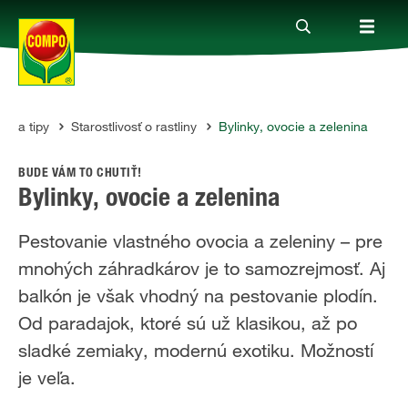
dy a tipy
Starostlivosť o rastliny
Bylinky, ovocie a zelenina
Produkty
O
BUDE VÁM TO CHUTIŤ!
Rady a tipy
Bylinky, ovocie a zelenina
Pestovanie vlastného ovocia a zeleniny – pre
Témy
mnohých záhradkárov je to samozrejmosť. Aj
balkón je však vhodný na pestovanie plodín.
Kde kúpiť
Od paradajok, ktoré sú už klasikou, až po
sladké zemiaky, modernú exotiku. Možností
Spoločnosť
je veľa.