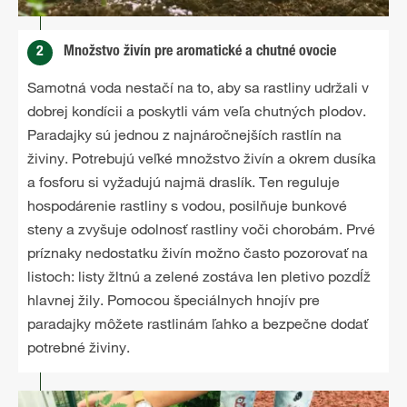
2
Množstvo živín pre aromatické a chutné ovocie
Samotná voda nestačí na to, aby sa rastliny udržali v
dobrej kondícii a poskytli vám veľa chutných plodov.
Paradajky sú jednou z najnáročnejších rastlín na
živiny. Potrebujú veľké množstvo živín a okrem dusíka
a fosforu si vyžadujú najmä draslík. Ten reguluje
hospodárenie rastliny s vodou, posilňuje bunkové
steny a zvyšuje odolnosť rastliny voči chorobám. Prvé
príznaky nedostatku živín možno často pozorovať na
listoch: listy žltnú a zelené zostáva len pletivo pozdĺž
hlavnej žily. Pomocou špeciálnych hnojív pre
paradajky môžete rastlinám ľahko a bezpečne dodať
potrebné živiny.