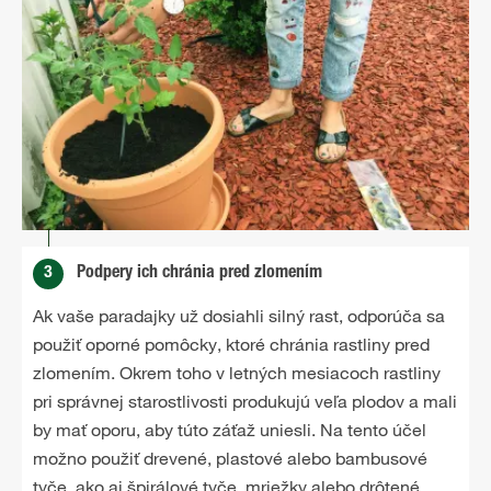
3
Podpery ich chránia pred zlomením
Ak vaše paradajky už dosiahli silný rast, odporúča sa
použiť oporné pomôcky, ktoré chránia rastliny pred
zlomením. Okrem toho v letných mesiacoch rastliny
pri správnej starostlivosti produkujú veľa plodov a mali
by mať oporu, aby túto záťaž uniesli. Na tento účel
možno použiť drevené, plastové alebo bambusové
tyče, ako aj špirálové tyče, mriežky alebo drôtené