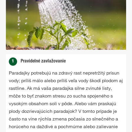
1
Pravidelné zavlažovanie
Paradajky potrebujú na zdravý rast nepretržitý prísun
vody; príliš málo alebo príliš veľa vody škodí plodom aj
rastline. Ak má vaša paradajka silne zvinuté listy,
môže to byť znakom stresu zo sucha spojeného s
vysokým obsahom soli v pôde. Alebo vám praskajú
plody dozrievajúcich paradajok? V tomto prípade je
často na vine rýchla zmena počasia zo slnečného a
horúceho na daždivé a pochmúrne alebo zalievanie