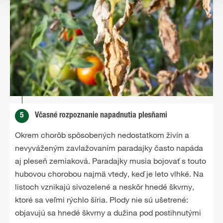
5
Včasné rozpoznanie napadnutia plesňami
Okrem chorôb spôsobených nedostatkom živín a
nevyváženým zavlažovaním paradajky často napáda
aj pleseň zemiaková. Paradajky musia bojovať s touto
hubovou chorobou najmä vtedy, keď je leto vlhké. Na
listoch vznikajú sivozelené a neskôr hnedé škvrny,
ktoré sa veľmi rýchlo šíria. Plody nie sú ušetrené:
objavujú sa hnedé škvrny a dužina pod postihnutými