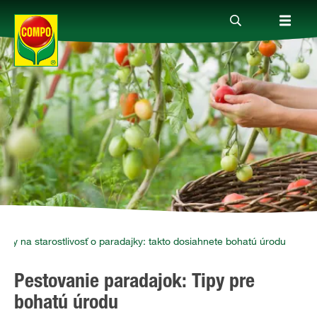
Produkty
Rady a tipy
Témy
Kde kúpiť
Tipy na starostlivosť o paradajky: takto dosiahnete bohatú úrodu
Pestovanie paradajok: Tipy pre
Spoločnosť
bohatú úrodu