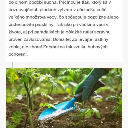
po dlhom období sucha. Príčinou je tlak, ktorý sa v
dozrievajúcich plodoch vytvára v dôsledku príliš
veľkého množstva vody, čo spôsobuje pozdĺžne alebo
prstencovité praskliny. Tak ako pri väčšine vecí v
živote, aj pri paradajkách je dôležité nájsť správnu
úroveň zavlažovania. Dôležité: Zalievajte rastliny
zdola, nie zhora! Zabráni sa tak vzniku hubových
ochorení.