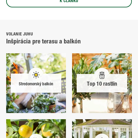
K ČLÁNKU
VOLANIE JUHU
Inšpirácia pre terasu a balkón
Top 10 rastlín
Stredomorský balkón