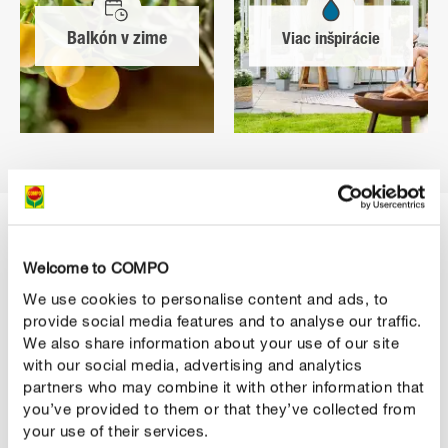
Balkón v zime
Viac inšpirácie
Tipy na starostlivosť o stredomorské rastliny
Welcome to COMPO
We use cookies to personalise content and ads, to
Každý rastlinný druh je samozrejme individuálny.
provide social media features and to analyse our traffic.
Lantana si prirodzene vyžaduje inú starostlivosť ako
We also share information about your use of our site
olivovník alebo levanduľa. Preto tu nájdete množstvo
with our social media, advertising and analytics
tipov pre širokú škálu stredomorských rastlín.
partners who may combine it with other information that
you’ve provided to them or that they’ve collected from
your use of their services.
Tipy na starostlivosť – od oleandra po olivovník