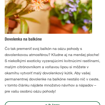
Dovolenka na balkóne
Čo tak premeniť svoj balkón na oázu pohody s
dovolenkovou atmosférou? Kľudne aj na menšej ploche!
S niekoľkými exoticky vyzerajúcimi kvitnúcimi rastlinami,
malým citrónovníkom a voňavou lipou si môžete v
okamihu vytvoriť malý dovolenkový kútik. Aby vašej
permanentnej dovolenke na balkóne nestálo nič v ceste,
v tomto článku nájdete množstvo návrhov a nápadov –
pre vašu osobnú oázu pohody!