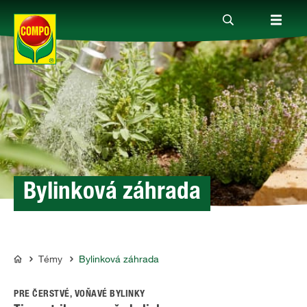
Produkty
Rady a tipy
Témy
Bylinková záhrada
Kde kúpiť
Témy
Bylinková záhrada
COMPO
Spoločnosť
PRE ČERSTVÉ, VOŇAVÉ BYLINKY