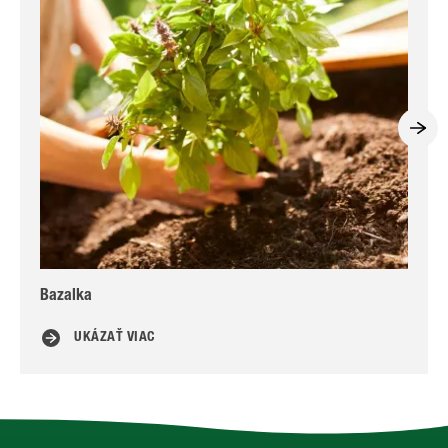
Bazalka
Šal
UKÁZAŤ VIAC