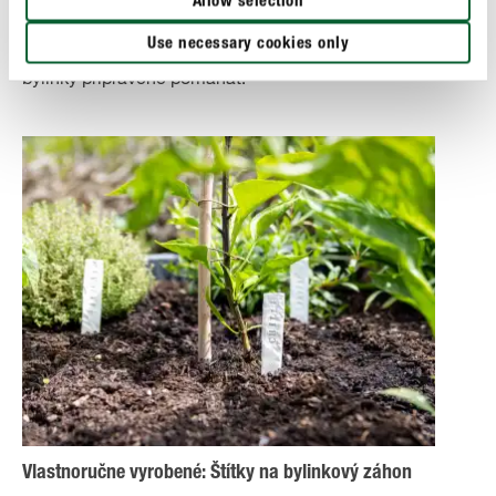
Allow selection
*chytrom spôsobe zotavenia* vo svete byliniek.
Use necessary cookies only
Rozmarýn, šalvia, mäta, kamilka a tymián sú super-
bylinky pripravené pomáhať!
Vlastnoručne vyrobené: Štítky na bylinkový záhon