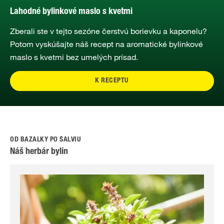
Lahodné bylinkové maslo s kvetmi
Zberali ste v tejto sezóne čerstvú borievku a kaponelu?
Potom vyskúšajte náš recept na aromatické bylinkové
maslo s kvetmi bez umelých prísad.
K RECEPTU
OD BAZALKY PO ŠALVIU
Náš herbár bylín