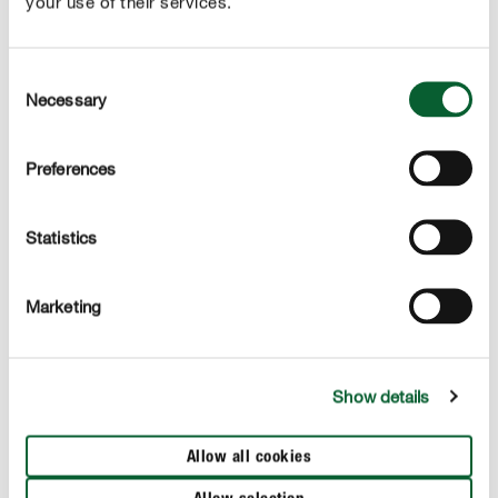
your use of their services.
Consent
Necessary
Selection
Preferences
Statistics
Marketing
Našich 5 obľúbených liečivých bylín
Show details
Chladné obdobie na seba často upozorňuje upchatým
nosom a nepríjemným škriabaním v krku. Skôr než však
Allow all cookies
siahnete po lekárničke, skúste sa najprv poobzerať po