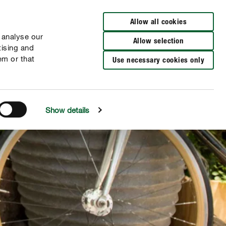
Vyhľadať predajcu
Allow all cookies
 analyse our
Allow selection
tising and
em or that
Use necessary cookies only
Show details