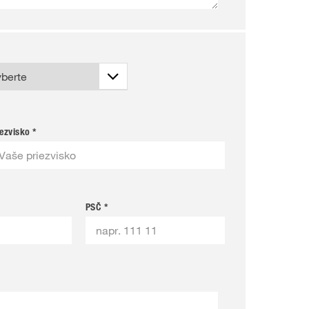
iezvisko *
PSČ *