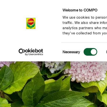
Welcome to COMPO
We use cookies to persona
Produkty
Ra
traffic. We also share inf
analytics partners who ma
they’ve collected from you
Consent
Necessary
Selection