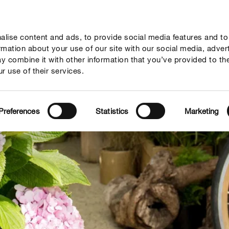
lise content and ads, to provide social media features and to
dy a tipy
Témy
Kde kúpiť
Spoločnosť
ormation about your use of our site with our social media, adver
y combine it with other information that you’ve provided to th
r use of their services.
Preferences
Statistics
Marketing