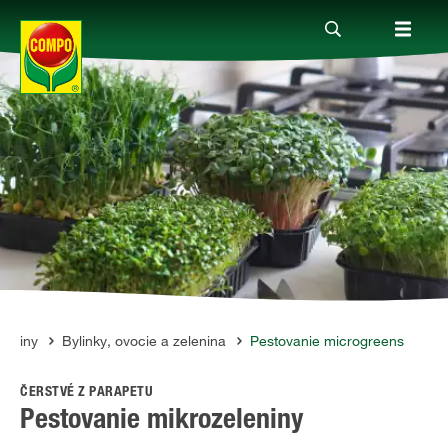
Produkty
Rady a tipy
Témy
Kde kúpiť
astliny
Bylinky, ovocie a zelenina
Pestovanie microgreens
ČERSTVÉ Z PARAPETU
Spoločnosť
Pestovanie mikrozeleniny