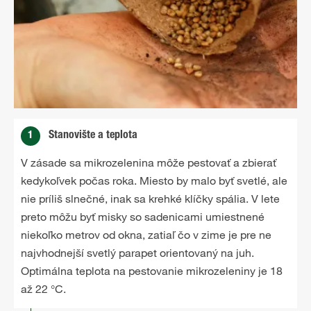
1
Stanovište a teplota
V zásade sa mikrozelenina môže pestovať a zbierať
kedykoľvek počas roka. Miesto by malo byť svetlé, ale
nie príliš slnečné, inak sa krehké klíčky spália. V lete
preto môžu byť misky so sadenicami umiestnené
niekoľko metrov od okna, zatiaľ čo v zime je pre ne
najvhodnejší svetlý parapet orientovaný na juh.
Optimálna teplota na pestovanie mikrozeleniny je 18
až 22 °C.