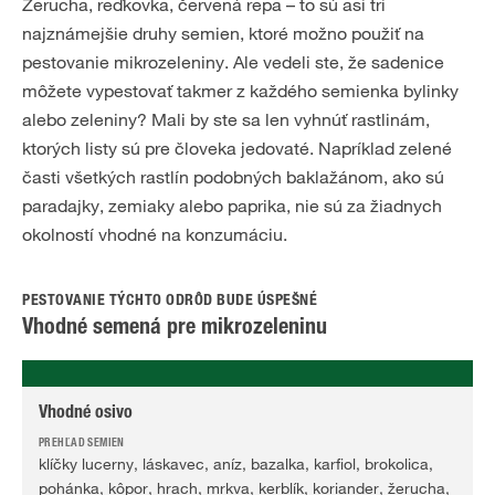
Žerucha, reďkovka, červená repa – to sú asi tri
najznámejšie druhy semien, ktoré možno použiť na
pestovanie mikrozeleniny. Ale vedeli ste, že sadenice
môžete vypestovať takmer z každého semienka bylinky
alebo zeleniny? Mali by ste sa len vyhnúť rastlinám,
ktorých listy sú pre človeka jedovaté. Napríklad zelené
časti všetkých rastlín podobných baklažánom, ako sú
paradajky, zemiaky alebo paprika, nie sú za žiadnych
okolností vhodné na konzumáciu.
PESTOVANIE TÝCHTO ODRÔD BUDE ÚSPEŠNÉ
Vhodné semená pre mikrozeleninu
Vhodné osivo
klíčky lucerny, láskavec, aníz, bazalka, karfiol, brokolica,
pohánka, kôpor, hrach, mrkva, kerblík, koriander, žerucha,