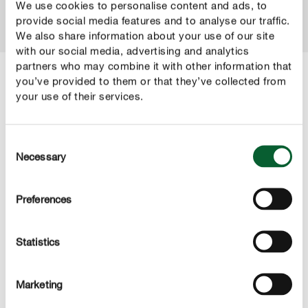
We use cookies to personalise content and ads, to
provide social media features and to analyse our traffic.
We also share information about your use of our site
with our social media, advertising and analytics
partners who may combine it with other information that
you’ve provided to them or that they’ve collected from
your use of their services.
RUBRIKA
Nápady na dekorácie a DIY pre
každé ročné obdobie
Consent
Necessary
Selection
Rastliny môžu byť viac než len zeleň v kvetináči, na
balkóne alebo v záhrade. Stačí niekoľko jednoduchých
Preferences
krokov a obyčajná rastlina sa často môže premeniť na
elegantný a výrazný dekoratívny prvok. Pripravili sme pre
vás niekoľko nápadov.
Statistics
Marketing