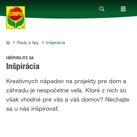
Rady a tipy
Inšpirácia
Produkty
COMPO
INŠPIRUJTE SA
Rady a tipy
Inšpirácia
Kreatívnych nápadov na projekty pre dom a
Témy
záhradu je nespočetne veľa. Ktoré z nich sú
však vhodné pre vás a váš domov? Nechajte
Kde kúpiť
sa u nás inšpirovať.
Spoločnosť