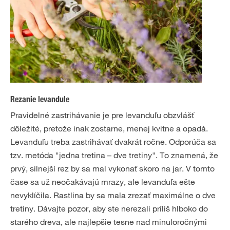
Rezanie levandule
Pravidelné zastrihávanie je pre levanduľu obzvlášť
dôležité, pretože inak zostarne, menej kvitne a opadá.
Levanduľu treba zastrihávať dvakrát ročne. Odporúča sa
tzv. metóda "jedna tretina – dve tretiny". To znamená, že
prvý, silnejší rez by sa mal vykonať skoro na jar. V tomto
čase sa už neočakávajú mrazy, ale levanduľa ešte
nevyklíčila. Rastlina by sa mala zrezať maximálne o dve
tretiny. Dávajte pozor, aby ste nerezali príliš hlboko do
starého dreva, ale najlepšie tesne nad minuloročnými