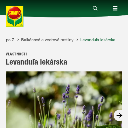
d A po Z
Balkónové a vedrové rastliny
Levanduľa lekárska
Produkty
VLASTNOSTI
Rady a tipy
Levanduľa lekárska
Témy
Kde kúpiť
Spoločnosť