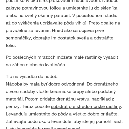
použiť konvičku s rozprašovacím nadstavcom. Nádobu
zakryte potravinovou fóliou a umiestnite ju do skleníka
alebo na svetlý okenný parapet. V počiatočnom štádiu
až do vyklíčenia udržiavajte pôdu vlhkú. Preto dbajte na
pravidelné zalievanie. Hneď ako sa objavia prvé
semenáčiky, doprajte im dostatok svetla a odstráňte
fóliu.
Po posledných mrazoch môžete malé rastlinky vysadiť
na záhon alebo do kvetináča.
Tip na výsadbu do nádob:
Nádoba by mala byť dobre odvodnená. Do drenážneho
otvoru nádoby vložte keramické črepy alebo podobný
materiál. Potom pridajte drenážnu vrstvu, napríklad z
pemzy. Teraz použite
substrát pre stredomorské rastliny
.
Levanduľu umiestnite do pôdy a všetko dobre pritlačte.
Zalievajte pôdu okolo levandule, aby ste jej pomohli rásť.
Listy levandule by mali zostať suché.