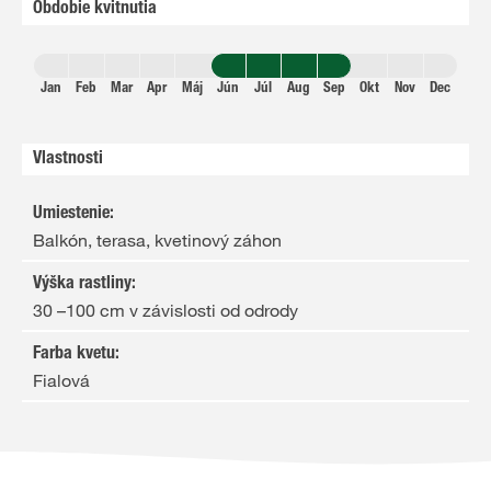
Obdobie kvitnutia
Jan
Feb
Mar
Apr
Máj
Jún
Júl
Aug
Sep
Okt
Nov
Dec
Vlastnosti
Umiestenie
:
Balkón, terasa, kvetinový záhon
Výška rastliny
:
30 –100 cm v závislosti od odrody
Farba kvetu
:
Fialová