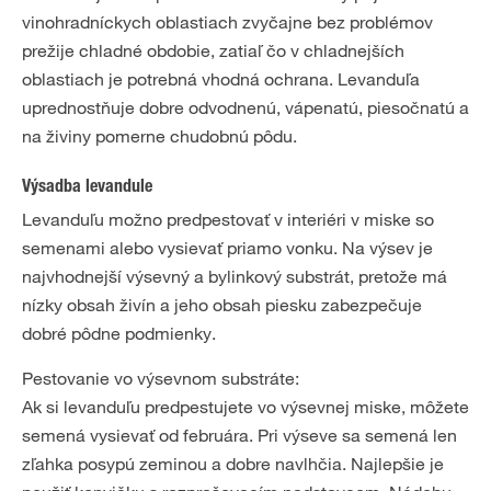
vinohradníckych oblastiach zvyčajne bez problémov
prežije chladné obdobie, zatiaľ čo v chladnejších
oblastiach je potrebná vhodná ochrana. Levanduľa
uprednostňuje dobre odvodnenú, vápenatú, piesočnatú a
na živiny pomerne chudobnú pôdu.
Výsadba levandule
Levanduľu možno predpestovať v interiéri v miske so
semenami alebo vysievať priamo vonku. Na výsev je
najvhodnejší výsevný a bylinkový substrát, pretože má
nízky obsah živín a jeho obsah piesku zabezpečuje
dobré pôdne podmienky.
Pestovanie vo výsevnom substráte:
Ak si levanduľu predpestujete vo výsevnej miske, môžete
semená vysievať od februára. Pri výseve sa semená len
zľahka posypú zeminou a dobre navlhčia. Najlepšie je