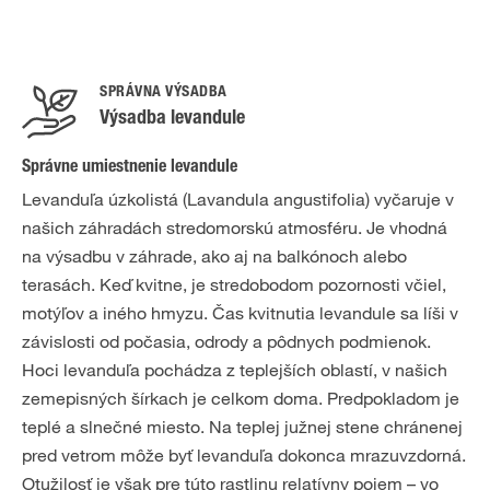
SPRÁVNA VÝSADBA
Výsadba levandule
Správne umiestnenie levandule
Levanduľa úzkolistá (Lavandula angustifolia) vyčaruje v
našich záhradách stredomorskú atmosféru. Je vhodná
na výsadbu v záhrade, ako aj na balkónoch alebo
terasách. Keď kvitne, je stredobodom pozornosti včiel,
motýľov a iného hmyzu. Čas kvitnutia levandule sa líši v
závislosti od počasia, odrody a pôdnych podmienok.
Hoci levanduľa pochádza z teplejších oblastí, v našich
zemepisných šírkach je celkom doma. Predpokladom je
teplé a slnečné miesto. Na teplej južnej stene chránenej
pred vetrom môže byť levanduľa dokonca mrazuvzdorná.
Otužilosť je však pre túto rastlinu relatívny pojem – vo