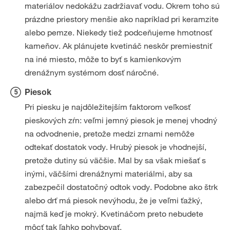
materiálov nedokážu zadržiavať vodu. Okrem toho sú
prázdne priestory menšie ako napríklad pri keramzite
alebo pemze. Niekedy tiež podceňujeme hmotnosť
kameňov. Ak plánujete kvetináč neskôr premiestniť
na iné miesto, môže to byť s kamienkovým
drenážnym systémom dosť náročné.
Piesok
Pri piesku je najdôležitejším faktorom veľkosť
pieskových zŕn: veľmi jemný piesok je menej vhodný
na odvodnenie, pretože medzi zrnami nemôže
odtekať dostatok vody. Hrubý piesok je vhodnejší,
pretože dutiny sú väčšie. Mal by sa však miešať s
inými, väčšími drenážnymi materiálmi, aby sa
zabezpečil dostatočný odtok vody. Podobne ako štrk
alebo drť má piesok nevýhodu, že je veľmi ťažký,
najmä keď je mokrý. Kvetináčom preto nebudete
môcť tak ľahko pohybovať.