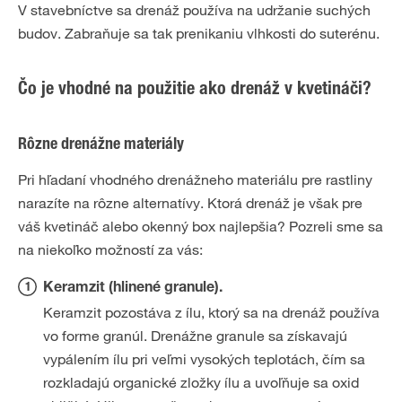
V stavebníctve sa drenáž používa na udržanie suchých
budov. Zabraňuje sa tak prenikaniu vlhkosti do suterénu.
Čo je vhodné na použitie ako drenáž v kvetináči?
Rôzne drenážne materiály
Pri hľadaní vhodného drenážneho materiálu pre rastliny
narazíte na rôzne alternatívy. Ktorá drenáž je však pre
váš kvetináč alebo okenný box najlepšia? Pozreli sme sa
na niekoľko možností za vás:
Keramzit (hlinené granule).
Keramzit pozostáva z ílu, ktorý sa na drenáž používa
vo forme granúl. Drenážne granule sa získavajú
vypálením ílu pri veľmi vysokých teplotách, čím sa
rozkladajú organické zložky ílu a uvoľňuje sa oxid