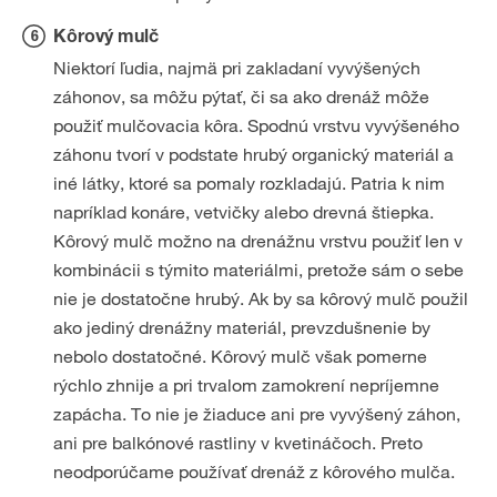
Kôrový mulč
Niektorí ľudia, najmä pri zakladaní vyvýšených
záhonov, sa môžu pýtať, či sa ako drenáž môže
použiť mulčovacia kôra. Spodnú vrstvu vyvýšeného
záhonu tvorí v podstate hrubý organický materiál a
iné látky, ktoré sa pomaly rozkladajú. Patria k nim
napríklad konáre, vetvičky alebo drevná štiepka.
Kôrový mulč možno na drenážnu vrstvu použiť len v
kombinácii s týmito materiálmi, pretože sám o sebe
nie je dostatočne hrubý. Ak by sa kôrový mulč použil
ako jediný drenážny materiál, prevzdušnenie by
nebolo dostatočné. Kôrový mulč však pomerne
rýchlo zhnije a pri trvalom zamokrení nepríjemne
zapácha. To nie je žiaduce ani pre vyvýšený záhon,
ani pre balkónové rastliny v kvetináčoch. Preto
neodporúčame používať drenáž z kôrového mulča.