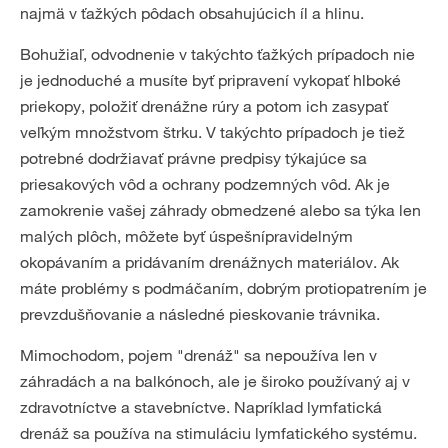
najmä v ťažkých pôdach obsahujúcich íl a hlinu.
Bohužiaľ, odvodnenie v takýchto ťažkých prípadoch nie
je jednoduché a musíte byť pripravení vykopať hlboké
priekopy, položiť drenážne rúry a potom ich zasypať
veľkým množstvom štrku. V takýchto prípadoch je tiež
potrebné dodržiavať právne predpisy týkajúce sa
priesakových vôd a ochrany podzemných vôd. Ak je
zamokrenie vašej záhrady obmedzené alebo sa týka len
malých plôch, môžete byť úspešnípravidelným
okopávaním a pridávaním drenážnych materiálov. Ak
máte problémy s podmáčaním, dobrým protiopatrením je
prevzdušňovanie a následné pieskovanie trávnika.
Mimochodom, pojem "drenáž" sa nepoužíva len v
záhradách a na balkónoch, ale je široko používaný aj v
zdravotníctve a stavebníctve. Napríklad lymfatická
drenáž sa používa na stimuláciu lymfatického systému.