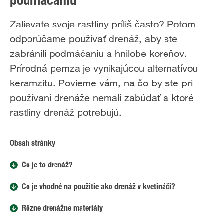
podmáčaniu
Zalievate svoje rastliny príliš často? Potom
odporúčame používať drenáž, aby ste
zabránili podmáčaniu a hnilobe koreňov.
Prírodná pemza je vynikajúcou alternatívou
keramzitu. Povieme vám, na čo by ste pri
používaní drenáže nemali zabúdať a ktoré
rastliny drenáž potrebujú.
Obsah stránky
Čo je to drenáž?
Čo je vhodné na použitie ako drenáž v kvetináči?
Rôzne drenážne materiály