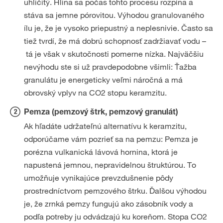
uhličitý. Hlina sa počas tohto procesu rozpína a
stáva sa jemne pórovitou. Výhodou granulovaného
ílu je, že je vysoko priepustný a neplesnivie. Často sa
tiež tvrdí, že má dobrú schopnosť zadržiavať vodu –
tá je však v skutočnosti pomerne nízka. Najväčšiu
nevýhodu ste si už pravdepodobne všimli: Ťažba
granulátu je energeticky veľmi náročná a má
obrovský vplyv na CO2 stopu keramzitu.
Pemza (pemzový štrk, pemzový granulát)
Ak hľadáte udržateľnú alternatívu k keramzitu,
odporúčame vám pozrieť sa na pemzu: Pemza je
porézna vulkanická lávová hornina, ktorá je
napustená jemnou, nepravidelnou štruktúrou. To
umožňuje vynikajúce prevzdušnenie pôdy
prostredníctvom pemzového štrku. Ďalšou výhodou
je, že zrnká pemzy fungujú ako zásobník vody a
podľa potreby ju odvádzajú ku koreňom. Stopa CO2