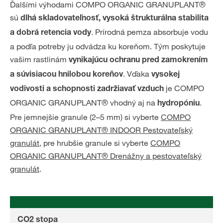
Ďalšími výhodami COMPO ORGANIC GRANUPLANT®
sú
dlhá skladovateľnosť, vysoká štrukturálna stabilita
. Prírodná pemza absorbuje vodu
a dobrá retencia vody
a podľa potreby ju odvádza ku koreňom. Tým poskytuje
vašim rastlinám
vynikajúcu ochranu pred zamokrením
. Vďaka
a súvisiacou hnilobou koreňov
vysokej
je COMPO
vodivosti a schopnosti zadržiavať vzduch
ORGANIC GRANUPLANT® vhodný aj na
.
hydropóniu
Pre jemnejšie granule (2–5 mm) si vyberte
COMPO
ORGANIC GRANUPLANT® INDOOR Pestovateľský
granulát
, pre hrubšie granule si vyberte
COMPO
ORGANIC GRANUPLANT® Drenážny a pestovateľský
granulát
​​​​​​​.
CO2 stopa