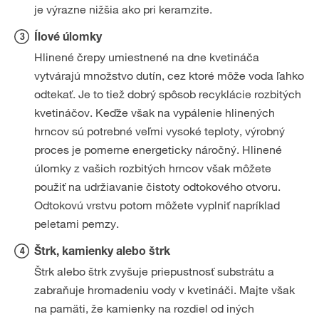
je výrazne nižšia ako pri keramzite.
Ílové úlomky
Hlinené črepy umiestnené na dne kvetináča
vytvárajú množstvo dutín, cez ktoré môže voda ľahko
odtekať. Je to tiež dobrý spôsob recyklácie rozbitých
kvetináčov. Keďže však na vypálenie hlinených
hrncov sú potrebné veľmi vysoké teploty, výrobný
proces je pomerne energeticky náročný. Hlinené
úlomky z vašich rozbitých hrncov však môžete
použiť na udržiavanie čistoty odtokového otvoru.
Odtokovú vrstvu potom môžete vyplniť napríklad
peletami pemzy.
Štrk, kamienky alebo štrk
Štrk alebo štrk zvyšuje priepustnosť substrátu a
zabraňuje hromadeniu vody v kvetináči. Majte však
na pamäti, že kamienky na rozdiel od iných