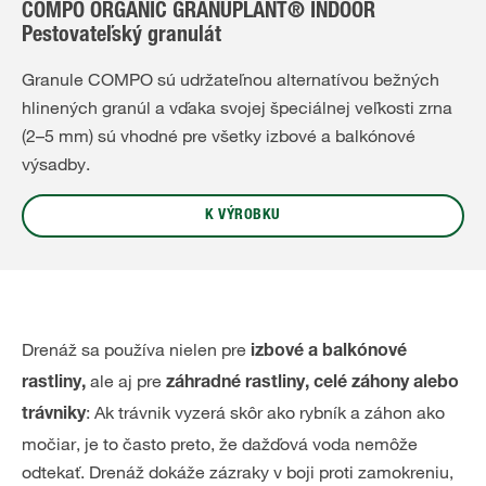
COMPO ORGANIC GRANUPLANT® INDOOR
Pestovateľský granulát
Granule COMPO sú udržateľnou alternatívou bežných
hlinených granúl a vďaka svojej špeciálnej veľkosti zrna
(2–5 mm) sú vhodné pre všetky izbové a balkónové
výsadby.
K VÝROBKU
Drenáž sa používa nielen pre
izbové a balkónové
ale aj pre
rastliny,
záhradné rastliny, celé záhony alebo
: Ak trávnik vyzerá skôr ako rybník a záhon ako
trávniky
močiar, je to často preto, že dažďová voda nemôže
odtekať. Drenáž dokáže zázraky v boji proti zamokreniu,