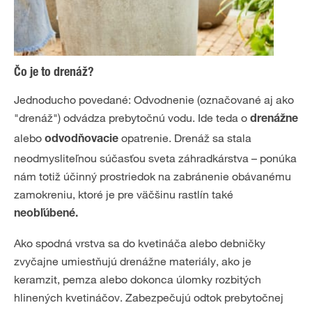
Čo je to drenáž?
Jednoducho povedané: Odvodnenie (označované aj ako
"drenáž") odvádza prebytočnú vodu. Ide teda o
drenážne
alebo
opatrenie. Drenáž sa stala
odvodňovacie
neodmysliteľnou súčasťou sveta záhradkárstva – ponúka
nám totiž účinný prostriedok na zabránenie obávanému
zamokreniu, ktoré je pre väčšinu rastlín také
neobľúbené.
Ako spodná vrstva sa do kvetináča alebo debničky
zvyčajne umiestňujú drenážne materiály, ako je
keramzit, pemza alebo dokonca úlomky rozbitých
hlinených kvetináčov. Zabezpečujú odtok prebytočnej