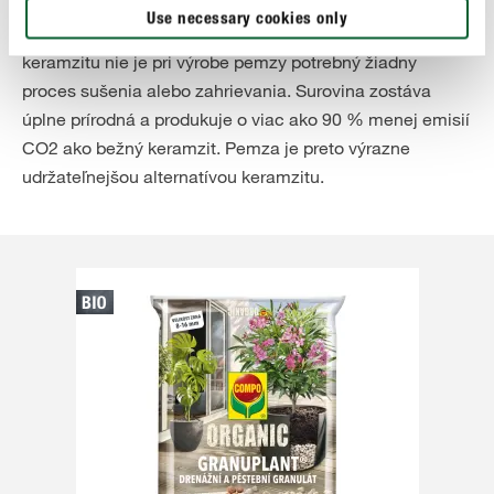
účel sa odstraňuje vrchná vrstva pôdy, ktorá sa však po
Use necessary cookies only
vyťažení opäť používa na rekultiváciu. Na rozdiel od
keramzitu nie je pri výrobe pemzy potrebný žiadny
proces sušenia alebo zahrievania. Surovina zostáva
úplne prírodná a produkuje o viac ako 90 % menej emisií
CO2 ako bežný keramzit. Pemza je preto výrazne
udržateľnejšou alternatívou keramzitu.