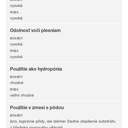
vysoká
vysoká
Odolnosť voči plesniam
vysoká
vysoká
Použitie ako hydropónia
vhodné
veľmi vhodné
Použitie v zmesi s pôdou
áno, kyprenie pôdy, ale takmer žiadne zlepšenie substrátu
z hľadiska rovnováhy vlhkosti