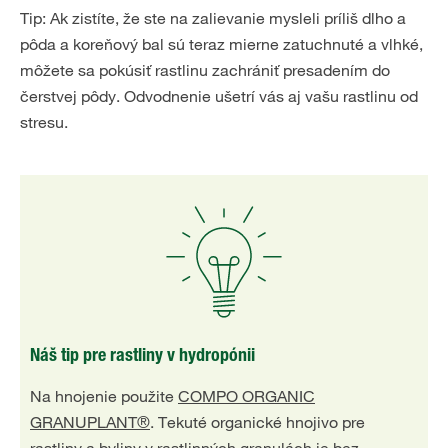
Tip: Ak zistíte, že ste na zalievanie mysleli príliš dlho a
pôda a koreňový bal sú teraz mierne zatuchnuté a vlhké,
môžete sa pokúsiť rastlinu zachrániť presadením do
čerstvej pôdy. Odvodnenie ušetrí vás aj vašu rastlinu od
stresu.
Náš tip pre rastliny v hydropónii
Na hnojenie použite
COMPO ORGANIC
GRANUPLANT®
. Tekuté organické hnojivo pre
rastliny a byliny v rastlinných granulách je bez