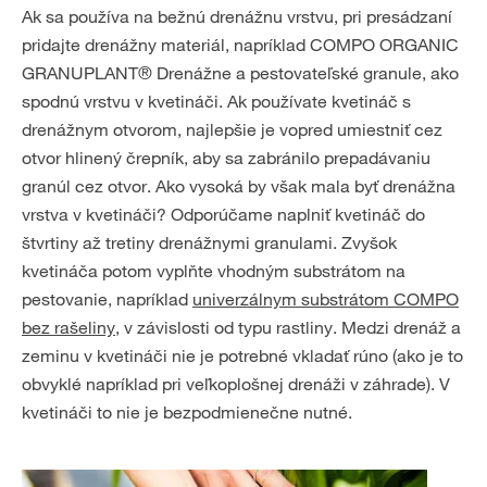
Ak sa používa na bežnú drenážnu vrstvu, pri presádzaní
pridajte drenážny materiál, napríklad COMPO ORGANIC
GRANUPLANT® Drenážne a pestovateľské granule, ako
spodnú vrstvu v kvetináči. Ak používate kvetináč s
drenážnym otvorom, najlepšie je vopred umiestniť cez
otvor hlinený črepník, aby sa zabránilo prepadávaniu
granúl cez otvor. Ako vysoká by však mala byť drenážna
vrstva v kvetináči? Odporúčame naplniť kvetináč do
štvrtiny až tretiny drenážnymi granulami. Zvyšok
kvetináča potom vyplňte vhodným substrátom na
pestovanie, napríklad
univerzálnym substrátom COMPO
bez rašeliny
, v závislosti od typu rastliny. Medzi drenáž a
zeminu v kvetináči nie je potrebné vkladať rúno (ako je to
obvyklé napríklad pri veľkoplošnej drenáži v záhrade). V
kvetináči to nie je bezpodmienečne nutné.