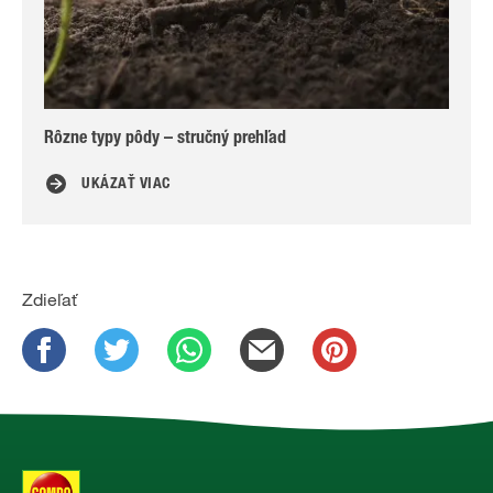
Rôzne typy pôdy – stručný prehľad
Za
UKÁZAŤ VIAC
Zdieľať