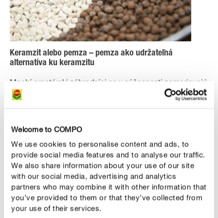
Keramzit alebo pemza – pemza ako udržateľná
alternatíva ku keramzitu
Mnohí amatérski záhradníci sa v súčasnosti zameriavajú
na keramzit. Dôvodom je pravdepodobne najmä jeho
dobrá priepustnosť, odolnosť voči plesniam a vysoká
stabilita. Prírodný ílový materiál sa nerozkladá, a preto sa
Welcome to COMPO
ani po dlhšom čase nerozpadá. Často sa nesprávne
We use cookies to personalise content and ads, to
dočítame o jeho dobrej retencii vody. V skutočnosti to
provide social media features and to analyse our traffic.
tak nie je, pretože jemné póry sa nachádzajú najmä vo
We also share information about your use of our site
vnútri ílových guľôčok, zatiaľ čo povrch má póry
with our social media, advertising and analytics
uzavreté. To sťažuje absorpciu vody a živín. V porovnaní
partners who may combine it with other information that
s pemzou preto keramzit nie je ideálny na hydropóniu.
you’ve provided to them or that they’ve collected from
Napriek tomu sa na tento účel často používa, pretože
your use of their services.