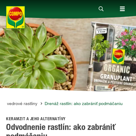
Produkty
Rady a tipy
Témy
Kde kúpiť
 a vedrové rastliny
Drenáž rastlín: ako zabrániť podmáčaniu
KERAMZIT A JEHO ALTERNATÍVY
Spoločnosť
Odvodnenie rastlín: ako zabrániť