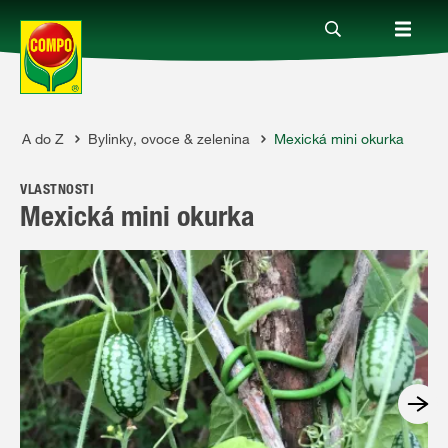
 od A do Z
Bylinky, ovoce & zelenina
Mexická mini okurka
Produkty
VLASTNOSTI
Rady a tipy
Mexická mini okurka
Témata
Kde koupit
Společnost