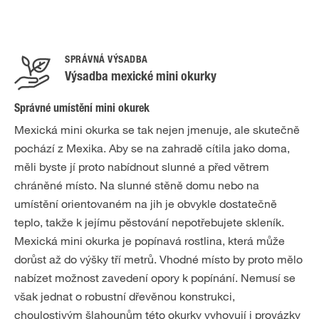
SPRÁVNÁ VÝSADBA
Výsadba mexické mini okurky
Správné umístění mini okurek
Mexická mini okurka se tak nejen jmenuje, ale skutečně
pochází z Mexika. Aby se na zahradě cítila jako doma,
měli byste jí proto nabídnout slunné a před větrem
chráněné místo. Na slunné stěně domu nebo na
umístění orientovaném na jih je obvykle dostatečně
teplo, takže k jejímu pěstování nepotřebujete skleník.
Mexická mini okurka je popínavá rostlina, která může
dorůst až do výšky tří metrů. Vhodné místo by proto mělo
nabízet možnost zavedení opory k popínání. Nemusí se
však jednat o robustní dřevěnou konstrukci,
choulostivým šlahounům této okurky vyhovují i provázky