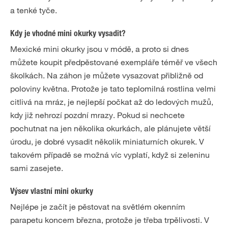
a tenké tyče.
Kdy je vhodné mini okurky vysadit?
Mexické mini okurky jsou v módě, a proto si dnes
můžete koupit předpěstované exempláře téměř ve všech
školkách. Na záhon je můžete vysazovat přibližně od
poloviny května. Protože je tato teplomilná rostlina velmi
citlivá na mráz, je nejlepší počkat až do ledových mužů,
kdy již nehrozí pozdní mrazy. Pokud si nechcete
pochutnat na jen několika okurkách, ale plánujete větší
úrodu, je dobré vysadit několik miniaturních okurek. V
takovém případě se možná víc vyplatí, když si zeleninu
sami zasejete.
Výsev vlastní mini okurky
Nejlépe je začít je pěstovat na světlém okenním
parapetu koncem března, protože je třeba trpělivosti. V