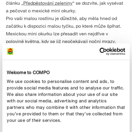
článku „
Předpěstování zeleniny
“ se dozvíte, jak vysévat
a pečovat o mexické mini okurky.
Pro vaši malou rostlinu je důležité, aby měla hned od
začátku k dispozici malou tyčku, po které může šplhat.
Mexickou mini okurku lze přesadit ven nejdříve v
polovině května, kdy se již neočekávají noční mrazy.
Welcome to COMPO
We use cookies to personalise content and ads, to
provide social media features and to analyse our traffic.
We also share information about your use of our site
with our social media, advertising and analytics
partners who may combine it with other information that
Náš tip
you’ve provided to them or that they’ve collected from
your use of their services.
Mexická mini okurka se cítí jako doma i ve velkém
květináči nebo vaně na balkoně nebo terase. I zde