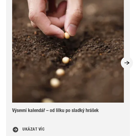
Výsevní kalendář – od lilku po sladký hrášek
5 
UKÁZAT VÍC