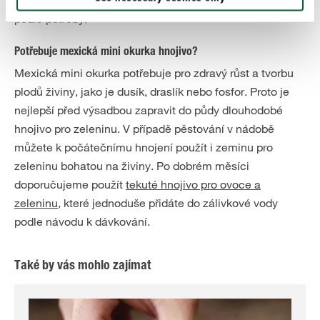
pravidelně kontrolovat vlhkost půdy a zalévat pouze
podle potřeby.
Potřebuje mexická mini okurka hnojivo?
Mexická mini okurka potřebuje pro zdravý růst a tvorbu
plodů živiny, jako je dusík, draslík nebo fosfor. Proto je
nejlepší před výsadbou zapravit do půdy dlouhodobé
hnojivo pro zeleninu. V případě pěstování v nádobě
můžete k počátečnímu hnojení použít i zeminu pro
zeleninu bohatou na živiny. Po dobrém měsíci
doporučujeme použít
tekuté hnojivo pro ovoce a
zeleninu
,
které jednoduše přidáte do zálivkové vody
podle návodu k dávkování.
Také by vás mohlo zajímat