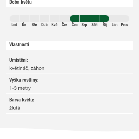
Doba květu
Led
Ún
Bře
Dub
Kvě
Čer
Čec
Srp
Září
Říj
List
Pros
Vlastnosti
Umístění
:
květináč, záhon
Výška rostliny
:
1-3 metry
Barva květu
:
žlutá