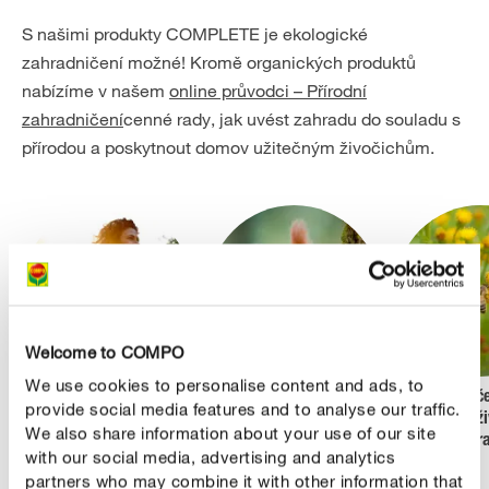
S našimi produkty COMPLETE je ekologické
zahradničení možné! Kromě organických produktů
nabízíme v našem
online průvodci – Přírodní
zahradničení
cenné rady, jak uvést zahradu do souladu s
přírodou a poskytnout domov užitečným živočichům.
Welcome to COMPO
We use cookies to personalise content and ads, to
Udržitelné zahradničení
Tímto způsobem
Podpora vče
provide social media features and to analyse our traffic.
– 10 tipů
pomůžete užitečným
užitečných ž
We also share information about your use of our site
živočichům v zimním
zahr
with our social media, advertising and analytics
období
partners who may combine it with other information that