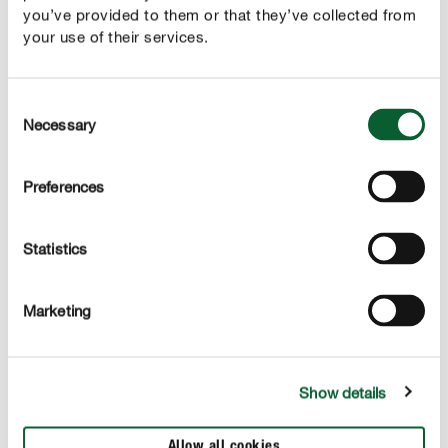
you’ve provided to them or that they’ve collected from
COMPO ORGANIC
your use of their services.
Naše jednoduché a udržitelné univerzální řešení
Consent
Necessary
Selection
Preferences
Statistics
Marketing
Show details
Allow all cookies