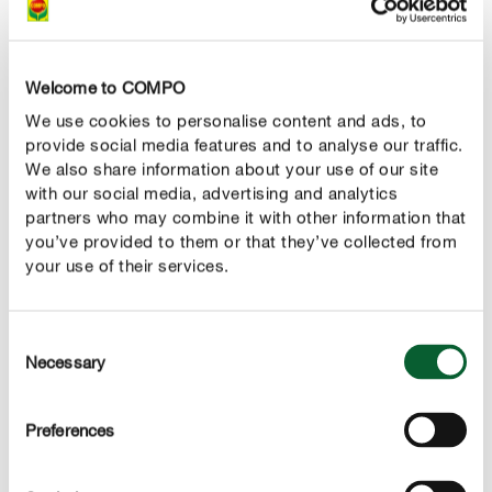
Можна використати помідори або баклажани
Welcome to COMPO
Окрім смажених кабачків або замість них можна
We use cookies to personalise content and ads, to
provide social media features and to analyse our traffic.
порізати на дрібні скибочки помідори або
We also share information about your use of our site
баклажани і протушкувати їх.
with our social media, advertising and analytics
partners who may combine it with other information that
you’ve provided to them or that they’ve collected from
your use of their services.
ФЕРМЕРСЬКИЙ ХЛІБ
Спосіб приготування
Consent
Necessary
Selection
Час приготування: 20 хвилин
Поріжте кабачки вздовж скибочками (завтовшки 5
Preferences
мм), покладіть вершковий сир у миску, перемішайте
до однорідності та приправте за смаком сіллю,