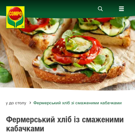
Продукти
Гайд
Компанія
Зв'язок
лану до столу
Фермерський хліб зі смаженими кабачками
Фермерський хліб із смаженими
кабачками