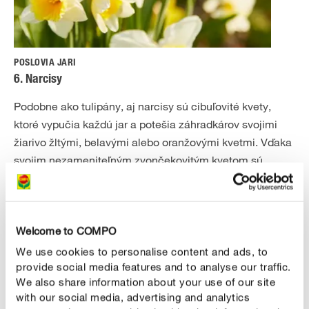
POSLOVIA JARI
6. Narcisy
Podobne ako tulipány, aj narcisy sú cibuľovité kvety,
ktoré vypučia každú jar a potešia záhradkárov svojimi
žiarivo žltými, belavými alebo oranžovými kvetmi. Vďaka
svojim nezameniteľným zvončekovitým kvetom sú
narcisy predzvesťou jari par excellence a ohlasujú
začiatok teplého obdobia už vo februári. Žltý narcis je
najznámejší, ale v skutočnosti je to len jeden z
Welcome to COMPO
dvanástich druhov narcisov.
We use cookies to personalise content and ads, to
provide social media features and to analyse our traffic.
We also share information about your use of our site
with our social media, advertising and analytics