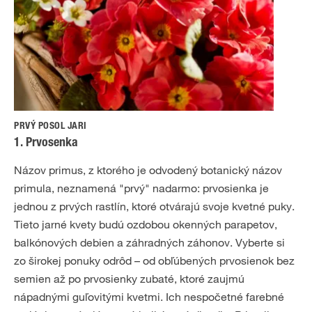
PRVÝ POSOL JARI
1. Prvosenka
Názov primus, z ktorého je odvodený botanický názov
primula, neznamená "prvý" nadarmo: prvosienka je
jednou z prvých rastlín, ktoré otvárajú svoje kvetné puky.
Tieto jarné kvety budú ozdobou okenných parapetov,
balkónových debien a záhradných záhonov. Vyberte si
zo širokej ponuky odrôd – od obľúbených prvosienok bez
semien až po prvosienky zubaté, ktoré zaujmú
nápadnými guľovitými kvetmi. Ich nespočetné farebné