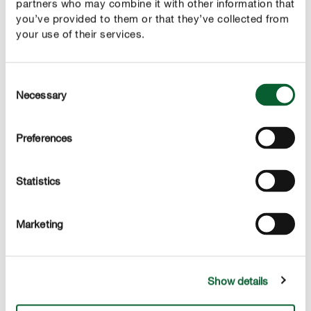
partners who may combine it with other information that
you’ve provided to them or that they’ve collected from
your use of their services.
Consent
Necessary
Selection
Preferences
NAJVÄČŠIE LÁKADLO PRE VČELY A ČMELIAKY
Statistics
7. Šafran
Druhy šafranov možno rozdeliť do troch skupín podľa
Marketing
obdobia kvitnutia: botanické druhy krokusov kvitnú už
skoro na jar. Patrí k nim napríklad šafran zlatý alebo
šafran Tommasiniho. Tieto jarné kvety zaujmú svojimi
Show details
kvetmi už vo februári a marci. Od marca sa k nim pridáva
šafran záhradný. Skoro kvitnúci šafran je ideálnym