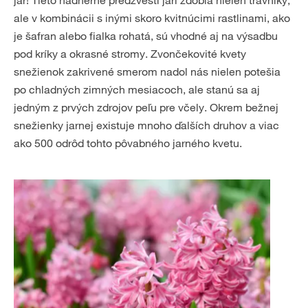
jar! Tieto nádherné predzvesti jari zdobia nielen trávniky,
ale v kombinácii s inými skoro kvitnúcimi rastlinami, ako
je šafran alebo fialka rohatá, sú vhodné aj na výsadbu
pod kríky a okrasné stromy. Zvončekovité kvety
snežienok zakrivené smerom nadol nás nielen potešia
po chladných zimných mesiacoch, ale stanú sa aj
jedným z prvých zdrojov peľu pre včely. Okrem bežnej
snežienky jarnej existuje mnoho ďalších druhov a viac
ako 500 odrôd tohto pôvabného jarného kvetu.