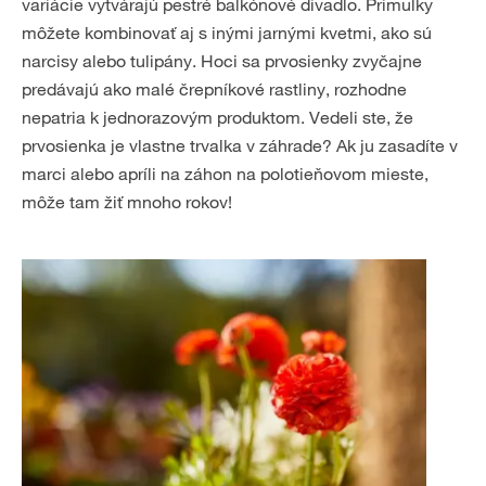
variácie vytvárajú pestré balkónové divadlo. Primulky
môžete kombinovať aj s inými jarnými kvetmi, ako sú
narcisy alebo tulipány. Hoci sa prvosienky zvyčajne
predávajú ako malé črepníkové rastliny, rozhodne
nepatria k jednorazovým produktom. Vedeli ste, že
prvosienka je vlastne trvalka v záhrade? Ak ju zasadíte v
marci alebo apríli na záhon na polotieňovom mieste,
môže tam žiť mnoho rokov!