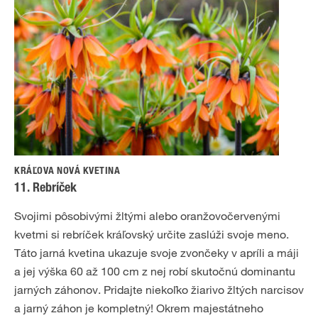
KRÁĽOVA NOVÁ KVETINA
11. Rebríček
Svojimi pôsobivými žltými alebo oranžovočervenými
kvetmi si rebríček kráľovský určite zaslúži svoje meno.
Táto jarná kvetina ukazuje svoje zvončeky v apríli a máji
a jej výška 60 až 100 cm z nej robí skutočnú dominantu
jarných záhonov. Pridajte niekoľko žiarivo žltých narcisov
a jarný záhon je kompletný! Okrem majestátneho