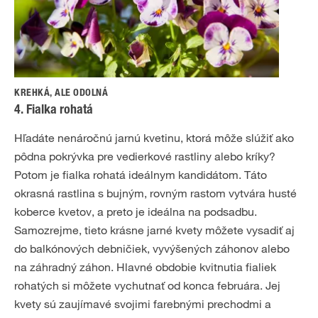
KREHKÁ, ALE ODOLNÁ
4. Fialka rohatá
Hľadáte nenáročnú jarnú kvetinu, ktorá môže slúžiť ako
pôdna pokrývka pre vedierkové rastliny alebo kríky?
Potom je fialka rohatá ideálnym kandidátom. Táto
okrasná rastlina s bujným, rovným rastom vytvára husté
koberce kvetov, a preto je ideálna na podsadbu.
Samozrejme, tieto krásne jarné kvety môžete vysadiť aj
do balkónových debničiek, vyvýšených záhonov alebo
na záhradný záhon. Hlavné obdobie kvitnutia fialiek
rohatých si môžete vychutnať od konca februára. Jej
kvety sú zaujímavé svojimi farebnými prechodmi a