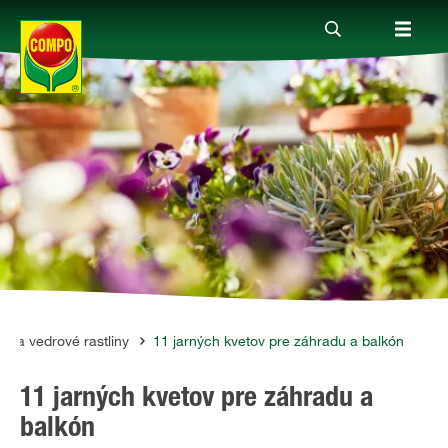
Produkty
Rady a tipy
Témy
Kde kúpiť
é a vedrové rastliny
11 jarných kvetov pre záhradu a balkón
11 jarných kvetov pre záhradu a
Spoločnosť
balkón