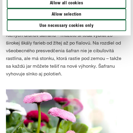
Allow all cookies
doplnkom do jarného záhradného záhonu, ale ozdobí aj
každý balkónový kvetináč alebo vedro. Kvety šafranu
Allow selection
nielen krásne vyzerajú, ale na jar sú aj dôležitým zdrojom
Use necessary cookies only
potravy pre včely a čmeliaky. Existuje viac ako 90
rôznych druhov šafranu – môžete si teda vybrať zo
širokej škály farieb od žltej až po fialovú. Na rozdiel od
všeobecného presvedčenia šafran nie je cibuľovitá
rastlina, ale má stonku, ktorá rastie pod zemou – takže
sa každú jar môžete tešiť na nové výhonky. Šafranu
vyhovuje slnko aj polotieň.