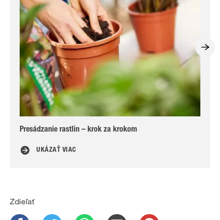
Presádzanie rastlín – krok za krokom
Pre
UKÁZAŤ VIAC
Zdieľať