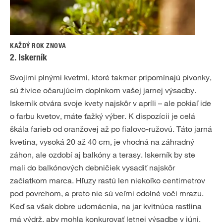
KAŽDÝ ROK ZNOVA
2. Iskerník
Svojimi plnými kvetmi, ktoré takmer pripomínajú pivonky,
sú živice očarujúcim doplnkom vašej jarnej výsadby.
Iskerník otvára svoje kvety najskôr v apríli – ale pokiaľ ide
o farbu kvetov, máte ťažký výber. K dispozícii je celá
škála farieb od oranžovej až po fialovo-ružovú. Táto jarná
kvetina, vysoká 20 až 40 cm, je vhodná na záhradný
záhon, ale ozdobí aj balkóny a terasy. Iskerník by ste
mali do balkónových debničiek vysadiť najskôr
začiatkom marca. Hľuzy rastú len niekoľko centimetrov
pod povrchom, a preto nie sú veľmi odolné voči mrazu.
Keď sa však dobre udomácnia, na jar kvitnúca rastlina
má výdrž, aby mohla konkurovať letnej výsadbe v júni.