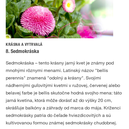
KRÁSNA A VYTRVALÁ
8. Sedmokráska
Sedmokráska – tento krásny jarný kvet je známy pod
mnohými rôznymi menami. Latinský názov "bellis
perennis" znamená "odolný a krásny". Svojimi
nádhernými guľovitými kvetmi v ružovej, červenej alebo
belavej farbe je bellis skutočne hodná svojho mena: táto
jarná kvetina, ktorá môže dorásť až do výšky 20 cm,
skrášľuje balkóny a záhrady od marca do mája. Kríženci
sedmokrásky patria do čeľade hviezdicovitých a sú
kultivovanou formou známej sedmokrásky chudobnej.