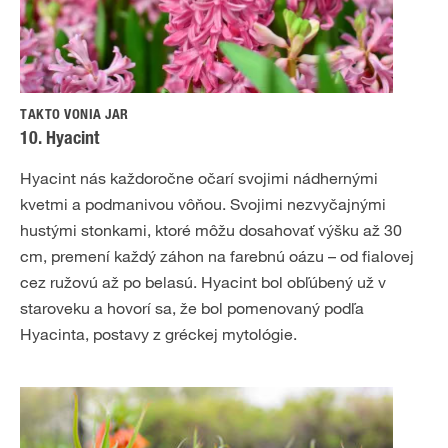
TAKTO VONIA JAR
10. Hyacint
Hyacint nás každoročne očarí svojimi nádhernými
kvetmi a podmanivou vôňou. Svojimi nezvyčajnými
hustými stonkami, ktoré môžu dosahovať výšku až 30
cm, premení každý záhon na farebnú oázu – od fialovej
cez ružovú až po belasú. Hyacint bol obľúbený už v
staroveku a hovorí sa, že bol pomenovaný podľa
Hyacinta, postavy z gréckej mytológie.