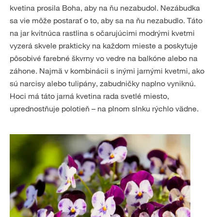
kvetina prosila Boha, aby na ňu nezabudol. Nezábudka
sa vie môže postarať o to, aby sa na ňu nezabudlo. Táto
na jar kvitnúca rastlina s očarujúcimi modrými kvetmi
vyzerá skvele prakticky na každom mieste a poskytuje
pôsobivé farebné škvrny vo vedre na balkóne alebo na
záhone. Najmä v kombinácii s inými jarnými kvetmi, ako
sú narcisy alebo tulipány, zabudničky naplno vyniknú.
Hoci má táto jarná kvetina rada svetlé miesto,
uprednostňuje polotieň – na plnom slnku rýchlo vädne.