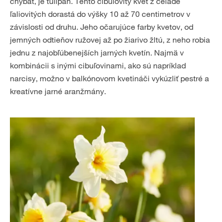
chýbať, je tulipán. Tento cibuľovitý kvet z čeľade
ľaliovitých dorastá do výšky 10 až 70 centimetrov v
závislosti od druhu. Jeho očarujúce farby kvetov, od
jemných odtieňov ružovej až po žiarivo žltú, z neho robia
jednu z najobľúbenejších jarných kvetín. Najmä v
kombinácii s inými cibuľovinami, ako sú napríklad
narcisy, možno v balkónovom kvetináči vykúzliť pestré a
kreatívne jarné aranžmány.