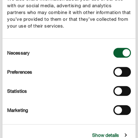
with our social media, advertising and analytics
partners who may combine it with other information that
Výhody
you’ve provided to them or that they’ve collected from
your use of their services.
špeciálny substrát s vyváženým obsahom živín pre
všetky balkónové rastliny
Consent
zabezpečuje dobrú absorpciu a retenciu vody
Necessary
Selection
obsahované hnojivo má okamžitý účinok a
zabezpečuje optimálny prísun živín pre vysadené
Preferences
rastliny až na 8 týždňov
záhradný humus COMPO PLUS® a PERLIT z
Statistics
prírodných vulkanických hornín podporujú bohaté
nasadenie krásnych a dlhotrvajúcich kvetov a
Marketing
zabezpečujú dobrú absorpciu vody do substrátu
Show details