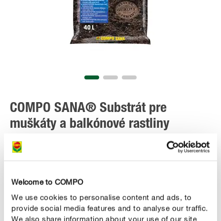
COMPO SANA® Substrát pre
muškáty a balkónové rastliny
Welcome to COMPO
ZAKÚPIŤ ONLINE
We use cookies to personalise content and ads, to
provide social media features and to analyse our traffic.
We also share information about your use of our site