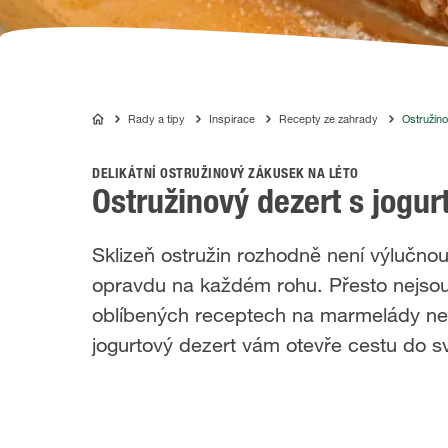
Rady a tipy
Inspirace
Recepty ze zahrady
Ostružino
COMPO
DELIKÁTNÍ OSTRUŽINOVÝ ZÁKUSEK NA LÉTO
Ostružinový dezert s jogu
Sklizeň ostružin rozhodně není výlučnou 
opravdu na každém rohu. Přesto nejsou 
oblíbených receptech na marmelády neb
jogurtový dezert vám otevře cestu do s