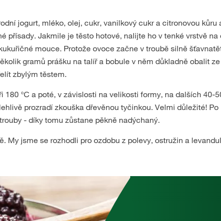
írodní jogurt, mléko, olej, cukr, vanilkový cukr a citronovou kůr
 přísady. Jakmile je těsto hotové, nalijte ho v tenké vrstvě n
 v kukuřičné mouce. Protože ovoce začne v troubě silně šťavnatě
 několik gramů prášku na talíř a bobule v něm důkladně obalit z
elít zbylým těstem.
i 180 °C a poté, v závislosti na velikosti formy, na dalších 40-5
ehlivě prozradí zkouška dřevěnou tyčinkou. Velmi důležité! Po
trouby - díky tomu zůstane pěkně nadýchaný.
ě. My jsme se rozhodli pro ozdobu z polevy, ostružin a levandul