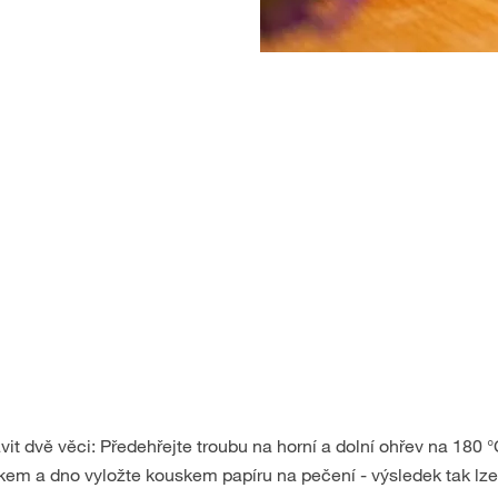
it dvě věci: Předehřejte troubu na horní a dolní ohřev na 180 °
kem a dno vyložte kouskem papíru na pečení - výsledek tak lz