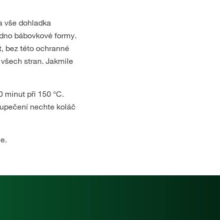
u a vše dohladka
a dno bábovkové formy.
t, bez této ochranné
e všech stran. Jakmile
0 minut při 150 °C.
 upečení nechte koláč
e.