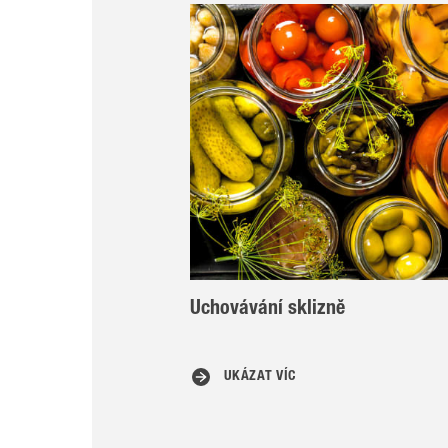
Uchovávání sklizně
UKÁZAT VÍC