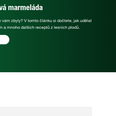
ová marmeláda
y vám zbyly? V tomto článku si dočtete, jak udělat
m a mnoho dalších receptů z lesních plodů.
M