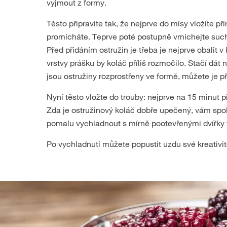
vyjmout z formy.
Těsto připravíte tak, že nejprve do mísy vložíte př
promícháte. Teprve poté postupně vmíchejte suché
Před přidáním ostružin je třeba je nejprve obalit
vrstvy prášku by koláč příliš rozmočilo. Stačí dát
jsou ostružiny rozprostřeny ve formě, můžete je př
Nyní těsto vložte do trouby: nejprve na 15 minut př
Zda je ostružinový koláč dobře upečený, vám spol
pomalu vychladnout s mírně pootevřenými dvířky 
Po vychladnutí můžete popustit uzdu své kreativit