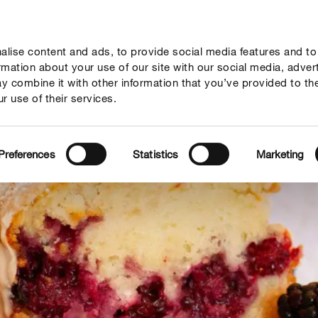
lise content and ads, to provide social media features and to
y a tipy
Témata
Kde koupit
Společnost
ormation about your use of our site with our social media, adver
y combine it with other information that you’ve provided to th
r use of their services.
Preferences
Statistics
Marketing