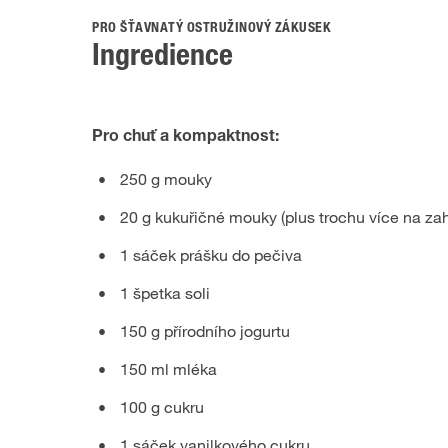
PRO ŠŤAVNATÝ OSTRUŽINOVÝ ZÁKUSEK
Ingredience
Pro chuť a kompaktnost:
250 g mouky
20 g kukuřičné mouky (plus trochu více na zah
1 sáček prášku do pečiva
1 špetka soli
150 g přírodního jogurtu
150 ml mléka
100 g cukru
1 sáček vanilkového cukru