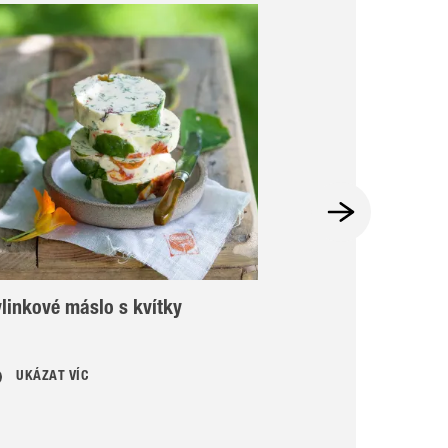
linkové máslo s kvítky
Pikantní bramb
pórkem
UKÁZAT VÍC
UKÁZAT VÍC