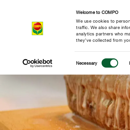
Welcome to COMPO
We use cookies to persona
Produkty
Rad
traffic. We also share inf
analytics partners who ma
they’ve collected from you
Consent
Necessary
Selection