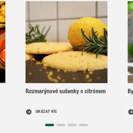
Rozmarýnové sušenky s citrónem
By
UKÁZAT VÍC