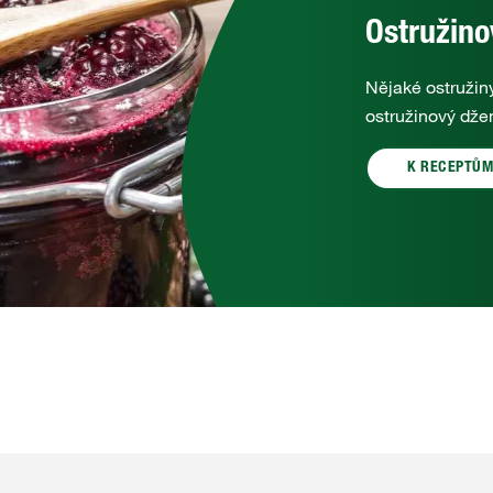
Ostružin
Nějaké ostružin
ostružinový dže
K RECEPTŮ