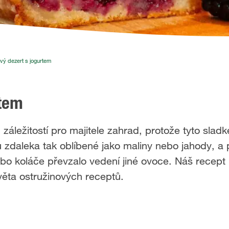
vý dezert s jogurtem
rtem
záležitostí pro majitele zahrad, protože tyto slad
zdaleka tak oblíbené jako maliny nebo jahody, a 
o koláče převzalo vedení jiné ovoce. Náš recept 
věta ostružinových receptů.