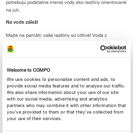
potrebujú podstatne menej vody ako rastliny orientované
na juh.
Na vode záleží
Majte na pamäti: vaše rastliny sú citlivé! Voda z
vodovodu by nemala byť príliš studená ani príliš tvrdá.
Najmä v oblastiach s tvrdou vodou sa odporúča
zavlažovať rastliny na terase a balkóne dažďovou
vodou – je to šetrné nielen pre rastliny, ale aj pre životné
Welcome to COMPO
prostredie!
We use cookies to personalise content and ads, to
provide social media features and to analyse our traffic.
We also share information about your use of our site
with our social media, advertising and analytics
partners who may combine it with other information that
you’ve provided to them or that they’ve collected from
your use of their services.