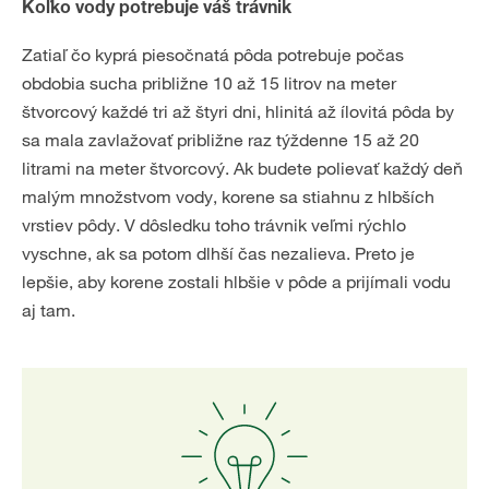
Koľko vody potrebuje váš trávnik
Zatiaľ čo kyprá piesočnatá pôda potrebuje počas
obdobia sucha približne 10 až 15 litrov na meter
štvorcový každé tri až štyri dni, hlinitá až ílovitá pôda by
sa mala zavlažovať približne raz týždenne 15 až 20
litrami na meter štvorcový. Ak budete polievať každý deň
malým množstvom vody, korene sa stiahnu z hlbších
vrstiev pôdy. V dôsledku toho trávnik veľmi rýchlo
vyschne, ak sa potom dlhší čas nezalieva. Preto je
lepšie, aby korene zostali hlbšie v pôde a prijímali vodu
aj tam.