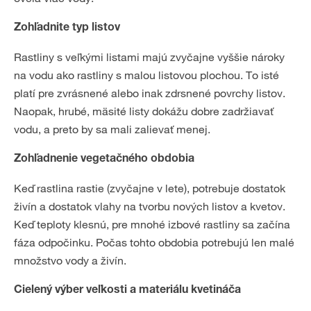
Zohľadnite typ listov
Rastliny s veľkými listami majú zvyčajne vyššie nároky
na vodu ako rastliny s malou listovou plochou. To isté
platí pre zvrásnené alebo inak zdrsnené povrchy listov.
Naopak, hrubé, mäsité listy dokážu dobre zadržiavať
vodu, a preto by sa mali zalievať menej.
Zohľadnenie vegetačného obdobia
Keď rastlina rastie (zvyčajne v lete), potrebuje dostatok
živín a dostatok vlahy na tvorbu nových listov a kvetov.
Keď teploty klesnú, pre mnohé izbové rastliny sa začína
fáza odpočinku. Počas tohto obdobia potrebujú len malé
množstvo vody a živín.
Cielený výber veľkosti a materiálu kvetináča