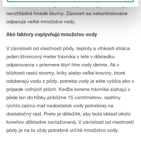
kombinácii s vodou by trávnik spálilo – výsledkom by boli
nevzhľadné hnedé škvrny. Zároveň sa nekontrolovane
odparuje veľké množstvo vody.
Aké faktory ovplyvňujú množstvo vody
V závislosti od vlastností pôdy, teploty a vlhkosti stráca
jeden štvorcový meter trávnika v lete v dôsledku
odparovania v priemere štyri litre vody denne. Ak v
blízkosti rastú stromy, kríky alebo veľké kroviny, ktoré
odoberajú vodu z pôdy, potreba vody je ešte vyššia ako v
prípade voľných plôch. Keďže korene trávnika siahajú v
pôde len do hĺbky približne 15 centimetrov, rastliny
rýchlo začnú mať nedostatok vody potrebnej na
dostatočný rast. Preto je dôležité, aby bola oblasť okolo
koreňov dôkladne zavlažovaná. V závislosti od vlastností
pôdy je na to vždy potrebné určité množstvo vody.