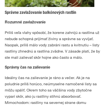
Správne zavlažovanie balkónových rastlín
Rozumné zavlažovanie
Príliš veľa vlahy spôsobí, že korene zahnijú a rastlina už
nebude schopná prijímať živiny a správne sa vyvíjať.
Naopak, príliš málo vody zabráni rastu a kvitnutiu – listy
rastliny zhnednú a rastlina zvädne. V zásade platí, že by
ste mali zalievať skôr hojne ako často a málo.
Správny čas na zalievanie
Ideálny čas na zalievanie je ráno a večer. Ak je na
poludnie príliš horúco, neúmyselne namočené listy sa
môžu spáliť. Okrem toho sa väčšina vody zbytočne
vyparí skôr, ako ju rastliny stihnú absorbovať.
Mimochodom: rastliny na severnej strane domu