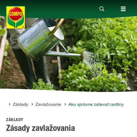
Produkty
Rady a tipy
Témy
Kde kúpiť
liny
Základy
Zavlažovanie
Ako správne zalievať rastliny
ZÁKLADY
Spoločnosť
Zásady zavlažovania