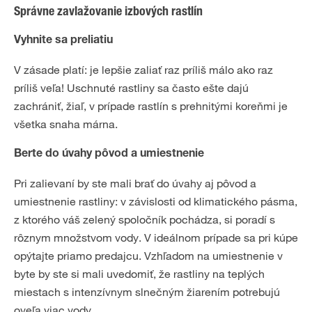
Správne zavlažovanie izbových rastlín
Vyhnite sa preliatiu
V zásade platí: je lepšie zaliať raz príliš málo ako raz
príliš veľa! Uschnuté rastliny sa často ešte dajú
zachrániť, žiaľ, v prípade rastlín s prehnitými koreňmi je
všetka snaha márna.
Berte do úvahy pôvod a umiestnenie
Pri zalievaní by ste mali brať do úvahy aj pôvod a
umiestnenie rastliny: v závislosti od klimatického pásma,
z ktorého váš zelený spoločník pochádza, si poradí s
rôznym množstvom vody. V ideálnom prípade sa pri kúpe
opýtajte priamo predajcu. Vzhľadom na umiestnenie v
byte by ste si mali uvedomiť, že rastliny na teplých
miestach s intenzívnym slnečným žiarením potrebujú
oveľa viac vody.