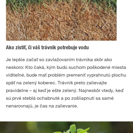
Ako zistiť, či váš trávnik potrebuje vodu
Je lepšie začať so zavlažovaním trávnika skôr ako
neskoro: Kto čaká, kým budú suchom poškodené miesta
viditeľné, bude mať problém premeniť vyprahnutú plochu
späť na zelený koberec. Trávnik preto zalievajte
pravidelne – aj keď je ešte zelený. Najneskôr vtedy, keď
sú prvé steblá ochabnuté a po zošliapnutí sa samé
nenarovnajú, je čas na zalievanie.