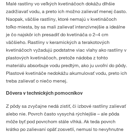
Malé rastliny vo veľkých kvetináčoch dokážu dlhšie
zadržiavať vodu, a preto ich možno zalievať menej často.
Naopak, väčšie rastliny, ktoré nemajú v kvetináčoch
toľko miesta, by sa mali zalievať intenzívnejšie a ideálne
je čo najskôr ich presadiť do kvetináča o 2–4 cm
väčšieho. Rastliny v keramických a terakotových
kvetináčoch vyžadujú podstatne viac vlahy ako rastliny v
plastových kvetináčoch, pretože nádoba z tohto
materiálu absorbuje vodu predtým, ako ju uvoľní do pôdy.
Plastové kvetináče nedokážu akumulovať vodu, preto ich
treba zalievať o niečo menej.
Dôvera v technických pomocníkov
Z pôdy sa zvyčajne nedá zistiť, či izbové rastliny zalievať
alebo nie. Povrch často vysychá rýchlejšie – ale pôda
môže byť pod povrchom stále vlhká. Ak teda povrch
krátko po zalievaní opäť zosvetlí, nemusí to nevyhnutne