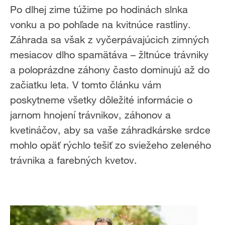
Po dlhej zime túžime po hodinách slnka
vonku a po pohľade na kvitnúce rastliny.
Záhrada sa však z vyčerpávajúcich zimných
mesiacov dlho spamätáva – žltnúce trávniky
a poloprázdne záhony často dominujú až do
začiatku leta. V tomto článku vám
poskytneme všetky dôležité informácie o
jarnom hnojení trávnikov, záhonov a
kvetináčov, aby sa vaše záhradkárske srdce
mohlo opäť rýchlo tešiť zo sviežeho zeleného
trávnika a farebných kvetov.