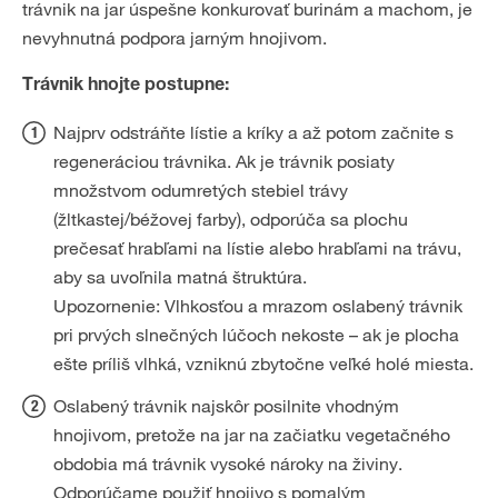
trávnik na jar úspešne konkurovať burinám a machom, je
nevyhnutná podpora jarným hnojivom.
Trávnik hnojte postupne:
Najprv odstráňte lístie a kríky a až potom začnite s
regeneráciou trávnika. Ak je trávnik posiaty
množstvom odumretých stebiel trávy
(žltkastej/béžovej farby), odporúča sa plochu
prečesať hrabľami na lístie alebo hrabľami na trávu,
aby sa uvoľnila matná štruktúra.
Upozornenie: Vlhkosťou a mrazom oslabený trávnik
pri prvých slnečných lúčoch nekoste – ak je plocha
ešte príliš vlhká, vzniknú zbytočne veľké holé miesta.
Oslabený trávnik najskôr posilnite vhodným
hnojivom, pretože na jar na začiatku vegetačného
obdobia má trávnik vysoké nároky na živiny.
Odporúčame použiť hnojivo s pomalým