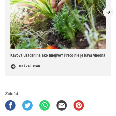
Kávová usadenina ako hnojivo? Prečo nie je káva vhodná
Zal
UKÁZAŤ VIAC
Zdieľať