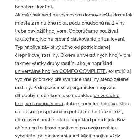
bohatými kvetmi.
Ak má však rastlina vo svojom domove ešte dostatok
miesta z minulého roka, pôdu chudobnú na živiny
treba osviežiť hnojivom. Odporúčame používať
tekuté hnojivo na presné dávkovanie pri zalievaní.
Typ hnojiva závisí výlučne od potrieb danej
črepníkovej rastliny. Okrem univerzálnych hnojív pre
takmer všetky druhy rastlín, ako je napríklad
univerzálne hnojivo COMPO COMPLETE
, existujú aj
výživné prípravky pre kvitnúce rastliny alebo zelené
rastliny. K dispozícii sú aj organické hnojivá s
dlhodobým účinkom, ako napríklad
univerzálne
hnojivo s ovčou vlnou
alebo špeciálne hnojivá, ktoré
sú presne prispôsobené potrebám hortenzií, ruží,
citrusových rastlín alebo napríklad paradajok. Bez
ohľadu na to, ktoré hnojivo si pre svoju rastlinu
vyberiete, pri dávkovaní a aplikácii hnojiva vždy