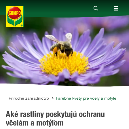
Produkty
Rady a tipy
Témy
Kde kúpiť
y
Prírodné záhradníctvo
Farebné kvety pre včely a motýle
Aké rastliny poskytujú ochranu
Spoločnosť
včelám a motýľom