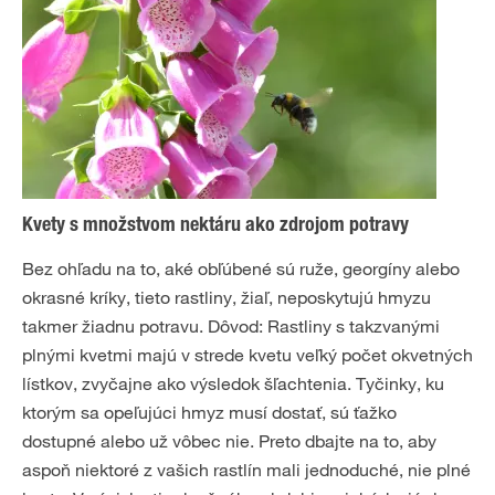
Kvety s množstvom nektáru ako zdrojom potravy
Bez ohľadu na to, aké obľúbené sú ruže, georgíny alebo
okrasné kríky, tieto rastliny, žiaľ, neposkytujú hmyzu
takmer žiadnu potravu. Dôvod: Rastliny s takzvanými
plnými kvetmi majú v strede kvetu veľký počet okvetných
lístkov, zvyčajne ako výsledok šľachtenia. Tyčinky, ku
ktorým sa opeľujúci hmyz musí dostať, sú ťažko
dostupné alebo už vôbec nie. Preto dbajte na to, aby
aspoň niektoré z vašich rastlín mali jednoduché, nie plné