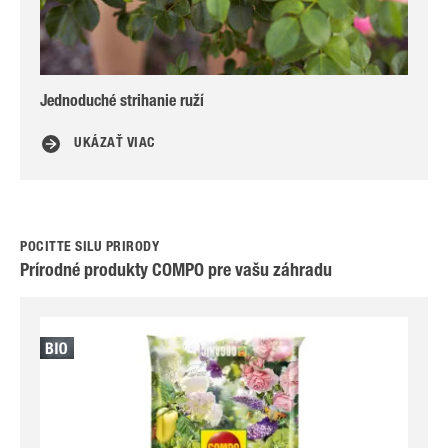
Jednoduché strihanie ruží
Naj
UKÁZAŤ VIAC
POCÍŤTE SILU PRÍRODY
Prírodné produkty COMPO pre vašu záhradu