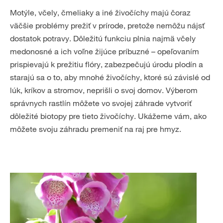
Motýle, včely, čmeliaky a iné živočíchy majú čoraz
väčšie problémy prežiť v prírode, pretože nemôžu nájsť
dostatok potravy. Dôležitú funkciu plnia najmä včely
medonosné a ich voľne žijúce príbuzné – opeľovaním
prispievajú k prežitiu flóry, zabezpečujú úrodu plodín a
starajú sa o to, aby mnohé živočíchy, ktoré sú závislé od
lúk, kríkov a stromov, neprišli o svoj domov. Výberom
správnych rastlín môžete vo svojej záhrade vytvoriť
dôležité biotopy pre tieto živočíchy. Ukážeme vám, ako
môžete svoju záhradu premeniť na raj pre hmyz.