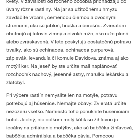
kvety. V závislosti od ročného obdobia prichádzajú do
úvahy rôzne rastliny. Na jar sa užitočnému hmyzu
zavďačíte vŕbami, čemericou čiernou a ovocnými
stromami, ako sú jabloň, hruška a čerešňa. Zvieratám
chutnajú aj talovín zimný a divoké ruže, ako ruža planá
alebo zvráskavená. V lete poskytujú dostatočnú potravu
trvalky, ako sú echinacea, echinacea purpurová,
záplevák, levanduľa či komule Davidova, známa aj ako
motýlí ker. Na jeseň by ste určite mali naplánovať
rozchodník nachový, jesenné astry, marulku lekársku a
zlatobyľ.
Pri výbere rastlín nemyslite len na motýle, potravu
potrebujú aj húsenice. Nemajte obavy: Zvieratá určite
nezožerú všetko. Namiesto toho ponúknite húseniciam
bufet. Jediný, nie celkom malý kútik so žihľavou je
ideálny na prilákanie motýľov, ako sú babôčka žihľavová,
babôčka admirálska a babôčka pávia. Pomocou