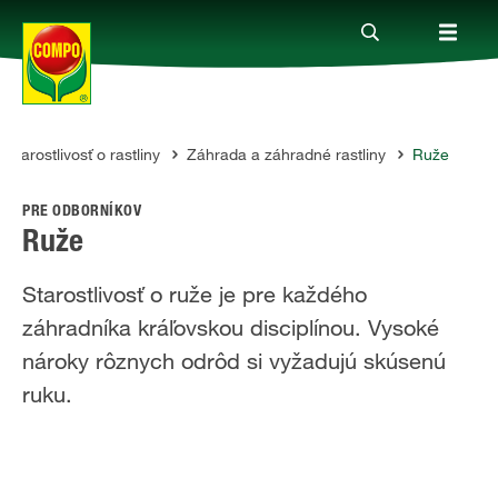
Starostlivosť o rastliny
Záhrada a záhradné rastliny
Ruže
Produkty
PRE ODBORNÍKOV
Rady a tipy
Ruže
Starostlivosť o ruže je pre každého
Témy
záhradníka kráľovskou disciplínou. Vysoké
nároky rôznych odrôd si vyžadujú skúsenú
Kde kúpiť
ruku.
Spoločnosť