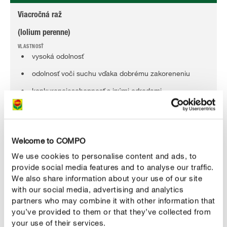
Viacročná raž
(lolium perenne)
vysoká odolnosť
odolnosť voči suchu vďaka dobrému zakoreneniu
konkurencieschopnosť s inými odrodami
rýchla regenerácia
rýchle klíčenie (7–15 dní) a rast
Welcome to COMPO
Vikev lúčna
We use cookies to personalise content and ads, to
(Poa pratensis)
provide social media features and to analyse our traffic.
We also share information about your use of our site
husté, odolné trávne porasty
with our social media, advertising and analytics
partners who may combine it with other information that
svojimi výhonkami uzatvára medzery
you’ve provided to them or that they’ve collected from
your use of their services.
dobrá odolnosť voči suchu