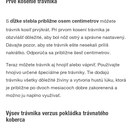
Prvé kosenie trávnika
S
môžete
dĺžke stebla približne osem centimetrov
trávnik kosiť prvýkrát. Pri prvom kosení trávnika je
obzvlášť dôležité, aby bol nôž ostrý a správne nastavený.
Dávajte pozor, aby ste trávnik ešte nesekali príliš
nakrátko. Odporúča sa približne šesť centimetrov.
Teraz môžete trávnik aj hnojiť alebo vápniť. Používajte
hnojivo určené špeciálne pre trávniky. Tie dodajú
trávniku všetky dôležité živiny a vytvoria hustú lúku, ktorá
je približne po dvoch mesiacoch dobre zakorenená a
možno ju naplno využívať.
Výsev trávnika verzus pokládka trávnatého
koberca