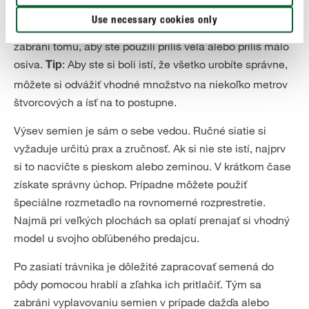
. Výrobcovia uvádzajú odporúčané množstvá
semena
Use necessary cookies only
zodpovedajúce ploche, ktorá sa má zasiať. Tým sa
zabráni tomu, aby ste použili príliš veľa alebo príliš málo
osiva.
: Aby ste si boli istí, že všetko urobíte správne,
Tip
môžete si odvážiť vhodné množstvo na niekoľko metrov
štvorcových a ísť na to postupne.
Výsev semien je sám o sebe vedou. Ručné siatie si
vyžaduje určitú prax a zručnosť. Ak si nie ste istí, najprv
si to nacvičte s pieskom alebo zeminou. V krátkom čase
získate správny úchop. Prípadne môžete použiť
špeciálne rozmetadlo na rovnomerné rozprestretie.
Najmä pri veľkých plochách sa oplatí prenajať si vhodný
model u svojho obľúbeného predajcu.
Po zasiatí trávnika je dôležité zapracovať semená do
pôdy pomocou hrablí a zľahka ich pritlačiť. Tým sa
zabráni vyplavovaniu semien v prípade dažďa alebo