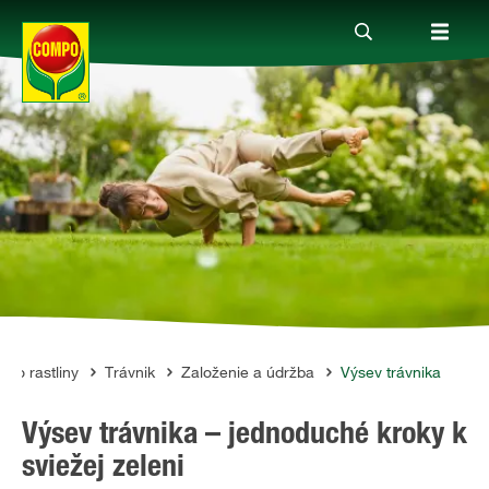
Produkty
Rady a tipy
Témy
Kde kúpiť
sť o rastliny
Trávnik
Založenie a údržba
Výsev trávnika
Výsev trávnika – jednoduché kroky k
Spoločnosť
sviežej zeleni