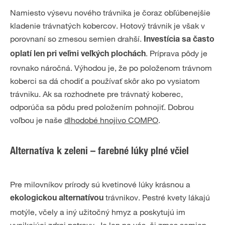
Namiesto výsevu nového trávnika je čoraz obľúbenejšie
kladenie trávnatých kobercov. Hotový trávnik je však v
porovnaní so zmesou semien drahší.
Investícia sa často
. Príprava pôdy je
oplatí len pri veľmi veľkých plochách
rovnako náročná. Výhodou je, že po položenom trávnom
koberci sa dá chodiť a používať skôr ako po vysiatom
trávniku. Ak sa rozhodnete pre trávnatý koberec,
odporúča sa pôdu pred položením pohnojiť. Dobrou
voľbou je naše
dlhodobé hnojivo COMPO
.
Alternatíva k zeleni – farebné lúky plné včiel
Pre milovníkov prírody sú kvetinové lúky krásnou a
trávnikov. Pestré kvety lákajú
ekologickou alternatívou
motýle, včely a iný užitočný hmyz a poskytujú im
vynikajúci zdroj potravy. Je len na vás, či zmes semien