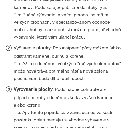
kameňov. Pôdu zorajte približne do hĺbky rýľa.
Tip: Ručné rýľovanie je veľmi prácne, najmä pri
veľkých plochách. V špecializovanom obchode
alebo v hobby marketoch si môžete prenajať vhodné
vybavenie, ktoré vám uľahčí prácu.
Vyčistenie
: Po zavápnení pôdy môžete ľahko
plochy
odstrániť kamene, burinu a korene.
Tip. Až po odstránení všetkých "rušivých elementov"
môže nová tráva optimálne rásť a nová zelená
plocha vám bude dlho robiť radosť.
. Pôdu riadne pohrabte a v
Vyrovnanie plochy
prípade potreby odstráňte všetky zvyšné kamene
alebo korene.
Tip: Aj v tomto prípade sa v závislosti od veľkosti
pozemku oplatí prenajať si vhodné vybavenie v
špecializovanej predajni, aby ste ušetrili čas a