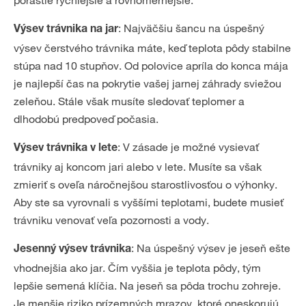
porastie rýchlejšie a rovnomernejšie:
: Najväčšiu šancu na úspešný
Výsev trávnika na jar
výsev čerstvého trávnika máte, keď teplota pôdy stabilne
stúpa nad 10 stupňov. Od polovice apríla do konca mája
je najlepší čas na pokrytie vašej jarnej záhrady sviežou
zeleňou. Stále však musíte sledovať teplomer a
dlhodobú predpoveď počasia.
: V zásade je možné vysievať
Výsev trávnika v lete
trávniky aj koncom jari alebo v lete. Musíte sa však
zmieriť s oveľa náročnejšou starostlivosťou o výhonky.
Aby ste sa vyrovnali s vyššími teplotami, budete musieť
trávniku venovať veľa pozornosti a vody.
: Na úspešný výsev je jeseň ešte
Jesenný výsev trávnika
vhodnejšia ako jar. Čím vyššia je teplota pôdy, tým
lepšie semená klíčia. Na jeseň sa pôda trochu zohreje.
Je menšie riziko prízemných mrazov, ktoré oneskorujú