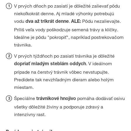
V prvých dňoch po zasiatí je dôležité zalievať pôdu
niekoľkokrát denne. Aj mladé výhonky potrebujú
vodu
.
Pôdu nezalievajte.
dva až trikrát denne
ALE:
Príliš veľa vody poškodzuje semená trávy a klíčky.
Ideálne je pôdu "pokropiť", napríklad postrekovačom
trávnika.
V prvých týždňoch po zasiatí trávnika je dôležité
. V ideálnom
dopriať mladým steblám oddych
prípade na čerstvý trávnik vôbec nevstupujte.
Predídete tak nevzhľadným dieram alebo holým
miestam.
Špeciálne
pomáha dodávať osivu
trávnikové hnojivo
všetky dôležité živiny a podporuje zdravý a
intenzívny rast.