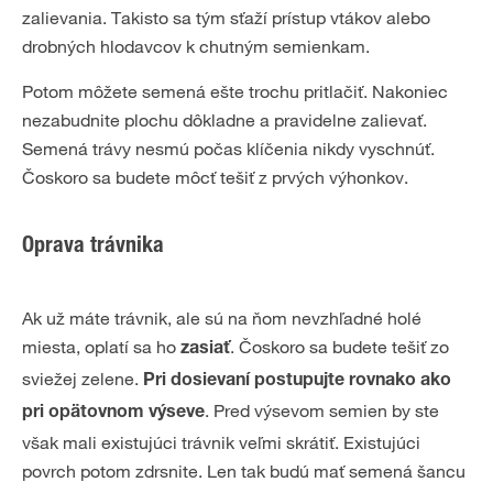
zalievania. Takisto sa tým sťaží prístup vtákov alebo
drobných hlodavcov k chutným semienkam.
Potom môžete semená ešte trochu pritlačiť. Nakoniec
nezabudnite plochu dôkladne a pravidelne zalievať.
Semená trávy nesmú počas klíčenia nikdy vyschnúť.
Čoskoro sa budete môcť tešiť z prvých výhonkov.
Oprava trávnika
Ak už máte trávnik, ale sú na ňom nevzhľadné holé
miesta, oplatí sa ho
. Čoskoro sa budete tešiť zo
zasiať
sviežej zelene.
Pri dosievaní postupujte rovnako ako
. Pred výsevom semien by ste
pri opätovnom výseve
však mali existujúci trávnik veľmi skrátiť. Existujúci
povrch potom zdrsnite. Len tak budú mať semená šancu