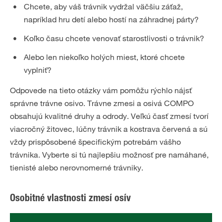
Chcete, aby váš trávnik vydržal väčšiu záťaž,
napríklad hru detí alebo hostí na záhradnej párty?
Koľko času chcete venovať starostlivosti o trávnik?
Alebo len niekoľko holých miest, ktoré chcete
vyplniť?
Odpovede na tieto otázky vám pomôžu rýchlo nájsť
správne trávne osivo. Trávne zmesi a osivá COMPO
obsahujú kvalitné druhy a odrody. Veľkú časť zmesí tvorí
viacročný žitovec, lúčny trávnik a kostrava červená a sú
vždy prispôsobené špecifickým potrebám vášho
trávnika. Vyberte si tú najlepšiu možnosť pre namáhané,
tienisté alebo nerovnomerné trávniky.
Osobitné vlastnosti zmesí osív