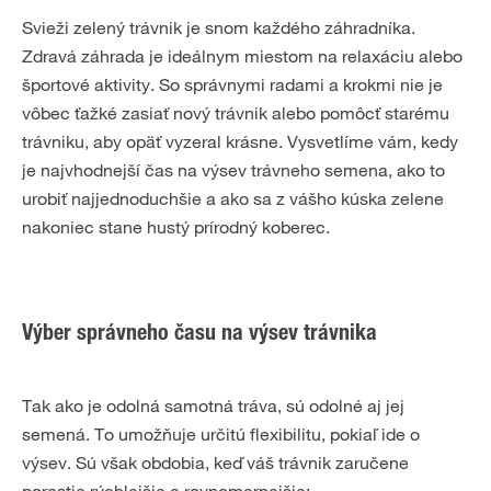
Svieži zelený trávnik je snom každého záhradníka.
Zdravá záhrada je ideálnym miestom na relaxáciu alebo
športové aktivity. So správnymi radami a krokmi nie je
vôbec ťažké zasiať nový trávnik alebo pomôcť starému
trávniku, aby opäť vyzeral krásne. Vysvetlíme vám, kedy
je najvhodnejší čas na výsev trávneho semena, ako to
urobiť najjednoduchšie a ako sa z vášho kúska zelene
nakoniec stane hustý prírodný koberec.
Výber správneho času na výsev trávnika
Tak ako je odolná samotná tráva, sú odolné aj jej
semená. To umožňuje určitú flexibilitu, pokiaľ ide o
výsev. Sú však obdobia, keď váš trávnik zaručene