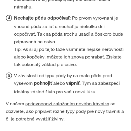
námahu.
: Po prvom vyrovnaní je
Nechajte pôdu odpočívať
vhodné pôdu zaliať a nechať ju niekoľko dní
odpočívať. Tak sa pôda trochu usadí a čoskoro bude
pripravená na osivo.
Tip: Ak si aj po tejto fáze všimnete nejaké nerovnosti
alebo kopčeky, môžete ich znova pohrabať. Získate
tak dokonalý základ pre osivo.
V závislosti od typu pôdy by sa mala pôda pred
výsevom
alebo
. Tým sa zabezpečí
pohnojiť
vápniť
ideálny základ živín pre vašu novú lúku.
V našom
sprievodcovi založením nového trávnika
sa
dozviete, ako pripraviť rôzne typy pôdy pre nový trávnik a
či je potrebné vyvážiť živiny.