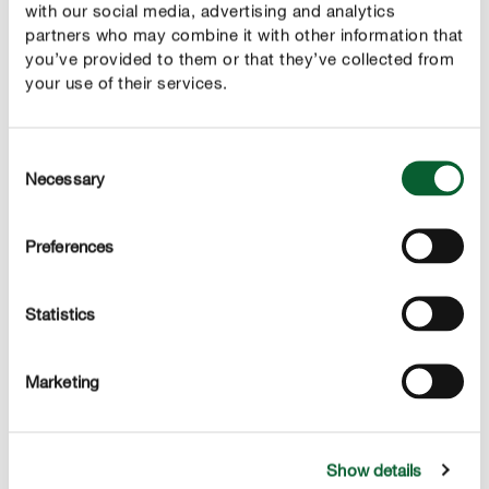
with our social media, advertising and analytics
partners who may combine it with other information that
you’ve provided to them or that they’ve collected from
Výhody
your use of their services.
proti roztočcom, moliciam, listonohom, krídlatkám,
voškám, cikádam a strapkám
Consent
chráni okrasné rastliny a zeleninu
Necessary
Selection
pre dom, zimnú záhradu a skleník
Preferences
bezpečné lepové pasce so špeciálnou žltou hlinkou
lep si dlho zachováva svoju priľnavosť
Statistics
použiteľné aj proti rododendrónovým cikádam
s viazacím drôtikom
Marketing
Show details