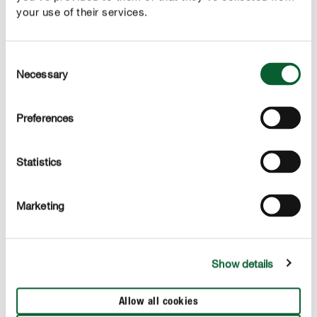
Výhody
your use of their services.
NAŠE NAJLEPŠIE organicko-minerálne univerzálne
hnojivo, ideálne pre všetky zelené a kvitnúce rastliny
Consent
optimálne zloženie živín zabezpečuje zdravý rast a
Necessary
Selection
krásne kvety
pre celkovo zdravé a krásne rastliny
Preferences
obsahuje suroviny, ktoré sú vhodné pre ekologické
Statistics
pestovanie
Marketing
POUŽITIE
Show details
TECHNICKÉ ÚDAJE
Allow all cookies