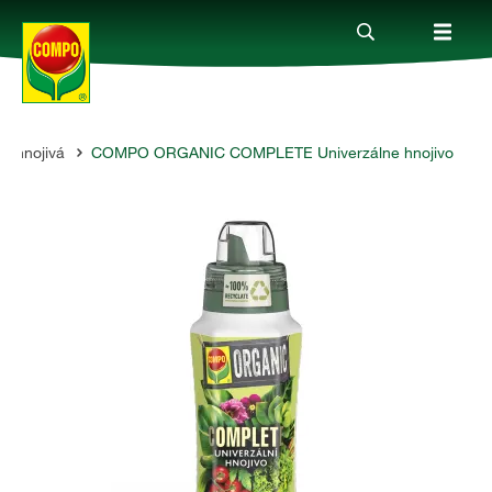
ne hnojivá
COMPO ORGANIC COMPLETE Univerzálne hnojivo
Produkty
Rady a tipy
Témy
Kde kúpiť
Spoločnosť