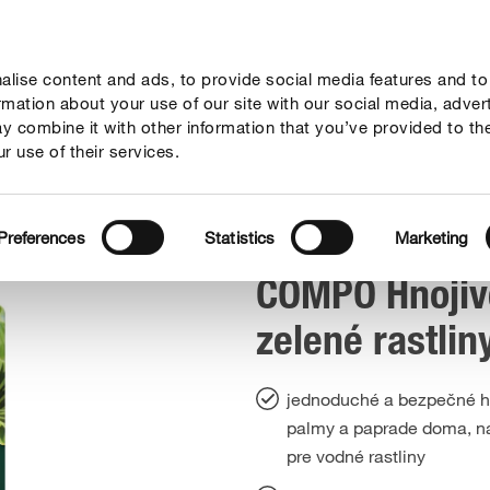
lise content and ads, to provide social media features and to
dy a tipy
Témy
Kde kúpiť
Spoločnosť
ormation about your use of our site with our social media, adver
y combine it with other information that you’ve provided to th
r use of their services.
COMPO Hnojivé tyčinky pre zelené rastliny
Preferences
Statistics
Marketing
COMPO Hnojivé
zelené rastlin
jednoduché a bezpečné hno
palmy a paprade doma, na
pre vodné rastliny