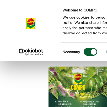
Welcome to COMPO
We use cookies to persona
Produkty
Ra
traffic. We also share inf
analytics partners who ma
they’ve collected from you
Consent
Produkty
Hnojivá a starostlivosť o listy
Izbové rastliny
Necessary
COMPO
Selection