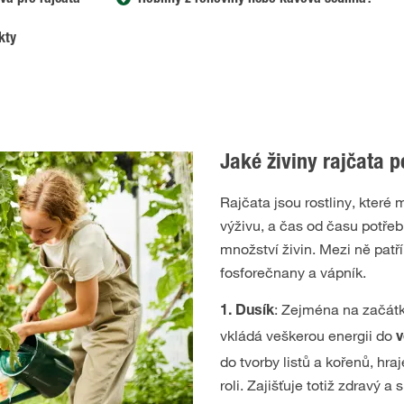
iva pro rajčata
Hobliny z rohoviny nebo kávová sedlina?
kty
Jaké živiny rajčata p
Rajčata jsou rostliny, které
výživu, a čas od času potřebu
množství živin. Mezi ně patří 
fosforečnany a vápník.
: Zejména na začátk
1. Dusík
vkládá veškerou energii do
v
do tvorby listů a kořenů, hra
roli. Zajišťuje totiž zdravý a s