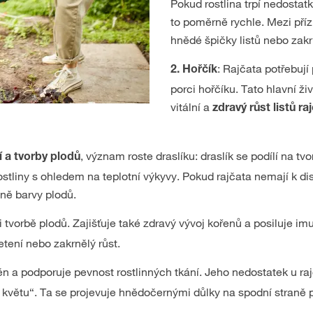
Pokud rostlina trpí nedostat
to poměrně rychle. Mezi přízn
hnědé špičky listů nebo zakr
: Rajčata potřebuj
2. Hořčík
porci hořčíku. Tato hlavní živ
vitální a
zdravý růst listů ra
, význam roste draslíku: draslík se podílí na tvo
í a tvorby plodů
tliny s ohledem na teplotní výkyvy. Pokud rajčata nemají k di
ěně barvy plodů.
 při tvorbě plodů. Zajišťuje také zdravý vývoj kořenů a posiluje im
ení nebo zakrnělý růst.
ěn a podporuje pevnost rostlinných tkání. Jeho nedostatek u raj
 květu“. Ta se projevuje hnědočernými důlky na spodní straně 