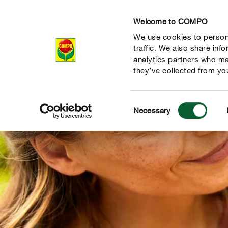
Welcome to COMPO
We use cookies to persona
Produkty
Rad
traffic. We also share inf
analytics partners who ma
they’ve collected from you
Consent
Necessary
Selection