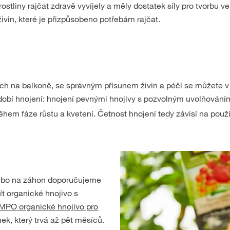
rostliny rajčat zdravě vyvíjely a měly dostatek síly pro tvorbu 
živin, které je přizpůsobeno potřebám rajčat.
ch na balkoně, se správným přísunem živin a péčí se můžete v 
bdobí hnojení: hnojení pevnými hnojivy s pozvolným uvolňován
ěhem fáze růstu a kvetení. Četnost hnojení tedy závisí na použ
nebo na záhon doporučujeme
ít organické hnojivo s
PO organické hnojivo pro
k, který trvá až pět měsíců.