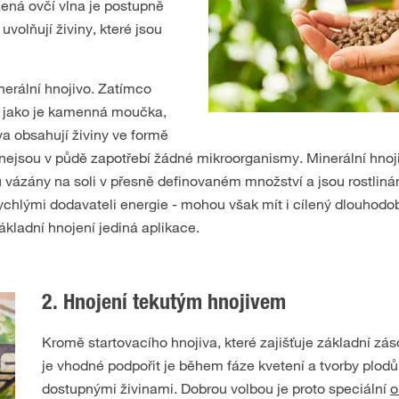
ená ovčí vlna je postupně
volňují živiny, které jsou
nerální hnojivo. Zatímco
n, jako je kamenná moučka,
va obsahují živiny ve formě
n nejsou v půdě zapotřebí žádné mikroorganismy. Minerální hnoj
sou vázány na soli v přesně definovaném množství a jsou rostlin
 rychlými dodavateli energie - mohou však mít i cílený dlouhod
ákladní hnojení jediná aplikace.
2. Hnojení tekutým hnojivem
Kromě startovacího hnojiva, které zajišťuje základní záso
je vhodné podpořit je během fáze kvetení a tvorby plodů
dostupnými živinami. Dobrou volbou je proto speciální
o