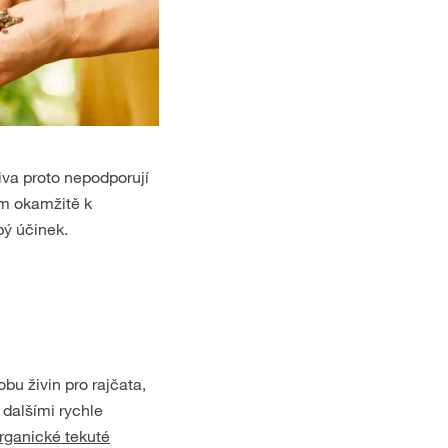
iva proto nepodporují
ám okamžitě k
obý účinek.
bu živin pro rajčata,
 dalšími rychle
rganické tekuté