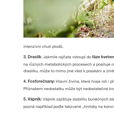
intenzivní chuti plodů.
: Jakmile rajčata vstoupí do
3. Draslík
fáze kveten
na různých metabolických procesech a posiluje ros
draslíku, může to mimo jiné vést k praskání a zm
Hlavní živina, která hraje roli i
4. Fosforečnany:
Příznakem nedostatku může být nedostatečné kvet
Vápník zajišťuje stabilitu buněčných st
5. Vápník:
pozná například podle takzvané „hniloby na konci