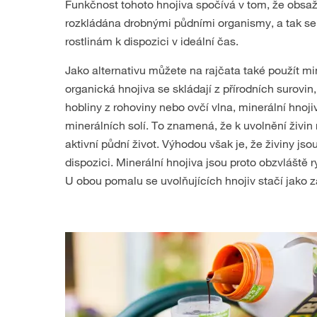
Funkčnost tohoto hnojiva spočívá v tom, že obsaž
rozkládána drobnými půdními organismy, a tak se u
rostlinám k dispozici v ideální čas.
Jako alternativu můžete na rajčata také použít mi
organická hnojiva se skládají z přírodních surovi
hobliny z rohoviny nebo ovčí vlna, minerální hnoji
minerálních solí. To znamená, že k uvolnění živi
aktivní půdní život. Výhodou však je, že živiny j
dispozici. Minerální hnojiva jsou proto obzvláště
U obou pomalu se uvolňujících hnojiv stačí jako z