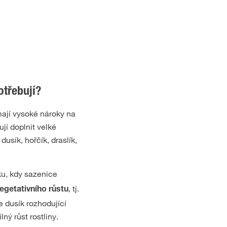
otřebují?
 mají vysoké nároky na
jí doplnit velké
dusík, hořčík, draslík,
u, kdy sazenice
, tj.
egetativního růstu
je dusík rozhodující
ilný růst rostliny.