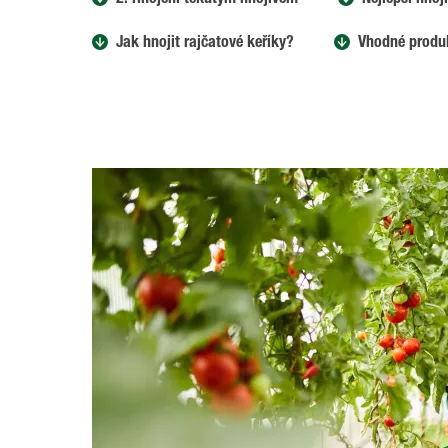
2. Hnojení tekutým hnojivem
Nejlepší hnoj
Jak hnojit rajčatové keříky?
Vhodné produ