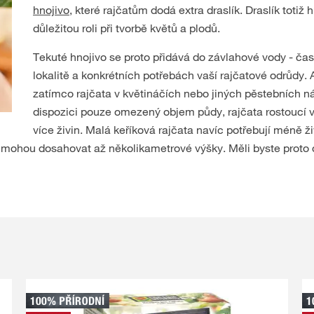
hnojivo
, které rajčatům dodá extra draslík. Draslík totiž 
důležitou roli při tvorbě květů a plodů.
Tekuté hnojivo se proto přidává do závlahové vody - čas
lokalitě a konkrétních potřebách vaší rajčatové odrůdy. 
zatímco rajčata v květináčích nebo jiných pěstebních 
dispozici pouze omezený objem půdy, rajčata rostoucí
více živin. Malá keříková rajčata navíc potřebují méně ž
ní mohou dosahovat až několikametrové výšky. Měli byste proto