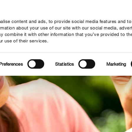
lise content and ads, to provide social media features and to
y a tipy
Témata
Kde koupit
Společnost
ormation about your use of our site with our social media, adver
y combine it with other information that you’ve provided to th
r use of their services.
Preferences
Statistics
Marketing