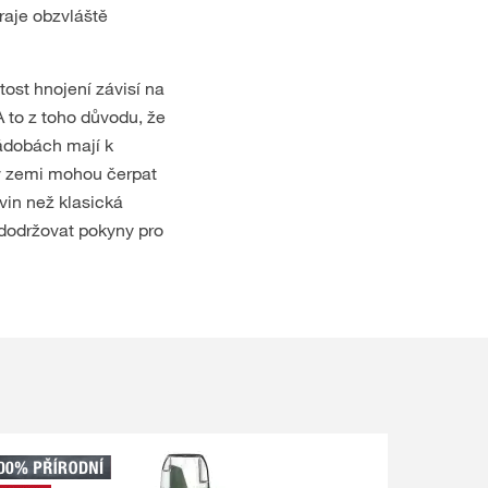
hraje obzvláště
tost hnojení závisí na
A to z toho důvodu, že
nádobách mají k
 v zemi mohou čerpat
ivin než klasická
 dodržovat pokyny pro