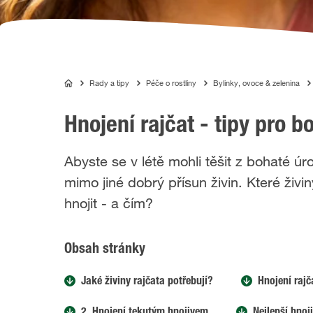
Rady a tipy
Péče o rostliny
Bylinky, ovoce & zelenina
COMPO
Hnojení rajčat - tipy pro 
Abyste se v létě mohli těšit z bohaté ú
mimo jiné dobrý přísun živin. Které živin
hnojit - a čím?
Obsah stránky
Jaké živiny rajčata potřebují?
Hnojení rajč