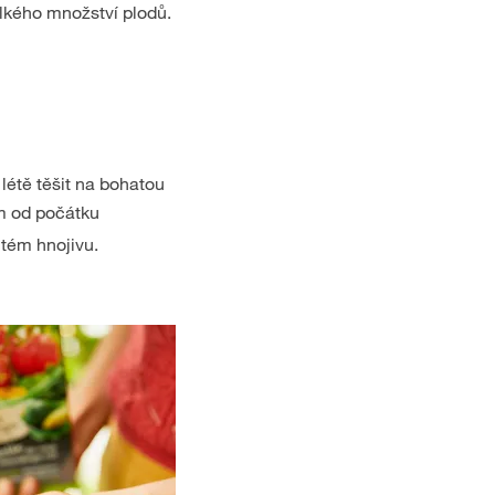
velkého množství plodů.
létě těšit na bohatou
ím od počátku
itém hnojivu.