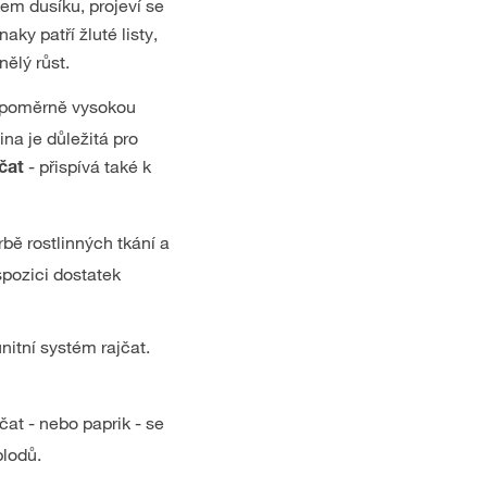
kem dusíku, projeví se
aky patří žluté listy,
nělý růst.
í poměrně vysokou
ina je důležitá pro
- přispívá také k
jčat
rbě rostlinných tkání a
spozici dostatek
unitní systém rajčat.
čat - nebo paprik - se
plodů.