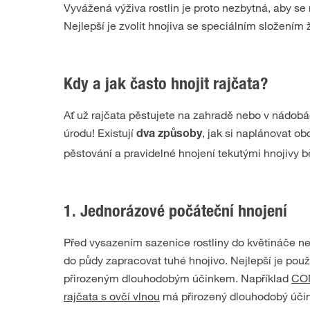
Vyvážená výživa rostlin je proto nezbytná, aby se 
Nejlepší je zvolit hnojiva se speciálním složením 
Kdy a jak často hnojit rajčata?
Ať už rajčata pěstujete na zahradě nebo v nádobá
úrodu! Existují
, jak si naplánovat o
dva způsoby
pěstování a pravidelné hnojení tekutými hnojivy b
1. Jednorázové počáteční hnojení
Před vysazením sazenice rostliny do květináče 
do půdy zapracovat tuhé hnojivo. Nejlepší je použ
přirozeným dlouhodobým účinkem. Například
COM
rajčata s ovčí vlnou
má přirozený dlouhodobý účine