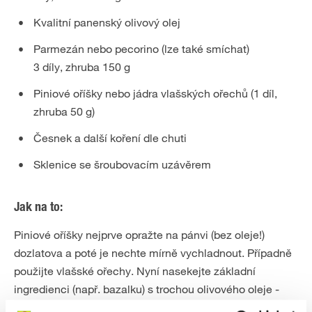
Kvalitní panenský olivový olej
Parmezán nebo pecorino (lze také smíchat)
3 díly, zhruba 150 g
Piniové oříšky nebo jádra vlašských ořechů (1 díl,
zhruba 50 g)
Česnek a další koření dle chuti
Sklenice se šroubovacím uzávěrem
Jak na to:
Piniové oříšky nejprve opražte na pánvi (bez oleje!)
dozlatova a poté je nechte mírně vychladnout. Případně
použijte vlašské ořechy. Nyní nasekejte základní
ingredienci (např. bazalku) s trochou olivového oleje -
můžete na to použít kuchyňského robota, stojatý nebo