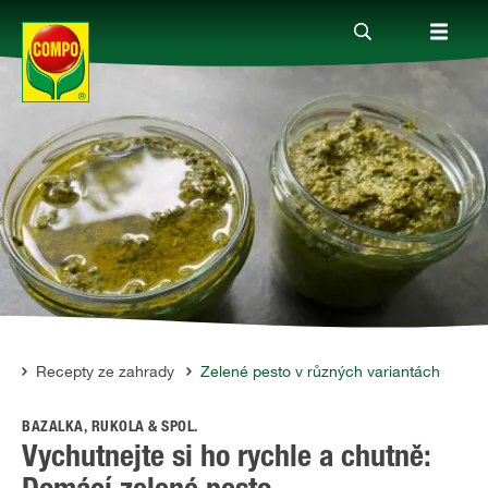
Produkty
Rady a tipy
Témata
Kde koupit
ce
Recepty ze zahrady
Zelené pesto v různých variantách
BAZALKA, RUKOLA & SPOL.
Společnost
Vychutnejte si ho rychle a chutně: