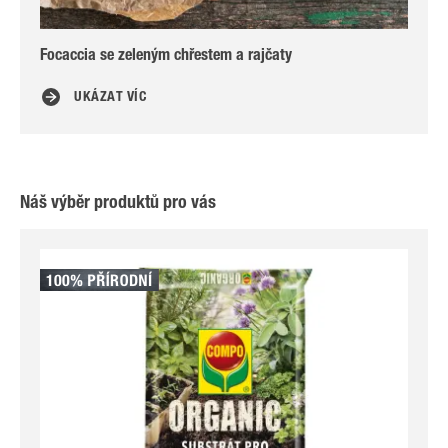
Focaccia se zeleným chřestem a rajčaty
Švé
UKÁZAT VÍC
Náš výběr produktů pro vás