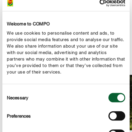
ruční mixér. Poté přidejte parmazán a ještě trochu oleje.
Nyní můžete přidat také piniové oříšky nebo vlašské
ořechy. Přidejte tolik olivového oleje, abyste dosáhli
Welcome to COMPO
požadované konzistence. Pro doplnění chuti můžete
We use cookies to personalise content and ads, to
přidat česnek, chilli, tymián nebo jiné koření podle
provide social media features and to analyse our traffic.
libosti. Hotové pesto přelijte do sklenice a povrch zalijte
We also share information about your use of our site
další lžící oleje. Váš výtvor vydrží v lednici přibližně 4 až
with our social media, advertising and analytics
partners who may combine it with other information that
5 týdnů.
you’ve provided to them or that they’ve collected from
your use of their services.
Consent
Necessary
Selection
Preferences