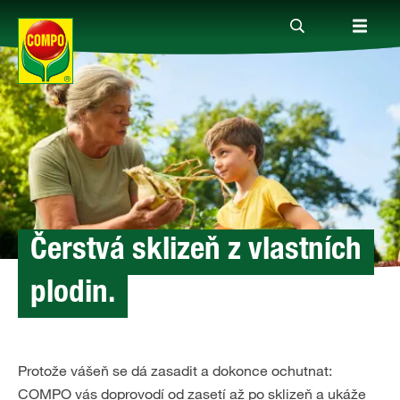
Produkty
Rady a tipy
Témata
Čerstvá sklizeň z vlastních
plodin.
Kde koupit
Společnost
Protože vášeň se dá zasadit a dokonce ochutnat:
COMPO vás doprovodí od zasetí až po sklizeň a ukáže