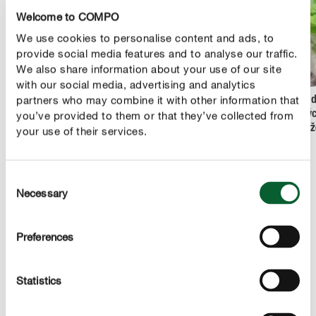
Welcome to COMPO
We use cookies to personalise content and ads, to
provide social media features and to analyse our traffic.
We also share information about your use of our site
with our social media, advertising and analytics
partners who may combine it with other information that
Pěstování ovoce a
Láska mezi bylinkami -
Aby rad
you’ve provided to them or that they’ve collected from
zeleniny na balkoně
které se k sobě hodí?
nakoupenýc
vydrž
your use of their services.
Consent
Necessary
Selection
Preferences
Statistics