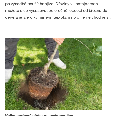
po výsadbě použít hnojivo. Dřeviny v kontejnerech
můžete sice vysazovat celoročně, období od března do
června je ale díky mírným teplotám i pro ně nejvhodnější.