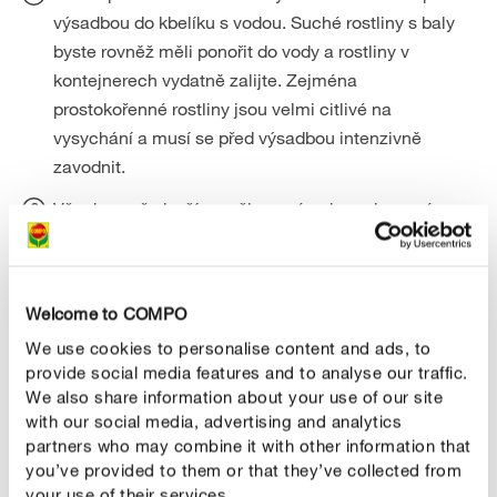
výsadbou do kbelíku s vodou. Suché rostliny s baly
byste rovněž měli ponořit do vody a rostliny v
kontejnerech vydatně zalijte. Zejména
prostokořenné rostliny jsou velmi citlivé na
vysychání a musí se před výsadbou intenzivně
zavodnit.
Všechny, především poškozené nebo nalomené
kořeny prostokořenných dřevin seřízněte ostrými
zahradnickými nůžkami o několik centimetrů. O to
lépe se později vytvoří bílé vlasové kořeny důležité
Welcome to COMPO
pro absorpci živin.
We use cookies to personalise content and ads, to
provide social media features and to analyse our traffic.
We also share information about your use of our site
with our social media, advertising and analytics
partners who may combine it with other information that
you’ve provided to them or that they’ve collected from
your use of their services.