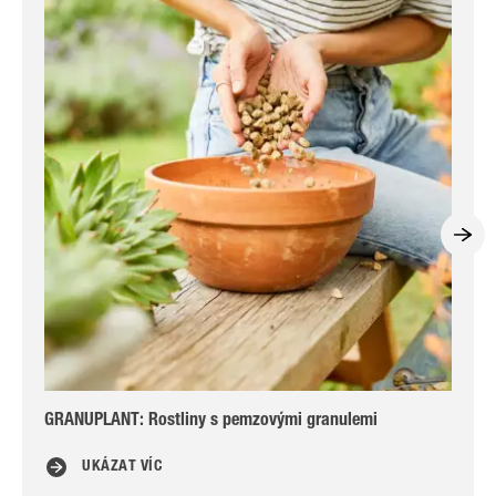
GRANUPLANT: Rostliny s pemzovými granulemi
GR
UKÁZAT VÍC