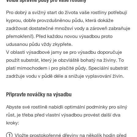
Volba správné půdy pro vaše rostliny
Pro dobrý a svižný start do života vaše rostliny potřebují
kyprou, dobře provzdušněnou půdu, která dokáže
zadržovat dostatečné množsví vody a zároveň zabraňuje
přemokření!). Před každou novou výsadbou proto
udusanou půdu vždy zkypřete.
V oblasti výsadbové jamy se pro výsadbu doporučuje
použít substrát, který je obzvláště bohatý na živiny. To
platí mimochodem i pro písčité půdy. Speciální substrát
zadržuje vodu v půdě déle a snižuje vyplavování živin.
Připravte nováčky na výsadbu
Abyste své rostlině nabídli optimální podmínky pro silný
růst, je třeba před vlastní výsadbou provést další dva
kroky:
Vložte prostokořenné dřeviny na několik hodin před