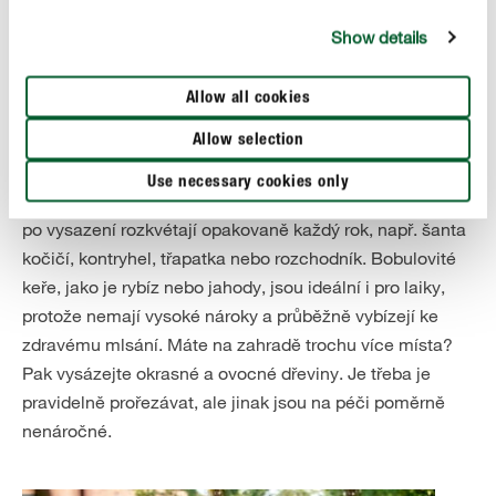
pokud znáte nejen vlastnosti půdy, ale také slunná a
Show details
stinná místa v zahradě a rozdílné nároky rostlin na vodu
a živiny. Nováčci na poli zahradničení by si proto měli při
nákupu vždy nechat dobře poradit. Pro začátečníky, kteří
Allow all cookies
se ve světě květin neorientují, jsou vhodné zejména
Allow selection
pomalu rostoucí rostliny.
Use necessary cookies only
V zásadě jsou vždy dobrou volbou odolné trvalky, které
po vysazení rozkvétají opakovaně každý rok, např. šanta
kočičí, kontryhel, třapatka nebo rozchodník. Bobulovité
keře, jako je rybíz nebo jahody, jsou ideální i pro laiky,
protože nemají vysoké nároky a průběžně vybízejí ke
zdravému mlsání. Máte na zahradě trochu více místa?
Pak vysázejte okrasné a ovocné dřeviny. Je třeba je
pravidelně prořezávat, ale jinak jsou na péči poměrně
nenáročné.