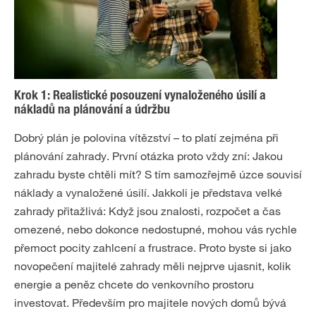
Krok 1: Realistické posouzení vynaloženého úsilí a
nákladů na plánování a údržbu
Dobrý plán je polovina vítězství – to platí zejména při
plánování zahrady. První otázka proto vždy zní: Jakou
zahradu byste chtěli mít? S tím samozřejmě úzce souvisí
náklady a vynaložené úsilí. Jakkoli je představa velké
zahrady přitažlivá: Když jsou znalosti, rozpočet a čas
omezené, nebo dokonce nedostupné, mohou vás rychle
přemoct pocity zahlcení a frustrace. Proto byste si jako
novopečení majitelé zahrady měli nejprve ujasnit, kolik
energie a peněz chcete do venkovního prostoru
investovat. Především pro majitele nových domů bývá