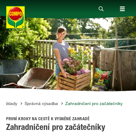
Produkty
Rady a tipy
Témata
Kde koupit
Základy
Správná výsadba
Zahradničení pro začátečníky
PRVNÍ KROKY NA CESTĚ K VYSNĚNÉ ZAHRADĚ
Společnost
Zahradničení pro začátečníky