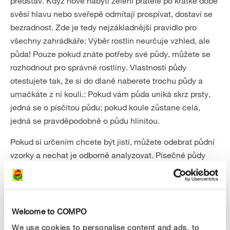
představ. Když nově nabytí zelení přátelé po krátké době
svěsí hlavu nebo sveřepě odmítají prospívat, dostaví se
bezradnost. Zde je tedy nejzákladnější pravidlo pro
všechny zahrádkáře: Výběr rostlin neurčuje vzhled, ale
půda! Pouze pokud znáte potřeby své půdy, můžete se
rozhodnout pro správné rostliny. Vlastnosti půdy
otestujete tak, že si do dlaně naberete trochu půdy a
umačkáte z ní kouli.: Pokud vám půda uniká skrz prsty,
jedná se o písčitou půdu; pokud koule zůstane celá,
jedná se pravděpodobně o půdu hlinitou.
Pokud si určením chcete být jistí, můžete odebrat půdní
vzorky a nechat je odborně analyzovat. Písečné půdy
jsou pro nezkušené obzvláště náročné, protože obsahují
málo živin a voda se vsakuje rychleji. Naproti tomu
hlinité půdy jsou skutečným rájem živin, ale kvůli své
struktuře nepropouštějí ke kořenům skoro žádný vzduch.
Welcome to COMPO
Ale nebojte se: Rozhozením a zapracováním kompostu –
We use cookies to personalise content and ads, to