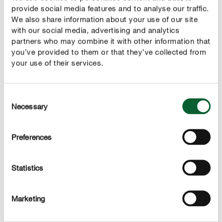
nejlépe rýčem nebo rycími vidlemi – můžete strukturu
provide social media features and to analyse our traffic.
půdy výrazně zlepšit.
We also share information about your use of our site
with our social media, advertising and analytics
partners who may combine it with other information that
you’ve provided to them or that they’ve collected from
your use of their services.
Consent
Necessary
Selection
Preferences
Statistics
Krok 3: Seznamte se s potřebami rostlin
Marketing
Výběr květinových miláčků má smysl pouze tehdy,