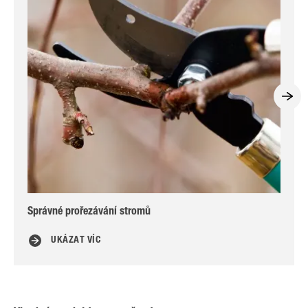
Správné prořezávání stromů
Sp
UKÁZAT VÍC