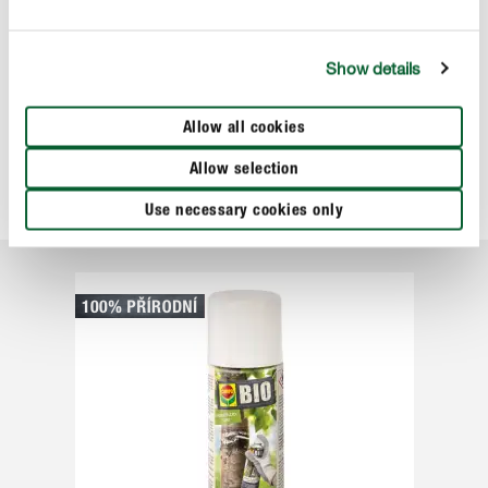
plodů a květů. Nejvíce tím trpí užitečný hmyz, který je
závislý na zdroji potravy. Z tohoto důvodu je včasná
aplikace lepových bariér užitečným opatřením, které
Show details
chrání strom před nadměrným stresem způsobeným
poškozením žírem. Použít můžete například
COMPO BIO
Allow all cookies
Lepidlo ve spreji na ochranu proti housenkám a
Allow selection
mravencům
.
Use necessary cookies only