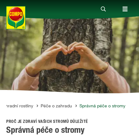
Produkty
Rady a tipy
Témata
Kde koupit
zahradní rostliny
Péče o zahradu
Správná péče o stromy
PROČ JE ZDRAVÍ VAŠICH STROMŮ DŮLEŽITÉ
Společnost
Správná péče o stromy