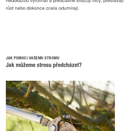
nedokážou vyrovnat a předčasně shazují listy, přestávají
růst nebo dokonce zcela odumírají.
JAK POMOCI VAŠEMU STROMU
Jak můžeme stresu předcházet?