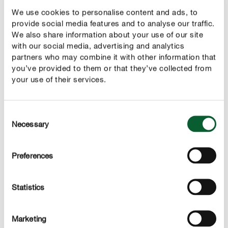
trvat i několik let, než strom otevřené plochy sám uzavře.
We use cookies to personalise content and ads, to
I u silného stromu doporučujeme ránu ošetřit. K uzavřetí
provide social media features and to analyse our traffic.
ran jsou k dispozici speciální tmely na bázi stromových
We also share information about your use of our site
vosků, které přiložíte na okraj řezné rány jako náplast.
with our social media, advertising and analytics
partners who may combine it with other information that
Strom tak může řeznou ránu lépe obrůst a rychle
you’ve provided to them or that they’ve collected from
schnoucí dřevo ve středu větve má stále dostatek
your use of their services.
vzduchu.
Consent
Necessary
Selection
CHRAŇTE SE PŘED ŠKŮDCI
Vyhněte se poškození hmyzem
Preferences
Listy stromů, pupeny a špičky výhonů jsou pro hmyz,
jako jsou mrazové můry, opravdovým lákadlem a může
Statistics
se stát, že váš strom bude během chvilky zcela holý.
Zejména mladé nebo oslabené stromy jsou postiženy ve
Marketing
svém růstu a často mají po několik let omezenou tvorbu