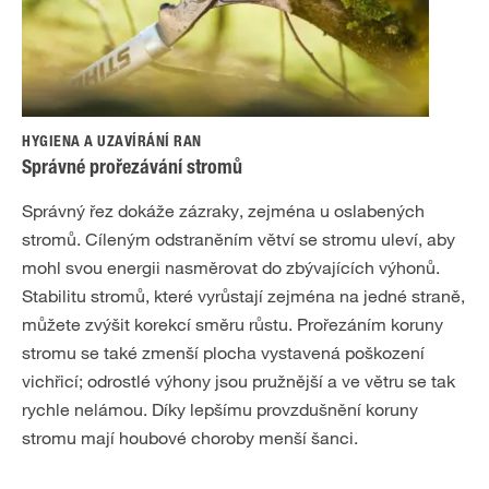
HYGIENA A UZAVÍRÁNÍ RAN
Správné prořezávání stromů
Správný řez dokáže zázraky, zejména u oslabených
stromů. Cíleným odstraněním větví se stromu uleví, aby
mohl svou energii nasměrovat do zbývajících výhonů.
Stabilitu stromů, které vyrůstají zejména na jedné straně,
můžete zvýšit korekcí směru růstu. Prořezáním koruny
stromu se také zmenší plocha vystavená poškození
vichřicí; odrostlé výhony jsou pružnější a ve větru se tak
rychle nelámou. Díky lepšímu provzdušnění koruny
stromu mají houbové choroby menší šanci.