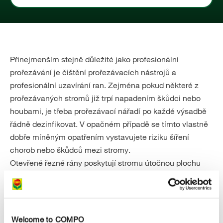
Přinejmenším stejně důležité jako profesionální
prořezávání je čištění prořezávacích nástrojů a
profesionální uzavírání ran. Zejména pokud některé z
prořezávaných stromů již trpí napadením škůdci nebo
houbami, je třeba prořezávací nářadí po každé výsadbě
řádně dezinfikovat. V opačném případě se tímto vlastně
dobře míněným opatřením vystavujete riziku šíření
chorob nebo škůdců mezi stromy.
Otevřené řezné rány poskytují stromu útočnou plochu
pro hnilobu a houbové choroby, kterým je potřeba se
vyhnout. Zdravé stromy proto vykazují značnou
schopnost vzniklé rány po řezu samy uzavřít. Zejména v
případě řezných ran o poloměru 10 cm a více však může
Welcome to COMPO