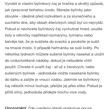
Vyrobit si vlastní bylinkový čaj je hračka a skvělý způsob,
jak zpracovat bohatou úrodu. Sbírejte bylinky jako
obvykle - ideálně před rozkvětem a za slunečného a
suchého dne, aby obsah éterických olejů byl co nejvyšší.
Pokud si nechcete bylinkový čaj vychutnat hned, usušte
listy a větvičky například rozmarýnu, tymiánu nebo
šalvěje tak, že je svážete do svazků a pověsíte je sušit
na tmavé místo. V případě heřmánku se suší květy. Po
několika týdnech můžete sušené bylinky nasekat a uložit
do vzduchotěsné nádoby, dokud je nebudete chtít
použít. Chcete-li uvařit čaj - ať už z čerstvých, nebo
sušených bylinek - jednoduše vložte nasekané bylinky
do šálku a zalijte je vroucí vodou. Jakmile se bylinkový
čaj několik minut louhuje, přelijte jej přes sítko. Pokud je
příliš silný, jednoduše přidejte trochu více vody.
: Zde uvedený obsah poskytuje pouze
Upozornění