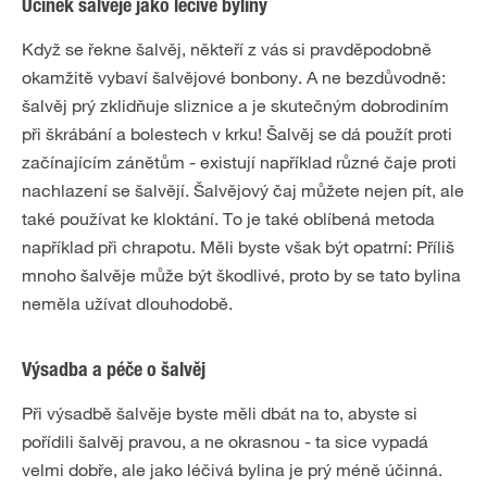
Účinek šalvěje jako léčivé byliny
Když se řekne šalvěj, někteří z vás si pravděpodobně
okamžitě vybaví šalvějové bonbony. A ne bezdůvodně:
šalvěj prý zklidňuje sliznice a je skutečným dobrodiním
při škrábání a bolestech v krku! Šalvěj se dá použít proti
začínajícím zánětům - existují například různé čaje proti
nachlazení se šalvějí. Šalvějový čaj můžete nejen pít, ale
také používat ke kloktání. To je také oblíbená metoda
například při chrapotu. Měli byste však být opatrní: Příliš
mnoho šalvěje může být škodlivé, proto by se tato bylina
neměla užívat dlouhodobě.
Výsadba a péče o šalvěj
Při výsadbě šalvěje byste měli dbát na to, abyste si
pořídili šalvěj pravou, a ne okrasnou - ta sice vypadá
velmi dobře, ale jako léčivá bylina je prý méně účinná.