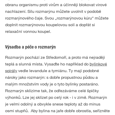
obranu organismu proti virům a účinněji blokovat virové
nachlazení. Sílu rozmarýnu můžete uvolnit v podobě
rozmarýnového čaje. Svou „rozmarýnovou kúru“ můžete
doplnit rozmarýnovou koupelovou solí a dopřát si
relaxační vonnou koupel.
Výsadba a péče o rozmarýn
Rozmarýn pochází ze Středomoří, a proto má nejraději
teplá a slunná místa. Vysaďte ho například do
bylinkové
spirály
vedle levandule a tymiánu. Ty mají podobné
nároky jako rozmarýn: s dobře propustnou půdou a
malým množstvím vody je o tyto bylinky postaráno.
Rozmarýn sklízíme tak, že odřezáváme celé špičky
výhonků. Lze jej sklízet po celý rok - i v zimě. Rozmarýn
je velmi odolný a obvykle snese teploty až do minus
osmi stupňů. Aby bylina na jaře dobře obrostla, seřízněte