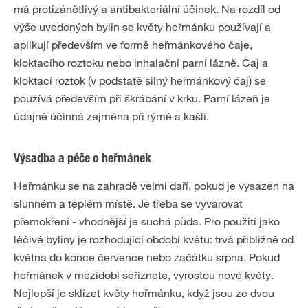
má protizánětlivý a antibakteriální účinek. Na rozdíl od
výše uvedených bylin se květy heřmánku používají a
aplikují především ve formě heřmánkového čaje,
kloktacího roztoku nebo inhalační parní lázně. Čaj a
kloktací roztok (v podstatě silný heřmánkový čaj) se
používá především při škrábání v krku. Parní lázeň je
údajně účinná zejména při rýmě a kašli.
Výsadba a péče o heřmánek
Heřmánku se na zahradě velmi daří, pokud je vysazen na
slunném a teplém místě. Je třeba se vyvarovat
přemokření - vhodnější je suchá půda. Pro použití jako
léčivé byliny je rozhodující období květu: trvá přibližně od
května do konce července nebo začátku srpna. Pokud
heřmánek v mezidobí seříznete, vyrostou nové květy.
Nejlepší je sklízet květy heřmánku, když jsou ze dvou