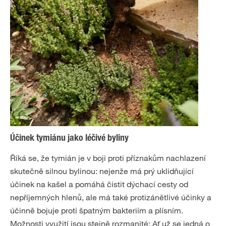
Účinek tymiánu jako léčivé byliny
Říká se, že tymián je v boji proti příznakům nachlazení
skutečně silnou bylinou: nejenže má prý uklidňující
účinek na kašel a pomáhá čistit dýchací cesty od
nepříjemných hlenů, ale má také protizánětlivé účinky a
účinně bojuje proti špatným bakteriím a plísním.
Možnosti využití jsou stejně rozmanité: Ať už se jedná o