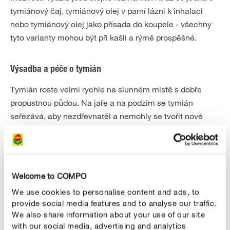
tymiánový čaj, tymiánový olej v parní lázni k inhalaci
nebo tymiánový olej jako přísada do koupele - všechny
tyto varianty mohou být při kašli a rýmě prospěšné.
Výsadba a péče o tymián
Tymián roste velmi rychle na slunném místě s dobře
propustnou půdou. Na jaře a na podzim se tymián
seřezává, aby nezdřevnatěl a nemohly se tvořit nové
výhony. Tymián je mrazuvzdorný a jeho listy nebo
dokonce celé výhonky lze zpravidla sklízet po celý rok.
Nejlepší je však sklízet před květem (začátkem května),
aby se získal nejvyšší obsah éterických olejů.
Welcome to COMPO
We use cookies to personalise content and ads, to
provide social media features and to analyse our traffic.
We also share information about your use of our site
with our social media, advertising and analytics