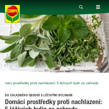
Produkty
Rady a tipy
Témata
Kde koupit
Domácí prostředky proti nachlazení: 5 léčivých bylin ze zahrady
DO CHLADNÉHO OBDOBÍ S LÉČIVÝMI BYLINAMI
Společnost
Domácí prostředky proti nachlazení: