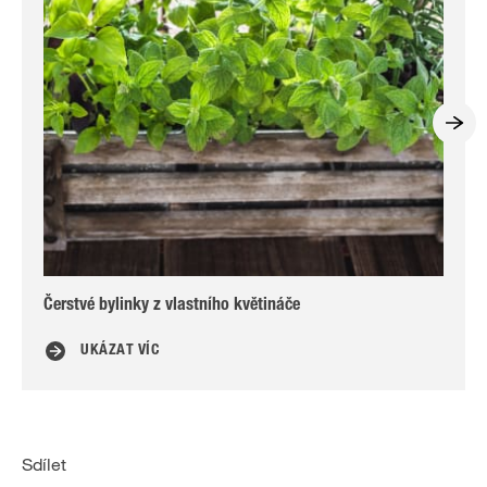
Čerstvé bylinky z vlastního květináče
Tak
UKÁZAT VÍC
Sdílet