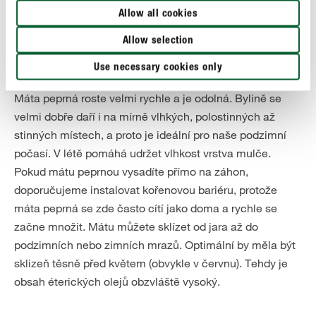
vmasírovat. Buďte opatrní, aby se vám olej nedostal do
Allow all cookies
očí.
Allow selection
Use necessary cookies only
Výsadba a péče o mátu peprnou
Máta peprná roste velmi rychle a je odolná. Bylině se
velmi dobře daří i na mírně vlhkých, polostinných až
stinných místech, a proto je ideální pro naše podzimní
počasí. V létě pomáhá udržet vlhkost vrstva mulče.
Pokud mátu peprnou vysadíte přímo na záhon,
doporučujeme instalovat kořenovou bariéru, protože
máta peprná se zde často cítí jako doma a rychle se
začne množit. Mátu můžete sklízet od jara až do
podzimních nebo zimních mrazů. Optimální by měla být
sklizeň těsně před květem (obvykle v červnu). Tehdy je
obsah éterických olejů obzvláště vysoký.