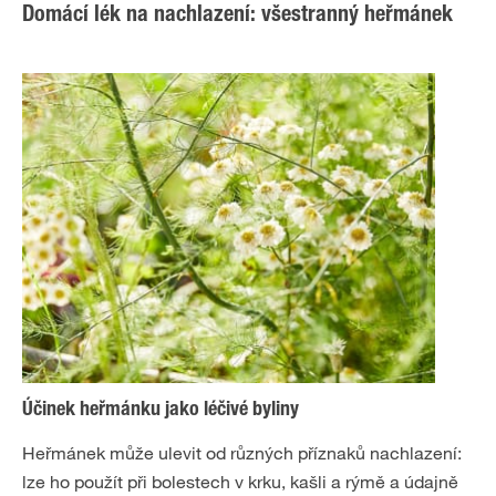
Domácí lék na nachlazení: všestranný heřmánek
Účinek heřmánku jako léčivé byliny
Heřmánek může ulevit od různých příznaků nachlazení:
lze ho použít při bolestech v krku, kašli a rýmě a údajně