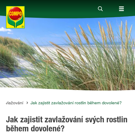
Produkty
Rady a tipy
Témata
Kde koupit
Zavlažování
Jak zajistit zavlažování rostlin během dovolené?
Jak zajistit zavlažování svých rostlin
Společnost
během dovolené?