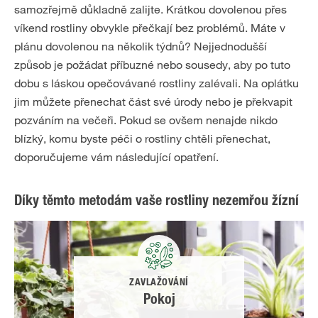
samozřejmě důkladně zalijte. Krátkou dovolenou přes
víkend rostliny obvykle přečkají bez problémů. Máte v
plánu dovolenou na několik týdnů? Nejjednodušší
způsob je požádat příbuzné nebo sousedy, aby po tuto
dobu s láskou opečovávané rostliny zalévali. Na oplátku
jim můžete přenechat část své úrody nebo je překvapit
pozváním na večeři. Pokud se ovšem nenajde nikdo
blízký, komu byste péči o rostliny chtěli přenechat,
doporučujeme vám následující opatření.
Díky těmto metodám vaše rostliny nezemřou žízní
ZAVLAŽOVÁNÍ
Pokoj