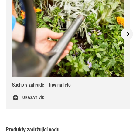
Sucho v zahradě – tipy na léto
Ovč
UKÁZAT VÍC
Produkty zadržující vodu