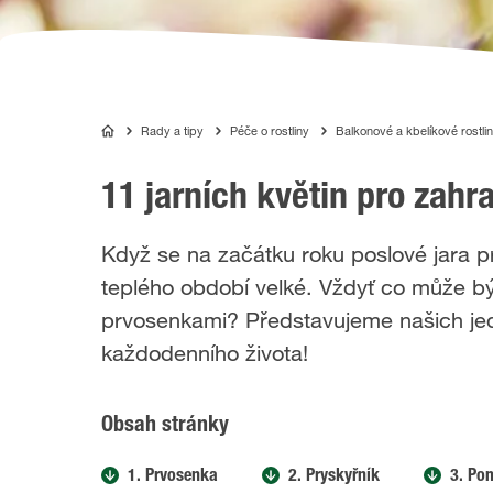
Rady a tipy
Péče o rostliny
Balkonové a kbelíkové rostli
COMPO
11 jarních květin pro zahr
Když se na začátku roku poslové jara p
teplého období velké. Vždyť co může být
prvosenkami? Představujeme našich jede
každodenního života!
Obsah stránky
1. Prvosenka
2. Pryskyřník
3. Po