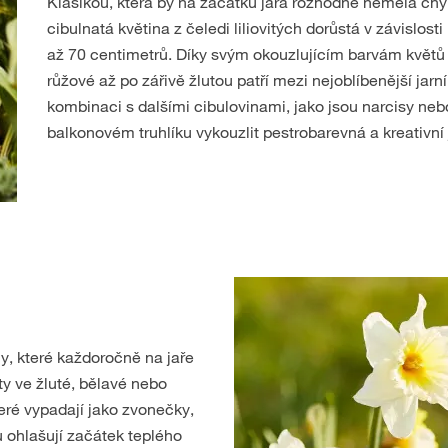
Klasikou, která by na začátku jara rozhodně neměla chybě
cibulnatá květina z čeledi liliovitých dorůstá v závislost
až 70 centimetrů. Díky svým okouzlujícím barvám květů
růžové až po zářivě žlutou patří mezi nejoblíbenější jarn
kombinaci s dalšími cibulovinami, jako jsou narcisy nebo
balkonovém truhlíku vykouzlit pestrobarevná a kreativní
ny, které každoročně na jaře
y ve žluté, bělavé nebo
eré vypadají jako zvonečky,
ru ohlašují začátek teplého