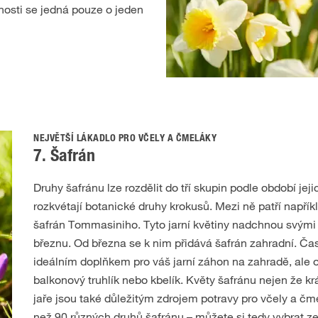
čnosti se jedná pouze o jeden
NEJVĚTŠÍ LÁKADLO PRO VČELY A ČMELÁKY
7. Šafrán
Druhy šafránu lze rozdělit do tří skupin podle období jejic
rozkvétají botanické druhy krokusů. Mezi ně patří napřík
šafrán Tommasiniho. Tyto jarní květiny nadchnou svými k
březnu. Od března se k nim přidává šafrán zahradní. Čas
ideálním doplňkem pro váš jarní záhon na zahradě, ale oz
balkonový truhlík nebo kbelík. Květy šafránu nejen že kr
jaře jsou také důležitým zdrojem potravy pro včely a čme
než 90 různých druhů šafránu – můžete si tedy vybrat ze