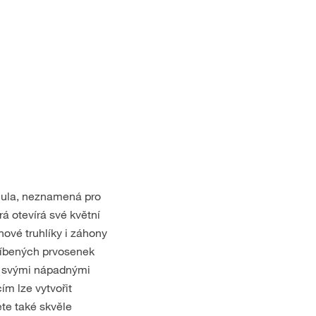
mula, neznamená pro
rá otevírá své květní
nové truhlíky i záhony
blíbených prvosenek
u svými nápadnými
ím lze vytvořit
te také skvěle