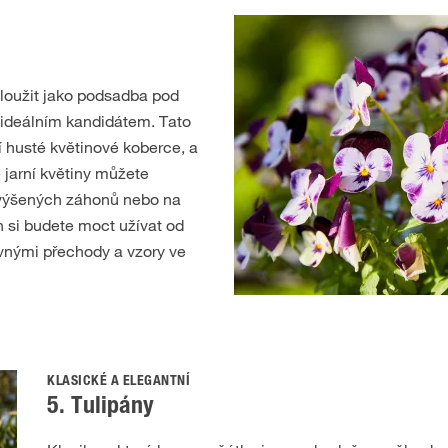
sloužit jako podsadba pod
á ideálním kandidátem. Tato
í husté květinové koberce, a
 jarní květiny můžete
yvýšených záhonů nebo na
h si budete moct užívat od
vnými přechody a vzory ve
KLASICKÉ A ELEGANTNÍ
5. Tulipány