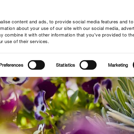
lise content and ads, to provide social media features and to
y a tipy
Témata
Kde koupit
Společnost
ormation about your use of our site with our social media, adver
y combine it with other information that you’ve provided to th
r use of their services.
Preferences
Statistics
Marketing