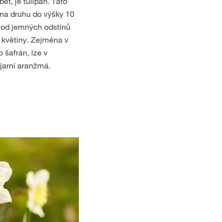
t, je tulipán. Tato
i na druhu do výšky 10
 od jemných odstínů
í květiny. Zejména v
 šafrán, lze v
 jarní aranžmá.