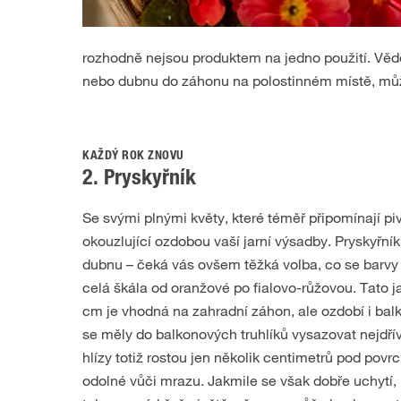
rozhodně nejsou produktem na jedno použití. Věděl
nebo dubnu do záhonu na polostinném místě, můž
KAŽDÝ ROK ZNOVU
2. Pryskyřník
Se svými plnými květy, které téměř připomínají pi
okouzlující ozdobou vaší jarní výsadby. Pryskyřník
dubnu – čeká vás ovšem těžká volba, co se barvy k
celá škála od oranžové po fialovo-růžovou. Tato j
cm je vhodná na zahradní záhon, ale ozdobí i balk
se měly do balkonových truhlíků vysazovat nejdří
hlízy totiž rostou jen několik centimetrů pod povrc
odolné vůči mrazu. Jakmile se však dobře uchytí, 