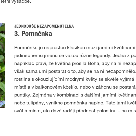
 letní výsadbě.
JEDNODUŠE NEZAPOMENUTELNÁ
3. Pomněnka
Pomněnka je naprostou klasikou mezi jarními květinami.
jedinečnému jménu se vážou různé legendy: Jedna z po
například praví, že květina prosila Boha, aby na ni ne
však sama umí postarat o to, aby se na ni nezapomnělo.
rostlina s okouzlujícími modrými květy se skvěle vyjímá
místě a v balkonovém kbelíku nebo v záhonu se postará
puntíky. Zejména v kombinaci s dalšími jarními květinam
nebo tulipány, vynikne pomněnka naplno. Tato jarní kvě
světlá místa, ale dává raději přednost polostínu – na mí