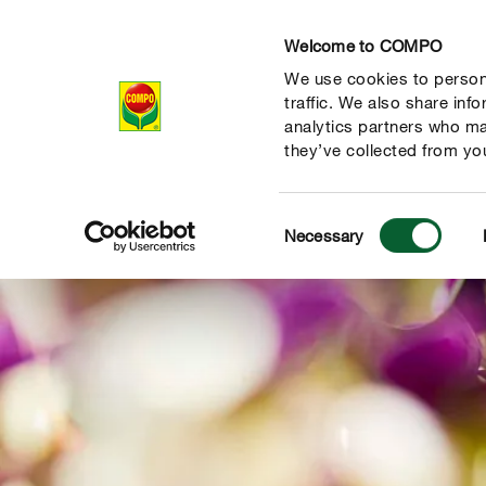
Welcome to COMPO
We use cookies to persona
Produkty
Rad
traffic. We also share inf
analytics partners who ma
they’ve collected from you
Consent
Necessary
Selection