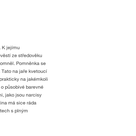
 K jejímu
věstí ze středověku
zapomněl. Pomněnka se
 Tato na jaře kvetoucí
 prakticky na jakémkoli
 o působivé barevné
i, jako jsou narcisy
tina má sice ráda
stech s plným