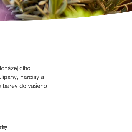
dcházejícího
lipány, narcisy a
ce barev do vašeho
cisy