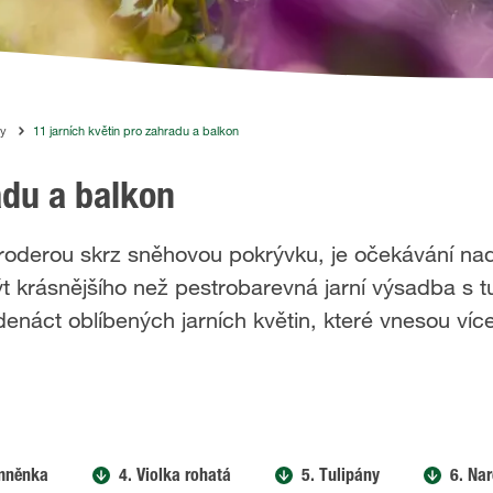
ny
11 jarních květin pro zahradu a balkon
adu a balkon
roderou skrz sněhovou pokrývku, je očekávání na
 krásnějšího než pestrobarevná jarní výsadba s tu
náct oblíbených jarních květin, které vnesou ví
mněnka
4. Violka rohatá
5. Tulipány
6. Nar