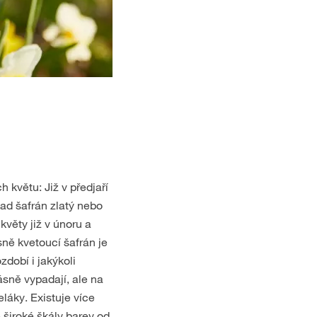
h květu: Již v předjaří
lad šafrán zlatý nebo
věty již v únoru a
ně kvetoucí šafrán je
dobí i jakýkoli
ásně vypadají, ale na
láky. Existuje více
 široké škály barev od