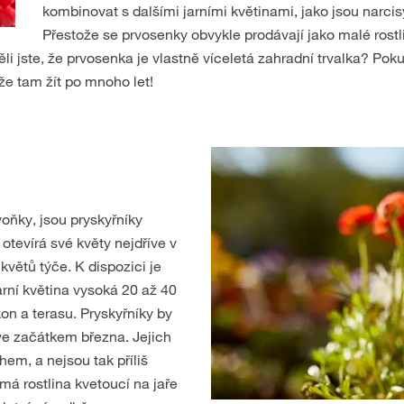
kombinovat s dalšími jarními květinami, jako jsou narcis
Přestože se prvosenky obvykle prodávají jako malé rostl
i jste, že prvosenka je vlastně víceletá zahradní trvalka? Poku
e tam žít po mnoho let!
voňky, jsou pryskyřníky
 otevírá své květy nejdříve v
větů týče. K dispozici je
arní květina vysoká 20 až 40
on a terasu. Pryskyřníky by
ve začátkem března. Jejich
hem, a nejsou tak příliš
má rostlina kvetoucí na jaře