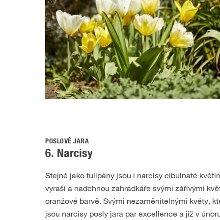
POSLOVÉ JARA
6. Narcisy
Stejně jako tulipány jsou i narcisy cibulnaté květi
vyraší a nadchnou zahrádkáře svými zářivými květ
oranžové barvě. Svými nezaměnitelnými květy, kt
jsou narcisy posly jara par excellence a již v úno