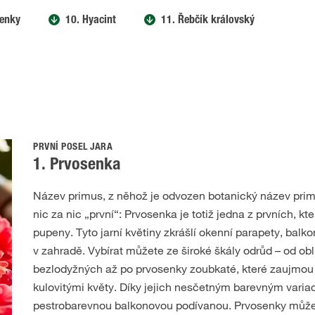
ženky
10. Hyacint
11. Řebčík královský
PRVNÍ POSEL JARA
1. Prvosenka
Název primus, z něhož je odvozen botanický název pri
nic za nic „první“: Prvosenka je totiž jedna z prvních, kte
pupeny. Tyto jarní květiny zkrášlí okenní parapety, balko
v zahradě. Vybírat můžete ze široké škály odrůd – od o
bezlodyžných až po prvosenky zoubkaté, které zaujmo
kulovitými květy. Díky jejich nesčetným barevným variac
pestrobarevnou balkonovou podívanou. Prvosenky může