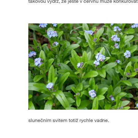
takovou výdrž, že ještě v červnu může konkurovat
slunečním svitem totiž rychle vadne.