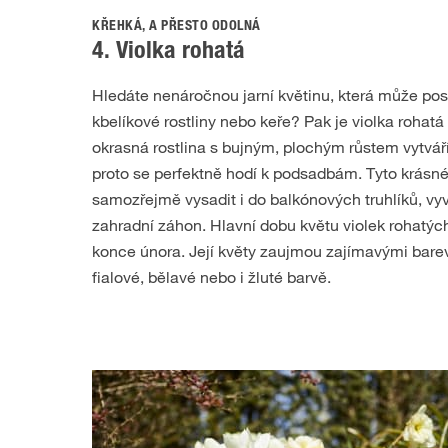
KŘEHKÁ, A PŘESTO ODOLNÁ
4. Violka rohatá
Hledáte nenáročnou jarní květinu, která může po
kbelíkové rostliny nebo keře? Pak je violka rohat
okrasná rostlina s bujným, plochým růstem vytvář
proto se perfektně hodí k podsadbám. Tyto krásné
samozřejmě vysadit i do balkónových truhlíků, v
zahradní záhon. Hlavní dobu květu violek rohatýc
konce února. Její květy zaujmou zajímavými bare
fialové, bělavé nebo i žluté barvě.