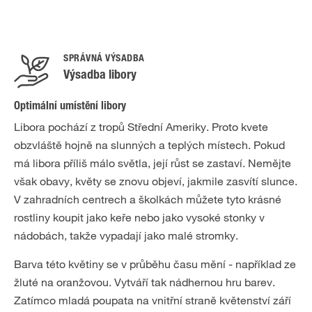
SPRÁVNÁ VÝSADBA
Výsadba libory
Optimální umístění libory
Libora pochází z tropů Střední Ameriky. Proto kvete
obzvláště hojně na slunných a teplých místech. Pokud
má libora příliš málo světla, její růst se zastaví. Nemějte
však obavy, květy se znovu objeví, jakmile zasvítí slunce.
V zahradních centrech a školkách můžete tyto krásné
rostliny koupit jako keře nebo jako vysoké stonky v
nádobách, takže vypadají jako malé stromky.
Barva této květiny se v průběhu času mění - například ze
žluté na oranžovou. Vytváří tak nádhernou hru barev.
Zatímco mladá poupata na vnitřní straně květenství září