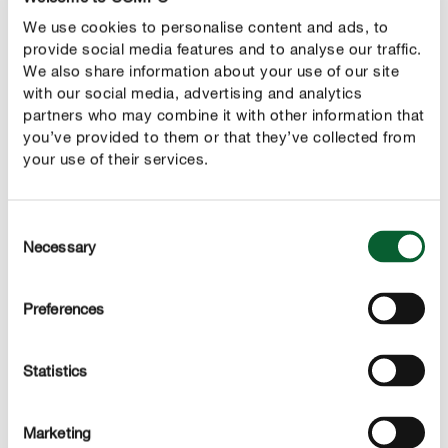
Řez je tedy naprosto nezbytný pro nádherný květní úbor.
We use cookies to personalise content and ads, to
V létě, v době kvetení, bude libora ráda, když jí budete
provide social media features and to analyse our traffic.
We also share information about your use of our site
pravidelně odstraňovat odkvetlé květy, aby mohla svou
with our social media, advertising and analytics
energii opět vložit do tvorby nových květů.
partners who may combine it with other information that
you’ve provided to them or that they’ve collected from
Odříznuté výhony v průběhu roku zdřevnatí a samy se
your use of their services.
dobře zacelí. Abyste stromek zbytečně nepoškodili, měli
byste přesto dbát na to, abyste používali co nejostřejší a
nejčistší nůžky.
Consent
Necessary
Selection
Jelikož je lantana jedovatá, měli byste uříznuté větve po
odříznutí zlikvidovat mimo dosah dětí. Alergici a lidé s
Preferences
citlivou pokožkou by zároveň měli nosit rukavice, protože
listy mají drsné chloupky.
Statistics
Přezimování libory - bezmrazé zimoviště pro exotickou květinu
Libora není mrazuvzdorná. Proto by měla být v
Marketing
chladných měsících uchovávána v bezmrazých zimních