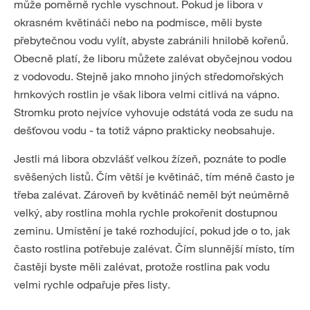
může poměrně rychle vyschnout. Pokud je libora v
okrasném květináči nebo na podmisce, měli byste
přebytečnou vodu vylít, abyste zabránili hnilobě kořenů.
Obecně platí, že liboru můžete zalévat obyčejnou vodou
z vodovodu. Stejně jako mnoho jiných středomořských
hrnkových rostlin je však libora velmi citlivá na vápno.
Stromku proto nejvíce vyhovuje odstátá voda ze sudu na
dešťovou vodu - ta totiž vápno prakticky neobsahuje.
Jestli má libora obzvlášť velkou žízeň, poznáte to podle
svěšených listů. Čím větší je květináč, tím méně často je
třeba zalévat. Zároveň by květináč neměl být neúměrně
velký, aby rostlina mohla rychle prokořenit dostupnou
zeminu. Umístění je také rozhodující, pokud jde o to, jak
často rostlina potřebuje zalévat. Čím slunnější místo, tím
častěji byste měli zalévat, protože rostlina pak vodu
velmi rychle odpařuje přes listy.