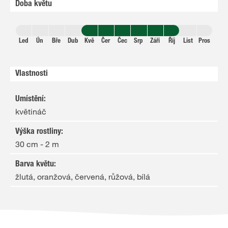
Doba květu
Led
Ún
Bře
Dub
Kvě
Čer
Čec
Srp
Září
Říj
List
Pros
Vlastnosti
Umístění
:
květináč
Výška rostliny
:
30 cm - 2 m
Barva květu
:
žlutá, oranžová, červená, růžová, bílá