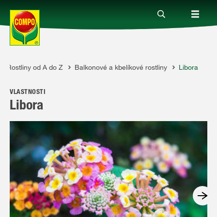
Rostliny od A do Z
Balkonové a kbelíkové rostliny
Libora
Produkty
VLASTNOSTI
Rady a tipy
Libora
Témata
Kde koupit
Společnost