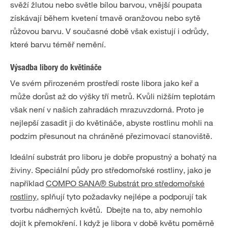
svěží žlutou nebo světle bílou barvou, vnější poupata
získávají během kvetení tmavě oranžovou nebo sytě
růžovou barvu. V současné době však existují i odrůdy,
které barvu téměř nemění.
Výsadba libory do květináče
Ve svém přirozeném prostředí roste libora jako keř a
může dorůst až do výšky tří metrů. Kvůli nižším teplotám
však není v našich zahradách mrazuvzdorná. Proto je
nejlepší zasadit ji do květináče, abyste rostlinu mohli na
podzim přesunout na chráněné přezimovací stanoviště.
Ideální substrát pro liboru je dobře propustný a bohatý na
živiny. Speciální půdy pro středomořské rostliny, jako je
například
COMPO SANA® Substrát pro středomořské
rostliny
, splňují tyto požadavky nejlépe a podporují tak
tvorbu nádherných květů. Dbejte na to, aby nemohlo
dojít k přemokření. I když je libora v době květu poměrně