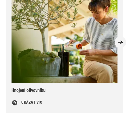
Hnojení olivovníku
Pře
UKÁZAT VÍC