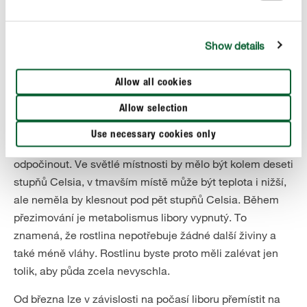
prostorách. Místo by mělo být také co nejsvětlejší. Liboru
však můžete přezimovat i na poněkud tmavším místě. To
Show details
však může způsobit, že se rostlině vytvoří malé, světle
zbarvené listy. Když se na jaře opět dostane ven, tyto
jemné listy opadají. Nemusíte se však obávat: liboře poté
Allow all cookies
vyrostou nové, tmavě zelené listy.
Allow selection
Je důležité zajistit, aby v přezimovacím umístění
Use necessary cookies only
nedocházelo k teplotním výkyvům, aby si libora mohla
odpočinout. Ve světlé místnosti by mělo být kolem deseti
stupňů Celsia, v tmavším místě může být teplota i nižší,
ale neměla by klesnout pod pět stupňů Celsia. Během
přezimování je metabolismus libory vypnutý. To
znamená, že rostlina nepotřebuje žádné další živiny a
také méně vláhy. Rostlinu byste proto měli zalévat jen
tolik, aby půda zcela nevyschla.
Od března lze v závislosti na počasí liboru přemístit na