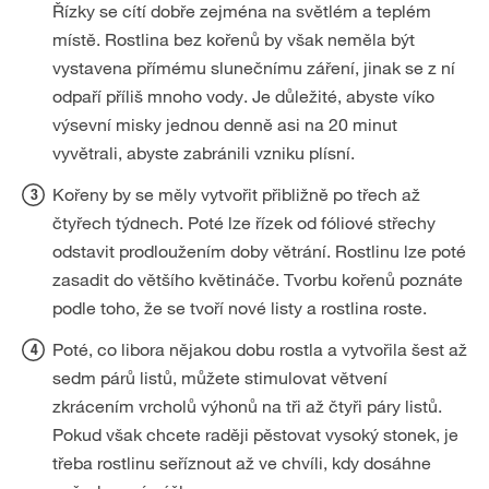
Řízky se cítí dobře zejména na světlém a teplém
místě. Rostlina bez kořenů by však neměla být
vystavena přímému slunečnímu záření, jinak se z ní
odpaří příliš mnoho vody. Je důležité, abyste víko
výsevní misky jednou denně asi na 20 minut
vyvětrali, abyste zabránili vzniku plísní.
Kořeny by se měly vytvořit přibližně po třech až
čtyřech týdnech. Poté lze řízek od fóliové střechy
odstavit prodloužením doby větrání. Rostlinu lze poté
zasadit do většího květináče. Tvorbu kořenů poznáte
podle toho, že se tvoří nové listy a rostlina roste.
Poté, co libora nějakou dobu rostla a vytvořila šest až
sedm párů listů, můžete stimulovat větvení
zkrácením vrcholů výhonů na tři až čtyři páry listů.
Pokud však chcete raději pěstovat vysoký stonek, je
třeba rostlinu seříznout až ve chvíli, kdy dosáhne