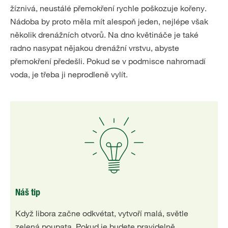
žíznivá, neustálé přemokření rychle poškozuje kořeny.
Nádoba by proto měla mít alespoň jeden, nejlépe však
několik drenážních otvorů. Na dno květináče je také
radno nasypat nějakou drenážní vrstvu, abyste
přemokření předešli. Pokud se v podmisce nahromadí
voda, je třeba ji neprodleně vylít.
Náš tip
Když libora začne odkvétat, vytvoří malá, světle
zelená poupata. Pokud je budete pravidelně