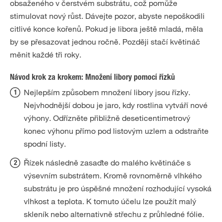
obsaženého v čerstvém substrátu, což pomůže
stimulovat nový růst. Dávejte pozor, abyste nepoškodili
citlivé konce kořenů. Pokud je libora ještě mladá, měla
by se přesazovat jednou ročně. Později stačí květináč
měnit každé tři roky.
Návod krok za krokem: Množení libory pomocí řízků
Nejlepším způsobem množení libory jsou řízky.
Nejvhodnější dobou je jaro, kdy rostlina vytváří nové
výhony. Odřízněte přibližně deseticentimetrový
konec výhonu přímo pod listovým uzlem a odstraňte
spodní listy.
Řízek následně zasaďte do malého květináče s
výsevním substrátem. Kromě rovnoměrně vlhkého
substrátu je pro úspěšné množení rozhodující vysoká
vlhkost a teplota. K tomuto účelu lze použít malý
skleník nebo alternativně střechu z průhledné fólie.