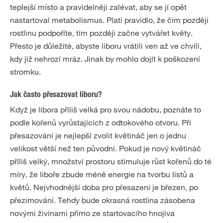
teplejší místo a pravidelněji zalévat, aby se jí opět
nastartoval metabolismus. Platí pravidlo, že čím později
rostlinu podpoříte, tím později začne vytvářet květy.
Přesto je důležité, abyste liboru vrátili ven až ve chvíli,
kdy již nehrozí mráz. Jinak by mohlo dojít k poškození
stromku.
Jak často přesazovat liboru?
Když je libora příliš velká pro svou nádobu, poznáte to
podle kořenů vyrůstajících z odtokového otvoru. Při
přesazování je nejlepší zvolit květináč jen o jednu
velikost větší než ten původní. Pokud je nový květináč
příliš velký, množství prostoru stimuluje růst kořenů do té
míry, že liboře zbude méně energie na tvorbu listů a
květů. Nejvhodnější doba pro přesazení je březen, po
přezimování. Tehdy bude okrasná rostlina zásobena
novými živinami přímo ze startovacího hnojiva