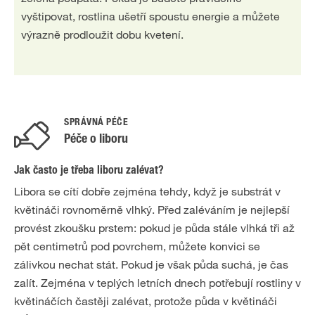
vyštipovat, rostlina ušetří spoustu energie a můžete
výrazně prodloužit dobu kvetení.
SPRÁVNÁ PÉČE
Péče o liboru
Jak často je třeba liboru zalévat?
Libora se cítí dobře zejména tehdy, když je substrát v
květináči rovnoměrně vlhký. Před zaléváním je nejlepší
provést zkoušku prstem: pokud je půda stále vlhká tři až
pět centimetrů pod povrchem, můžete konvici se
zálivkou nechat stát. Pokud je však půda suchá, je čas
zalít. Zejména v teplých letních dnech potřebují rostliny v
květináčích častěji zalévat, protože půda v květináči