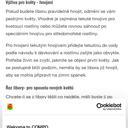
Výživa pro květy - hnojení
Pokud budete liboru pravidelně hnojit, odmění se vám
pestrými květy. Vhodné je zejména tekuté hnojivo pro
kvetoucí rostliny nebo můžete rovnou sáhnout po
speciálním hnojivu pro středomořské rostliny.
Pro hnojení tekutým hnojivem přidejte tekutinu do vody
podle návodu k dávkování a rostlinu zalijte jako obvykle.
Potřeba živin se zvýší, jakmile se objeví první květy. Jak
se postupně blíží podzim, neměla by se libora již hnojit,
aby se mohla připravit na zimní spánek.
Řez libory- pro spoustu nových květů
Chcete-li se z libory těšit co nejdéle, měli byste ji po
přezimování prořezat. V období od března až nejpozději v
květnu zkraťte výhony na délku 10 až 15 cm. Je to
důležité proto, aby se mohly vyvinout mladé kvetoucí
výhony. Starší výhony budou v létě opět jen řídce kvést.
Welcome to COMPO