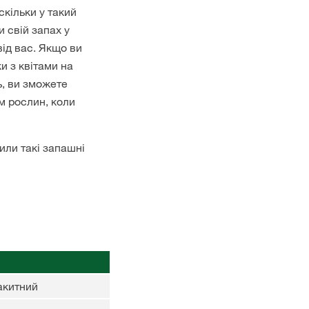
скільки у такий
и свій запах у
від вас. Якщо ви
и з квітами на
ь, ви зможете
 рослин, коли
или такі запашні
акитний