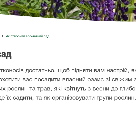
Як створити ароматний сад
сад
коносів достатньо, щоб підняти вам настрій, я
хотити вас посадити власний оазис зі свіжим 
х рослин та трав, які квітнуть з весни до глибо
де їх садити, та як організовувати групи росли