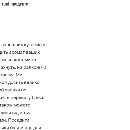
 такі продукти
 запашних куточків у
дить аромат ваших
джена квітами та
ахнуть, на балконі чи
атишку. Ми
ся досить великої
об запахи не
аєте перевагу більш
 також можете
лини від вітру
ми. Посадити
шики біля місць для