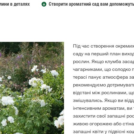
лини в деталях
Створити ароматний сад вам допоможуть
Під час створення окремих
саду на перший план вихо
рослин. Якщо клумба заса
чагарниками, що солодко п
терасі панує атмосфера з
рекомендуємо дотримувати
відстані між рослинами, щ
змішувались. Якщо ви відд
інтенсивним ароматам, ви
захистити свої запашні рос
живою огорожею або стіна
запашні квіти у підвісні ко