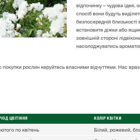
відпочинку – чудова ідея, о
спосіб вони будуть виділят
безпосередній близькості 
встановите діжки або ящик
зовнішній стороні підвікон
насолоджуватись ароматом
ас покупки рослин керуйтесь власними відчуттями. Нас враз
РІОД ЦВІТІННЯ
КОЛІР КВІТКИ
лютого по квітень
Білий, рожевий, бл