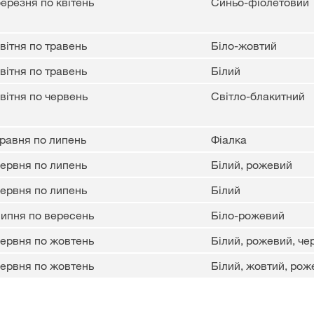
березня по квітень
Синьо-фіолетовий
квітня по травень
Біло-жовтий
квітня по травень
Білий
квітня по червень
Світло-блакитний
травня по липень
Фіалка
червня по липень
Білий, рожевий
червня по липень
Білий
липня по вересень
Біло-рожевий
червня по жовтень
Білий, рожевий, че
червня по жовтень
Білий, жовтий, рож