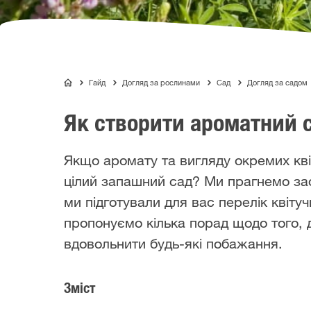
Гайд
Догляд за рослинами
Сад
Догляд за садом
COMPO
Як створити ароматний 
Якщо аромату та вигляду окремих квіт
цілий запашний сад? Ми прагнемо зао
ми підготували для вас перелік квітучи
пропонуємо кілька порад щодо того, 
вдовольнити будь-які побажання.
Зміст