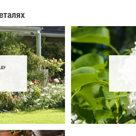
еталях
АДУ