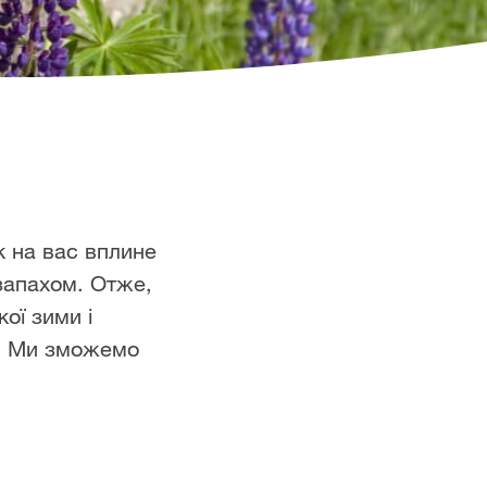
к на вас вплине
запахом. Отже,
кої зими і
н. Ми зможемо