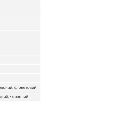
рвоний, фіолетовий
евий, червоний