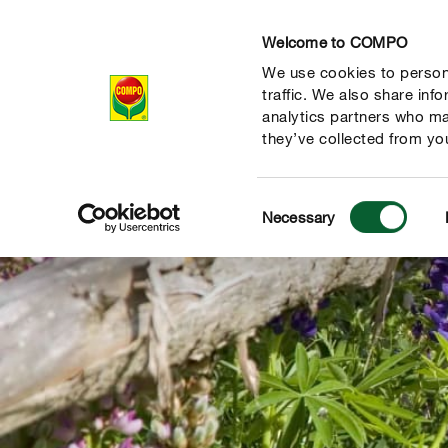
Welcome to COMPO
We use cookies to persona
Продукти
traffic. We also share inf
analytics partners who ma
they’ve collected from you
Consent
Necessary
Selection