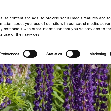
lise content and ads, to provide social media features and to
Гайд
Компанія
Зв'язок
ormation about your use of our site with our social media, adver
y combine it with other information that you’ve provided to th
r use of their services.
Preferences
Statistics
Marketing