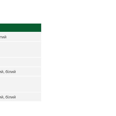
тий
й, білий
й, білий