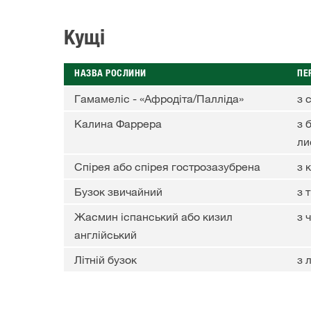
Кущі
НАЗВА РОСЛИНИ
ПЕ
Гамамеліс - «Афродіта/Палліда»
з 
Калина Фаррера
з 
ли
Спірея або спірея гострозазубрена
з 
Бузок звичайний
з 
Жасмин іспанський або кизил
з 
англійський
Літній бузок
з 