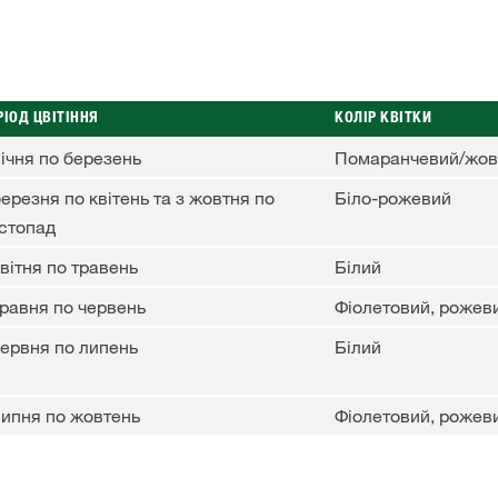
РІОД ЦВІТІННЯ
КОЛІР КВІТКИ
січня по березень
Помаранчевий/жов
березня по квітень та з жовтня по
Біло-рожевий
стопад
квітня по травень
Білий
травня по червень
Фіолетовий, рожеви
червня по липень
Білий
липня по жовтень
Фіолетовий, рожеви