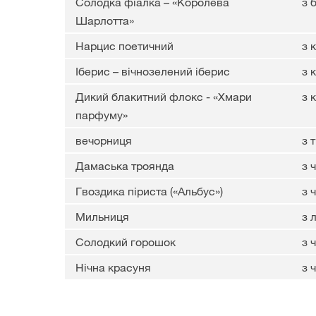
Солодка фіалка – «Королева
з 
Шарлотта»
Нарцис поетичний
з 
Іберис – вічнозелений іберис
з 
Дикий блакитний флокс - «Хмари
з 
парфуму»
вечорниця
з 
Дамаська троянда
з 
Гвоздика піриста («Альбус»)
з 
Мильниця
з 
Солодкий горошок
з 
Нічна красуня
з 