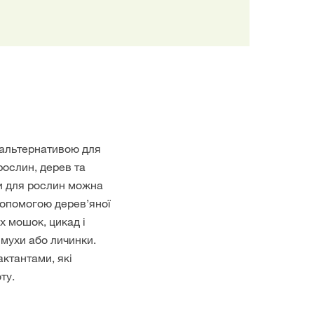
 альтернативою для
рослин, дерев та
ки для рослин можна
допомогою дерев’яної
х мошок, цикад і
 мухи або личинки.
актантами, які
ту.