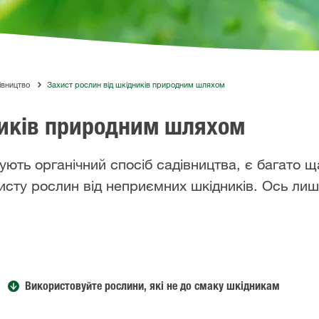
івництво
Захист рослин від шкідників природним шляхом
ників природним шляхом
мують органічний спосіб садівництва, є багато щ
исту рослин від неприємних шкідників. Ось ли
Використовуйте рослини, які не до смаку шкідникам