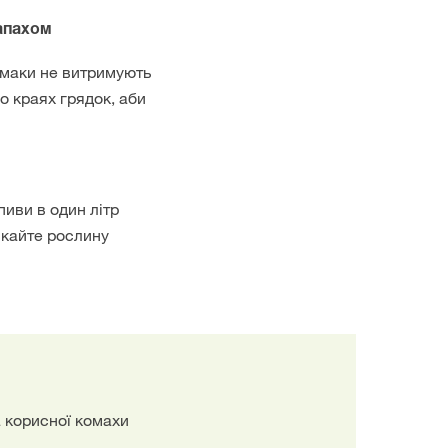
запахом
имаки не витримують
о краях грядок, аби
пиви в один літр
искайте рослину
а корисної комахи