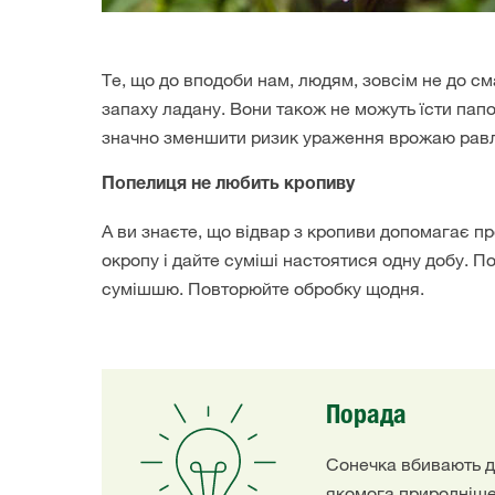
Те, що до вподоби нам, людям, зовсім не до 
запаху ладану. Вони також не можуть їсти папор
значно зменшити ризик ураження врожаю рав
Попелиця не любить кропиву
А ви знаєте, що відвар з кропиви допомагає пр
окропу і дайте суміші настоятися одну добу. По
сумішшю. Повторюйте обробку щодня.
Порада
Сонечка вбивають до
якомога природніш