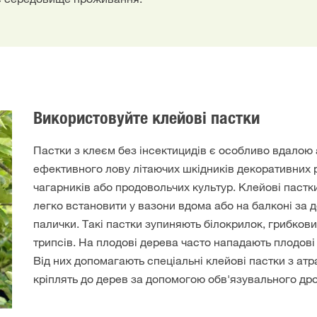
Використовуйте клейові пастки
Пастки з клеєм без інсектицидів є особливо вдалою
ефективного лову літаючих шкідників декоративних 
чагарників або продовольчих культур. Клейові паст
легко встановити у вазони вдома або на балконі за 
палички. Такі пастки зупиняють білокрилок, грибкови
трипсів. На плодові дерева часто нападають плодові
Від них допомагають спеціальні клейові пастки з атр
кріплять до дерев за допомогою обв'язувального дро