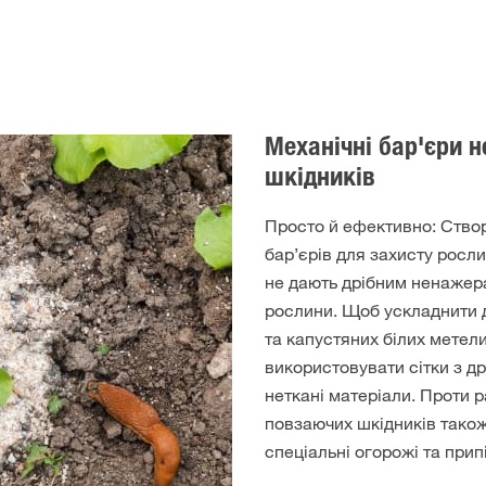
Механічні бар'єри 
шкідників
Просто й ефективно: Ство
бар’єрів для захисту росли
не дають дрібним ненажер
рослини. Щоб ускладнити 
та капустяних білих метел
використовувати сітки з др
неткані матеріали. Проти р
повзаючих шкідників тако
спеціальні огорожі та прип