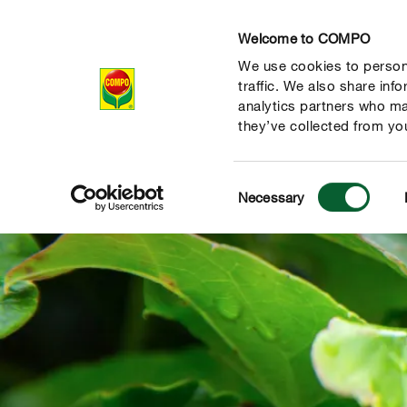
Welcome to COMPO
We use cookies to persona
Продукти
traffic. We also share inf
analytics partners who ma
they’ve collected from you
Consent
Necessary
Selection