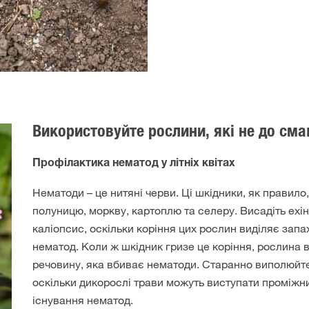
Використовуйте рослини, які не до см
Профілактика нематод у літніх квітах
Нематоди – це нитяні черви. Ці шкідники, як правило
полуницю, моркву, картоплю та селеру. Висадіть ехі
каліопсис, оскільки коріння цих рослин виділяє зап
нематод. Коли ж шкідник гризе це коріння, рослина 
речовину, яка вбиває нематоди. Старанно виполюйте 
оскільки дикорослі трави можуть виступати проміж
існування нематод.