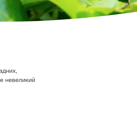
адних,
ше невеликий