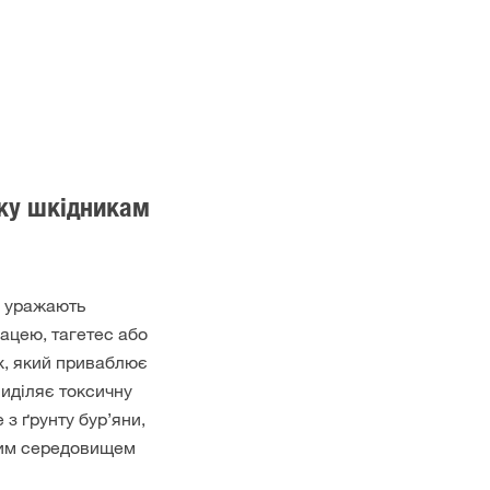
аку шкідникам
, уражають
нацею, тагетес або
ах, який приваблює
виділяє токсичну
з ґрунту бур’яни,
ним середовищем