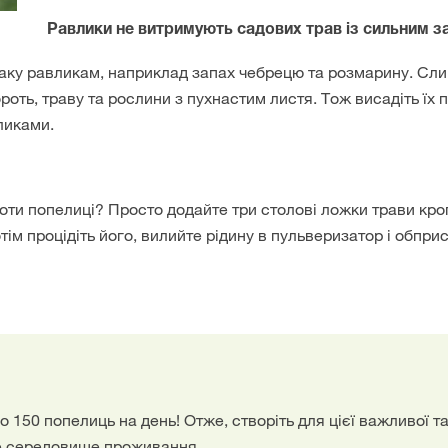
Равлики не витримують садових трав із сильним 
смаку равликам, наприклад запах чебрецю та розмарину. Сл
оть, траву та рослини з пухнастим листя. Тож висадіть їх п
ликами.
оти попелиці? Просто додайте три столові ложки трави кро
тім процідіть його, вилийте рідину в пульверизатор і обпр
 150 попелиць на день! Отже, створіть для цієї важливої т
е середовище проживання.