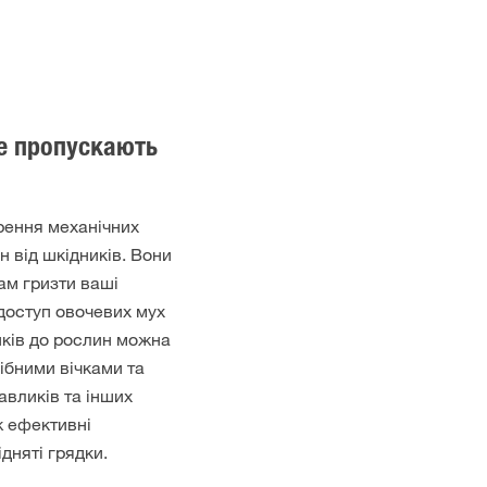
не пропускають
рення механічних
н від шкідників. Вони
ам гризти ваші
доступ овочевих мух
иків до рослин можна
ібними вічками та
авликів та інших
ж ефективні
ідняті грядки.