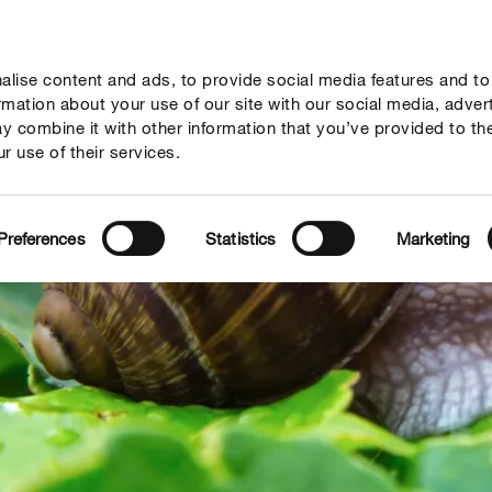
lise content and ads, to provide social media features and to
Гайд
Компанія
Зв'язок
ormation about your use of our site with our social media, adver
y combine it with other information that you’ve provided to th
r use of their services.
Preferences
Statistics
Marketing