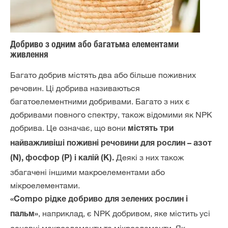
Добриво з одним або багатьма елементами
живлення
Багато добрив містять два або більше поживних
речовин. Ці добрива називаються
багатоелементними добривами. Багато з них є
добривами повного спектру, також відомими як NPK
добрива. Це означає, що вони
містять три
найважливіші поживні речовини для рослин – азот
Деякі з них також
(N), фосфор (P) і калій (K).
збагачені іншими макроелементами або
мікроелементами.
«Compo рідке добриво для зелених рослин і
, наприклад, є NPK добривом, яке містить усі
пальм»