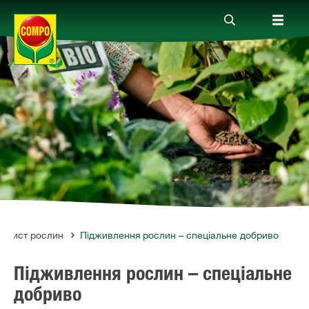
Продукти
Гайд
Компанія
Зв'язок
захист рослин
Підживлення рослин – спеціальне добриво
Підживлення рослин – спеціальне
добриво