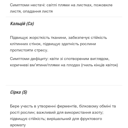
Симптоми нестачі: світлі плями на листках, пожовкле
листя, опадання листя
Кальцій (Ca)
Підвищує жорсткість тканини, забезпечує стійкість
клітинних стінок, підвищує здатність рослини
протистояти стресу.
Симптоми дефіциту: квіти зі спотвореним виглядом,
коричневі вм’ятини/плями на плодах (гниль кінців квіток)
Сірка (S)
Бере участь в утворенні ферментів, білковому обміні та
рості рослин; важливий для використання азоту;
підвищує стійкість; вирішальний для фруктового
аромату