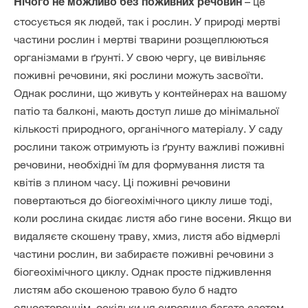
– це
Нічого не можливо без поживних речовин
стосується як людей, так і рослин. У природі мертві
частини рослин і мертві тварини розщеплюються
організмами в ґрунті. У свою чергу, це вивільняє
поживні речовини, які рослини можуть засвоїти.
Однак рослини, що живуть у контейнерах на вашому
патіо та балконі, мають доступ лише до мінімальної
кількості природного, органічного матеріалу. У саду
рослини також отримують із ґрунту важливі поживні
речовини, необхідні їм для формування листя та
квітів з плином часу. Ці поживні речовини
повертаються до біогеохімічного циклу лише тоді,
коли рослина скидає листя або гине восени. Якщо ви
видаляєте скошену траву, хмиз, листя або відмерлі
частини рослин, ви забираєте поживні речовини з
біогеохімічного циклу. Однак просте підживлення
листям або скошеною травою було б надто
одностороннім, оскільки ця сировина багата азотом,