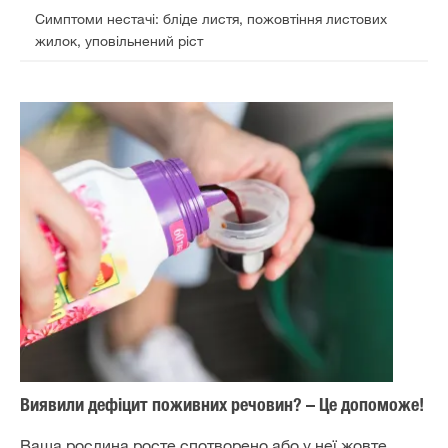
Симптоми нестачі: бліде листя, пожовтіння листових
жилок, уповільнений ріст
Виявили дефіцит поживних речовин? – Це допоможе!
Ваша рослина росте спотворено або у неї жовте