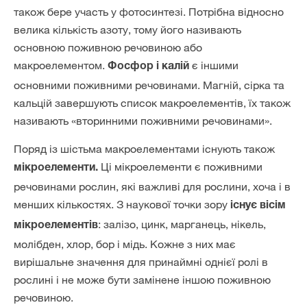
також бере участь у фотосинтезі. Потрібна відносно
велика кількість азоту, тому його називають
основною поживною речовиною або
макроелементом.
є іншими
Фосфор і калій
основними поживними речовинами. Магній, сірка та
кальцій завершують список макроелементів, їх також
називають «вторинними поживними речовинами».
Поряд із шістьма макроелементами існують також
Ці мікроелементи є поживними
мікроелементи.
речовинами рослин, які важливі для рослини, хоча і в
менших кількостях. З наукової точки зору
існує вісім
: залізо, цинк, марганець, нікель,
мікроелементів
молібден, хлор, бор і мідь. Кожне з них має
вирішальне значення для принаймні однієї ролі в
рослині і не може бути замінене іншою поживною
речовиною.