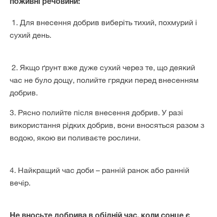
поживні речовини:
1. Для внесення добрив виберіть тихий, похмурий і
сухий день.
2. Якщо ґрунт вже дуже сухий через те, що деякий
час не було дощу, полийте грядки перед внесенням
добрив.
3. Рясно полийте після внесення добрив. У разі
використання рідких добрив, вони вносяться разом з
водою, якою ви поливаєте рослини.
4. Найкращий час доби – ранній ранок або ранній
вечір.
Не вносьте добрива в обідній час, коли сонце є