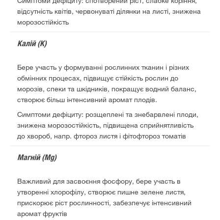
Симптоми дефіциту: спотворений ріст, слабке коріння,
відсутність квітів, червонуваті ділянки на листі, знижена
морозостійкість
Калій (K)
Бере участь у формуванні рослинних тканин і різних
обмінних процесах, підвищує стійкість рослин до
морозів, спеки та шкідників, покращує водний баланс,
створює більш інтенсивний аромат плодів.
Симптоми дефіциту: розщеплені та знебарвлені плоди,
знижена морозостійкість, підвищена сприйнятливість
до хвороб, напр. фтороз листя і фітофтороз томатів
Магній (Mg)
Важливий для засвоєння фосфору, бере участь в
утворенні хлорофілу, створює пишне зелене листя,
прискорює ріст рослинності, забезпечує інтенсивний
аромат фруктів