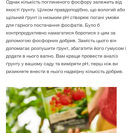
Однак кількість поглиненого фосфору залежить від
якості ґрунту. Цілком правдоподібно, що вологий або
щільний ґрунт із низьким рН створює погані умови
для гарного постачання фосфатів. Було б
контрпродуктивно намагатися боротися з цим за
допомогою фосфорних добрив. Замість цього він
допомагає розпушити ґрунт, збагатити його гумусом і
додати в нього вапно. Вам краще провести аналіз
ґрунту у вашому саду та виміряти рН, перш ніж ви
ризикнете внести в нього надмірну кількість добрив.