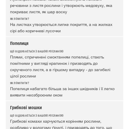
речовини з листя рослини і утворюють медовуху, яка
покриває листя, як шар воску
На листках утворюється липке покриття, а на жилках
сірі або коричневі лусочки
Попелиця
Плями, спричинені смоктанням попелиці, стають
помітними у вигляді крапинок і призводять до
скрученого листя, а в гіршому випадку - до загибелі
цілої рослини
Попелиця набагато більша за інших шкідників і її легко
виявити неозброєним оком
Грибкові мошки
Грибкові комахи харчуються корінням рослини,
особливо у вологому ґрунті, і призводять до того, що