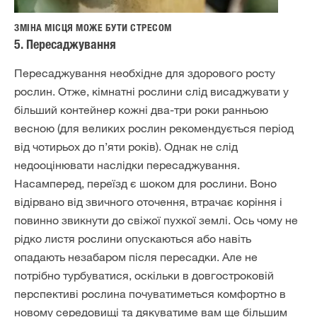
ЗМІНА МІСЦЯ МОЖЕ БУТИ СТРЕСОМ
5. Пересаджування
Пересаджування необхідне для здорового росту
рослин. Отже, кімнатні рослини слід висаджувати у
більший контейнер кожні два-три роки ранньою
весною (для великих рослин рекомендується період
від чотирьох до п’яти років). Однак не слід
недооцінювати наслідки пересаджування.
Насамперед, переїзд є шоком для рослини. Воно
відірвано від звичного оточення, втрачає коріння і
повинно звикнути до свіжої пухкої землі. Ось чому не
рідко листя рослини опускаються або навіть
опадають незабаром після пересадки. Але не
потрібно турбуватися, оскільки в довгостроковій
перспективі рослина почуватиметься комфортно в
новому середовищі та дякуватиме вам ще більшим