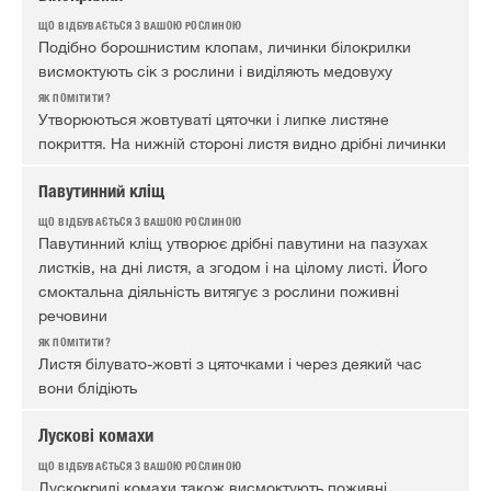
Подібно борошнистим клопам, личинки білокрилки
висмоктують сік з рослини і виділяють медовуху
Утворюються жовтуваті цяточки і липке листяне
покриття. На нижній стороні листя видно дрібні личинки
Павутинний кліщ
Павутинний кліщ утворює дрібні павутини на пазухах
листків, на дні листя, а згодом і на цілому листі. Його
смоктальна діяльність витягує з рослини поживні
речовини
Листя білувато-жовті з цяточками і через деякий час
вони блідіють
Лускові комахи
Лускокрилі комахи також висмоктують поживні