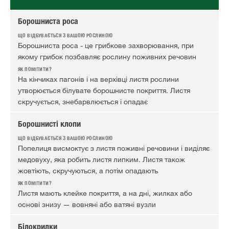
Борошниста роса
Борошниста роса - це грибкове захворювання, при
якому грибок позбавляє рослину поживних речовин
На кінчиках пагонів і на верхівці листя рослини
утворюється білувате борошнисте покриття. Листя
скручується, знебарвлюється і опадає
Борошнисті клопи
Попелиця висмоктує з листя поживні речовини і виділяє
медовуху, яка робить листя липким. Листя також
жовтіють, скручуються, а потім опадають
Листя мають клейке покриття, а на дні, жилках або
основі знизу — вовняні або ватяні вузли
Білокрилки