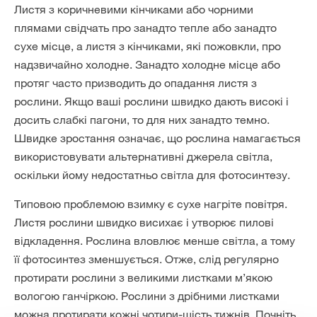
Листя з коричневими кінчиками або чорними
плямами свідчать про занадто тепле або занадто
сухе місце, а листя з кінчиками, які пожовкли, про
надзвичайно холодне. Занадто холодне місце або
протяг часто призводить до опадання листя з
рослини. Якщо ваші рослини швидко дають високі і
досить слабкі пагони, то для них занадто темно.
Швидке зростання означає, що рослина намагається
використовувати альтернативні джерела світла,
оскільки йому недостатньо світла для фотосинтезу.
Типовою проблемою взимку є сухе нагріте повітря.
Листя рослини швидко висихає і утворює пилові
відкладення. Рослина вловлює менше світла, а тому
її фотосинтез зменшується. Отже, слід регулярно
протирати рослини з великими листками м’якою
вологою ганчіркою. Рослини з дрібними листками
можна протирати кожні чотири-шість тижнів. Почніть