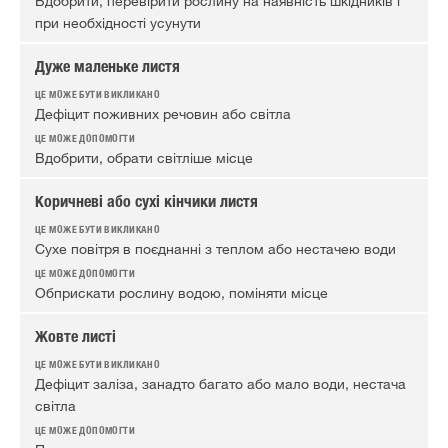
Вдобрити, перевірити рослину на наявність шкідників і
при необхідності усунути
Дуже маленьке листя
Дефіцит поживних речовин або світла
Вдобрити, обрати світліше місце
Коричневі або сухі кінчики листя
Сухе повітря в поєднанні з теплом або нестачею води
Обприскати рослину водою, поміняти місце
Жовте листі
Дефіцит заліза, занадто багато або мало води, нестача
світла