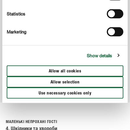
Statistics
Добрива та догляд за рослинами
Marketing
COMPO Рідке добриво для зелених рослин і
пальм
Ідеальне поєднання поживних речовин для
Show details
всіх зелених рослин, пальм та папоротей у
Allow all cookies
кімнаті, на балконі та терасі
Allow selection
ДО ТОВАРУ
Use necessary cookies only
МАЛЕНЬКІ НЕПРОХАНІ ГОСТІ
4. Шкідники та хвороби