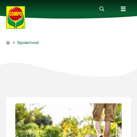
Společnost
Produkty
COMPO
Rady a tipy
Témata
Kde koupit
Společnost