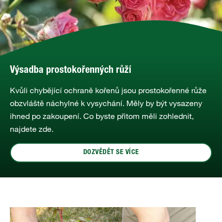
Výsadba prostokořenných růží
Kvůli chybějící ochraně kořenů jsou prostokořenné růže
obzvláště náchylné k vysychání. Měly by být vysazeny
ihned po zakoupení. Co byste přitom měli zohlednit,
najdete zde.
DOZVĚDĚT SE VÍCE