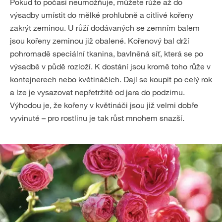
Pokud to počasí neumožňuje, můžete růže až do
výsadby umístit do mělké prohlubně a citlivé kořeny
zakrýt zeminou. U růží dodávaných se zemním balem
jsou kořeny zeminou již obalené. Kořenový bal drží
pohromadě speciální tkanina, bavlněná síť, která se po
výsadbě v půdě rozloží. K dostání jsou kromě toho růže v
kontejnerech nebo květináčích. Dají se koupit po celý rok
a lze je vysazovat nepřetržitě od jara do podzimu.
Výhodou je, že kořeny v květináči jsou již velmi dobře
vyvinuté – pro rostlinu je tak růst mnohem snazší.