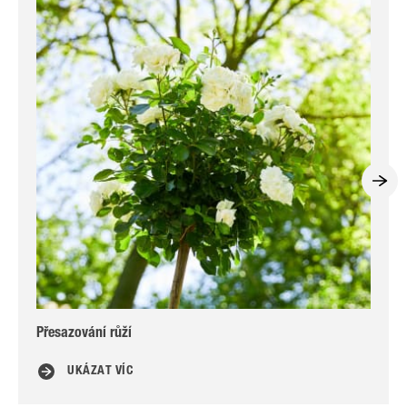
Přesazování růží
Hno
UKÁZAT VÍC