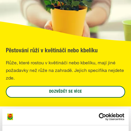
Pěstování růží v květináči nebo kbelíku
Růže, které rostou v květináči nebo kbelíku, mají jiné
požadavky než růže na zahradě. Jejich specifika nejdete
zde.
DOZVĚDĚT SE VÍCE
Přezimování růží v květináči nebo kbelíku