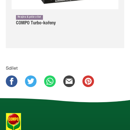
Hnojiva & péče o list
COMPO Turbo-kořeny
Sdílet