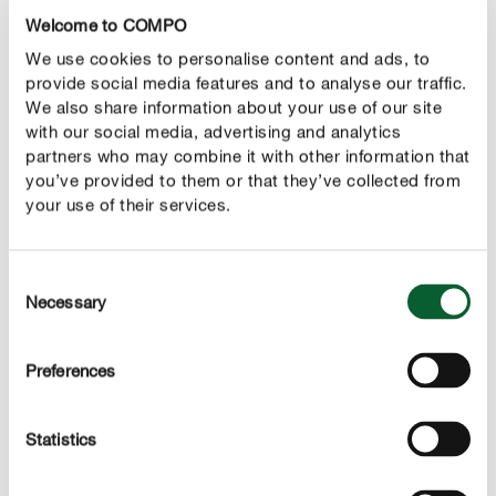
Welcome to COMPO
Kořenový bal růže nesmí v zimě zmrznout. Růže v
kbelících musí být proto před chladem odpovídajícím
We use cookies to personalise content and ads, to
provide social media features and to analyse our traffic.
způsobem chráněny, například listím, dřevěnou vlnou
We also share information about your use of our site
nebo nopovou fólií. Případně může rostlina přezimovat
with our social media, advertising and analytics
na chladném místě, kde ovšem teploty neklesají pod bod
partners who may combine it with other information that
mrazu. Růže na kmínku snášejí nízké teploty lépe a
you’ve provided to them or that they’ve collected from
mohou bez obav zůstat venku; kmen a koruna by však
your use of their services.
měly být chráněny netkanou textilií nebo jutovými pytli.
Consent
Necessary
Selection
Preferences
Statistics