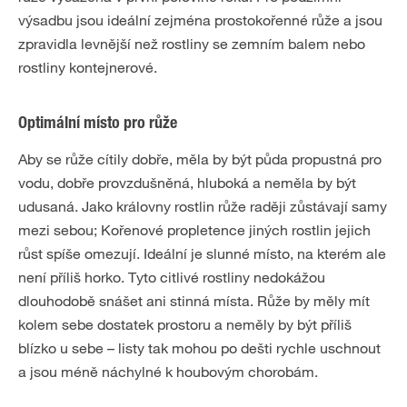
výsadbu jsou ideální zejména prostokořenné růže a jsou
zpravidla levnější než rostliny se zemním balem nebo
rostliny kontejnerové.
Optimální místo pro růže
Aby se růže cítily dobře, měla by být půda propustná pro
vodu, dobře provzdušněná, hluboká a neměla by být
udusaná. Jako královny rostlin růže raději zůstávají samy
mezi sebou; Kořenové propletence jiných rostlin jejich
růst spíše omezují. Ideální je slunné místo, na kterém ale
není příliš horko. Tyto citlivé rostliny nedokážou
dlouhodobě snášet ani stinná místa. Růže by měly mít
kolem sebe dostatek prostoru a neměly by být příliš
blízko u sebe – listy tak mohou po dešti rychle uschnout
a jsou méně náchylné k houbovým chorobám.