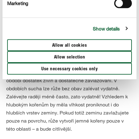
Marketing
Show details
Živiny a voda – správná péče
Allow all cookies
Pouze vitální růže mohou plně rozvinout celou svou
krásu. Věnujte proto pozornost „stravování“ vašich
Allow selection
květinových ratolestí! Pro zdravý růst a nádherné
Use necessary cookies only
pestrobarevné květy potřebují růže během vegetačního
období dostatek živin a dostatečné zavlažování. V
obdobích sucha lze růže bez obav zalévat vydatně.
Zalévejte raději méně často, zato vydatně! Vzhledem k
hlubokým kořenům by měla vlhkost proniknout i do
hlubších vrstev zeminy. Pokud totiž zeminu zavlažujete
pouze na povrchu, růže vytvoří jemné kořeny pouze v
této oblasti – a bude citlivější.