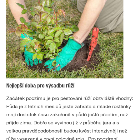
Nejlepší doba pro výsadbu růží
Začátek podzimu je pro pěstování růží obzvláště vhodný:
Půda je z letních měsíců ještě zahřátá a mladé rostlinky
mají dostatek času zakořenit v půdě ještě předtím, než
přijde zima. Dobře se vyvinou již v průběhu jara a s
velkou pravděpodobností budou kvést intenzivněji než
růže vysazená v první polovině roku. Pro podzimní