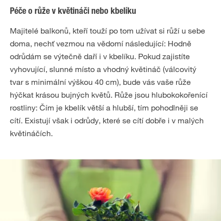
Péče o růže v květináči nebo kbelíku
Majitelé balkonů, kteří touží po tom užívat si růží u sebe
doma, nechť vezmou na vědomí následující: Hodně
odrůdám se výtečně daří i v kbelíku. Pokud zajistíte
vyhovující, slunné místo a vhodný květináč (válcovitý
tvar s minimální výškou 40 cm), bude vás vaše růže
hýčkat krásou bujných květů. Růže jsou hlubokokořenící
rostliny: Čím je kbelík větší a hlubší, tím pohodlněji se
cítí. Existují však i odrůdy, které se cítí dobře i v malých
květináčích.