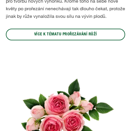
pro tvorbu nových výhonků. Kromě toho na sebe nové
květy po prořezání nenechávají tak dlouho čekat, protože
jinak by růže vynaložila svou sílu na vývin plodů.
VÍCE K TÉMATU PROŘEZÁVÁNÍ RŮŽÍ