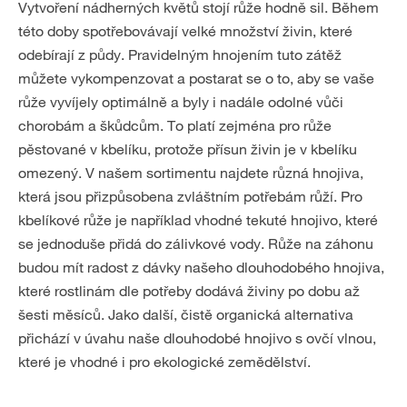
Vytvoření nádherných květů stojí růže hodně sil. Během
této doby spotřebovávají velké množství živin, které
odebírají z půdy. Pravidelným hnojením tuto zátěž
můžete vykompenzovat a postarat se o to, aby se vaše
růže vyvíjely optimálně a byly i nadále odolné vůči
chorobám a škůdcům. To platí zejména pro růže
pěstované v kbelíku, protože přísun živin je v kbelíku
omezený. V našem sortimentu najdete různá hnojiva,
která jsou přizpůsobena zvláštním potřebám růží. Pro
kbelíkové růže je například vhodné tekuté hnojivo, které
se jednoduše přidá do zálivkové vody. Růže na záhonu
budou mít radost z dávky našeho dlouhodobého hnojiva,
které rostlinám dle potřeby dodává živiny po dobu až
šesti měsíců. Jako další, čistě organická alternativa
přichází v úvahu naše dlouhodobé hnojivo s ovčí vlnou,
které je vhodné i pro ekologické zemědělství.