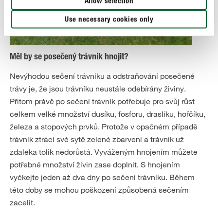
Allow selection
Use necessary cookies only
Měl by se posečený trávník hnojit?
Nevýhodou sečení trávníku a odstraňování posečené
trávy je, že jsou trávníku neustále odebírány živiny.
Přitom právě po sečení trávník potřebuje pro svůj růst
celkem velké množství dusíku, fosforu, draslíku, hořčíku,
železa a stopových prvků. Protože v opačném případě
trávník ztrácí své sytě zelené zbarvení a trávník už
zdaleka tolik nedorůstá. Vyváženým hnojením můžete
potřebné množství živin zase doplnit. S hnojením
vyčkejte jeden až dva dny po sečení trávníku. Během
této doby se mohou poškození způsobená sečením
zacelit.