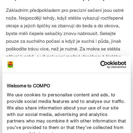
Základním předpokladem pro precizní sečení jsou ostré
nože. Nejpozději tehdy, když stébla vykazují roztřepené
okraje a jejich špičky se zbarvují do šeda a do okrova,
byste měli čepele sekačky znovu nabrousit. Sekejte
pouze za suchého počasí a když je suchá i půda, jinak
poškodíte trávu více, než je nutné. Za mokra se stébla
přilepí k sobě, a už pak není možné dosáhnout čistého,
rovnoměrného řezu. Perfektní ohraničení zajistí obruby z
dlažebních kostek nebo kovové hrany. Okraje můžete
případně zarovnat do jedné linie pomocí vyžínače nebo
Welcome to COMPO
aku nůžek.
We use cookies to personalise content and ads, to
provide social media features and to analyse our traffic.
Po sečení trávníku: Kam s posečenou trávou?
We also share information about your use of our site
with our social media, advertising and analytics
Posečená tráva by se měla z trávníku v každém případě
partners who may combine it with other information that
odstranit, protože tleje velmi pomalu a může tak přispět
you’ve provided to them or that they’ve collected from
k tvorbě travní plsti. Posečenou trávu ovšem v žádném