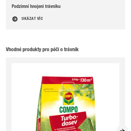
Podzimní hnojení trávníku
Ná
UKÁZAT VÍC
Vhodné produkty pro péči o trávník