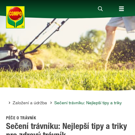
Produkty
Rady a tipy
Témata
Kde koupit
ník
Založení a údržba
Sečení trávníku: Nejlepší tipy a triky
PÉČE O TRÁVNÍK
Společnost
Sečení trávníku: Nejlepší tipy a triky