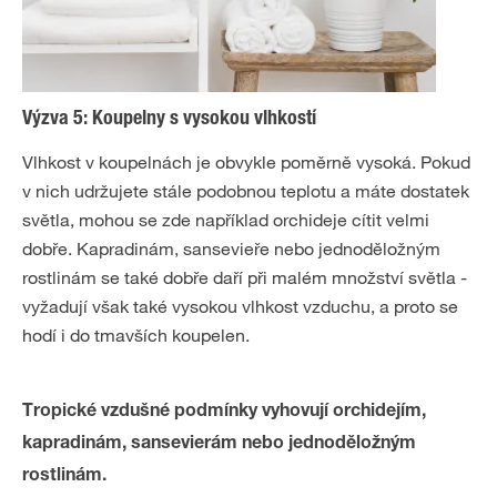
Výzva 5: Koupelny s vysokou vlhkostí
Vlhkost v koupelnách je obvykle poměrně vysoká. Pokud
v nich udržujete stále podobnou teplotu a máte dostatek
světla, mohou se zde například orchideje cítit velmi
dobře. Kapradinám, sansevieře nebo jednoděložným
rostlinám se také dobře daří při malém množství světla -
vyžadují však také vysokou vlhkost vzduchu, a proto se
hodí i do tmavších koupelen.
Tropické vzdušné podmínky vyhovují orchidejím,
kapradinám, sansevierám nebo jednoděložným
rostlinám.