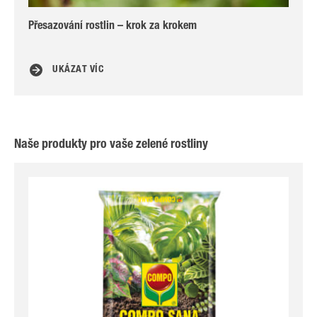
Přesazování rostlin – krok za krokem
Suk
UKÁZAT VÍC
Naše produkty pro vaše zelené rostliny