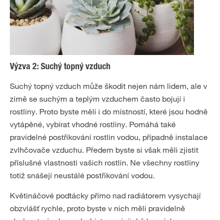
Výzva 2: Suchý topný vzduch
Suchý topný vzduch může škodit nejen nám lidem, ale v
zimě se suchým a teplým vzduchem často bojují i
rostliny. Proto byste měli i do místností, které jsou hodně
vytápěné, vybírat vhodné rostliny. Pomáhá také
pravidelné postřikování rostlin vodou, případně instalace
zvlhčovače vzduchu. Předem byste si však měli zjistit
příslušné vlastnosti vašich rostlin. Ne všechny rostliny
totiž snášejí neustálé postřikování vodou.
Květináčové podtácky přímo nad radiátorem vysychají
obzvlášť rychle, proto byste v nich měli pravidelně