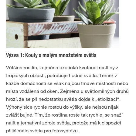
Výzva 1: Kouty s malým množstvím světla
Většina rostlin, zejména exotické kvetoucí rostliny z
tropických oblastí, potřebuje hodně světla. Téměř v
každé domácnosti se však najdou tmavé místnosti nebo
místa vzdálená od oken. Zejména u světlomilných druhů
hrozí, že se při nedostatku světla dojde k „etiolizaci“.
Výhony sice rychle rostou do výšky, ale nejsou nijak
zvlášť bujné. Tím, že rostlina roste tak rychle, se snaží
najít alternativní zdroje světla, protože má k dispozici
příliš málo světla pro fotosyntézu.