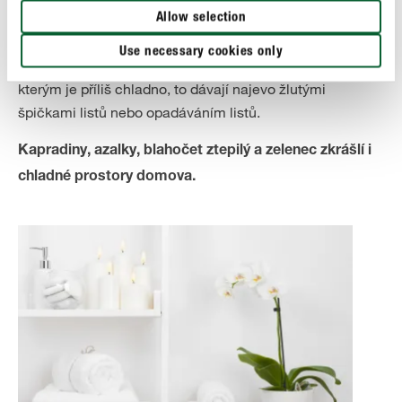
na něj reaguje například opadáváním listů. Jednoduše
Allow selection
vyzkoušejte, zda je v místě průvan, a to tak, že v jeho
Use necessary cookies only
blízkosti zapálíte sirku. Zkušenosti ukazují, že rostliny,
kterým je příliš chladno, to dávají najevo žlutými
špičkami listů nebo opadáváním listů.
Kapradiny, azalky, blahočet ztepilý a zelenec zkrášlí i
chladné prostory domova.