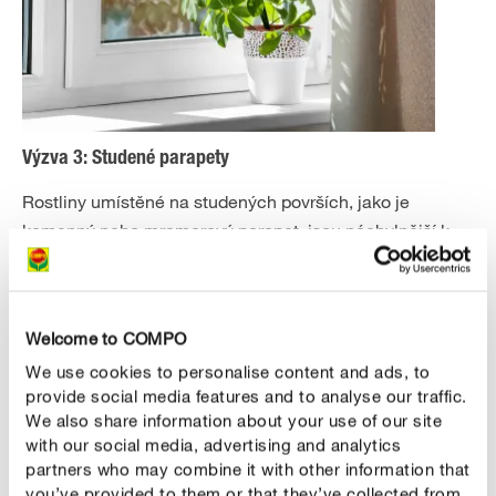
Výzva 3: Studené parapety
Rostliny umístěné na studených površích, jako je
kamenný nebo mramorový parapet, jsou náchylnější k
opačnému problému: rychle se jim „ochladí nohy“. V
takovém případě pomáhá umístit pod květináče dřevěné
disky nebo desky, podnosy nebo rouno. Pro velmi citlivé
Welcome to COMPO
rostliny je lepší zvolit od počátku jiné místo.
We use cookies to personalise content and ads, to
provide social media features and to analyse our traffic.
We also share information about your use of our site
with our social media, advertising and analytics
partners who may combine it with other information that
you’ve provided to them or that they’ve collected from