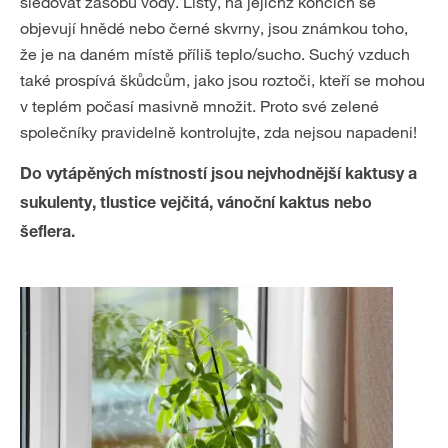
sledovat zásobu vody. Listy, na jejichž koncích se
objevují hnědé nebo černé skvrny, jsou známkou toho,
že je na daném místě příliš teplo/sucho. Suchý vzduch
také prospívá škůdcům, jako jsou roztoči, kteří se mohou
v teplém počasí masivně množit. Proto své zelené
společníky pravidelně kontrolujte, zda nejsou napadeni!
Do vytápěných místností jsou nejvhodnější kaktusy a
sukulenty, tlustice vejčitá, vánoční kaktus nebo
šeflera.