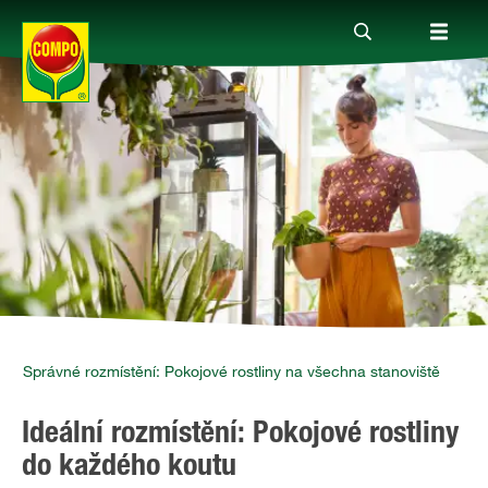
Produkty
Rady a tipy
Témata
Kde koupit
Správné rozmístění: Pokojové rostliny na všechna stanoviště
Ideální rozmístění: Pokojové rostliny
Společnost
do každého koutu