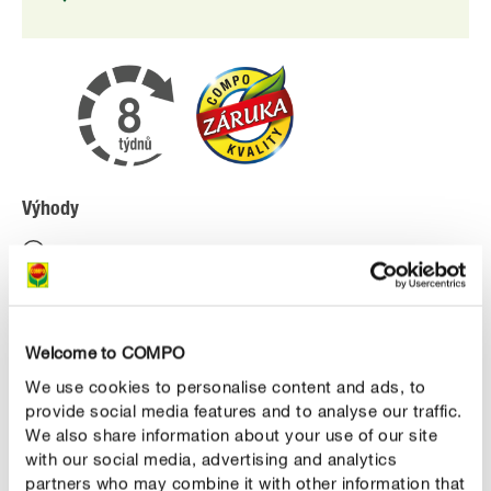
Výhody
speciální substrát špičkové kvality pro všechny druhy
terestrických a epifytických orchidejí
obsažené hnojivo působí okamžitě a zaručuje
optimální zásobování rostlin živinami po dobu až 8
Welcome to COMPO
týdnů
We use cookies to personalise content and ads, to
provide social media features and to analyse our traffic.
kyprá vzdušná struktura zabraňuje díky piniové kůře
We also share information about your use of our site
přemočení a hnilobě kořenů
with our social media, advertising and analytics
partners who may combine it with other information that
zajišťuje optimální příjem vody a živin