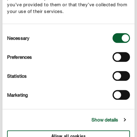
you’ve provided to them or that they’ve collected from
your use of their services.
nabízí optimální podmínky pro zdravý, silný růst a
bohaté nasazení nádherných květů
Consent
Necessary
Selection
POPIS PRODUKTU
Preferences
POUŽITÍ
Statistics
TECHNICKÉ ÚDAJE
Marketing
Tyto výrobky by Vás mohly zajímat
Show details
Allow all cookies