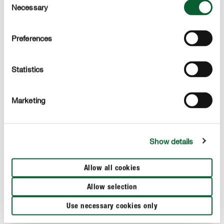
Necessary
Selection
Preferences
Optimální zásobování vodou a živinami
Statistics
Díky své vysoké schopnosti zadržovat vodu granulát
chrání před zamokřením. Zároveň usnadňuje příjem živin.
Vaše rostliny tak mohou zdravě a silně růst.
Marketing
Show details
Allow all cookies
Allow selection
Use necessary cookies only