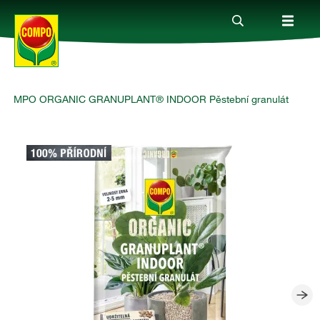
COMPO ORGANIC GRANUPLANT® INDOOR Pěstební granulát
Produkty
Rady a tipy
Témata
Kde koupit
Společnost