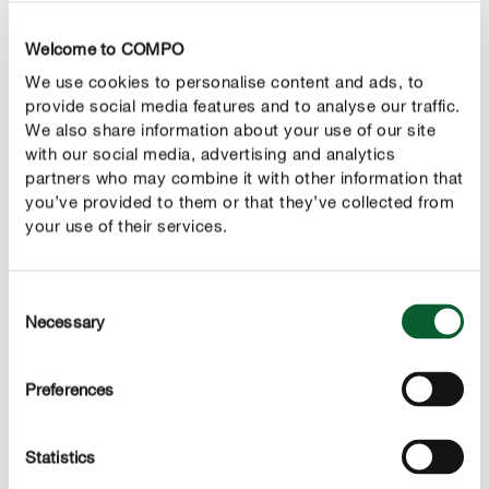
Welcome to COMPO
We use cookies to personalise content and ads, to
provide social media features and to analyse our traffic.
We also share information about your use of our site
with our social media, advertising and analytics
partners who may combine it with other information that
Переваги
you’ve provided to them or that they’ve collected from
Догляд за газоном та позбавлення від бур’янів в
your use of their services.
одному продукті
Надійне та екологічно чисте добриво
Consent
Necessary
Selection
Боротьба з бур’янами завдяки першокласному
інгредієнту
Preferences
Оптимальне поєднання засобу проти бур’янів та
тривалого підживлення газону
Statistics
Високоякісне добриво для газону з усіма