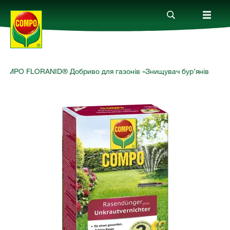
COMPO FLORANID® Добриво для газонів​ «Знищувач бур’янів
Продукти
Гайд
Компанія
Зв'язок