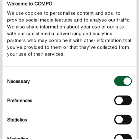
Welcome to COMPO
We use cookies to personalise content and ads, to
provide social media features and to analyse our traffic.
We also share information about your use of our site
with our social media, advertising and analytics
partners who may combine it with other information that
you’ve provided to them or that they’ve collected from
your use of their services.
Consent
Де найкраще місце для моїх трав?
Necessary
Selection
Враховуючи те, що постійне перебування на сонці не
є обов'язковим, одні з
Preferences
найпопулярніших рослин відомі саме як італійські чи
прованські трави, адже вони родом з місць де сонце
світить ярко та дуже тривалий час. Маючи це на увазі,
Statistics
шукайте вдома місце, яке не буде повністю в тіні або
виходити на північ, але й не буде піддаватися
Marketing