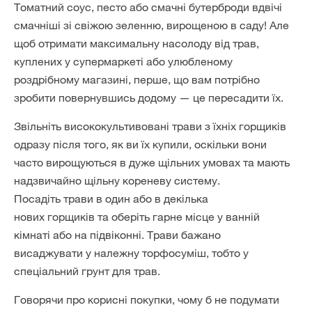
Томатний соус, песто або смачні бутерброди вдвічі
смачніші зі свіжою зеленню, вирощеною в саду! Але
щоб отримати максимальну насолоду від трав,
куплених у супермаркеті або улюбленому
роздрібному магазині, перше, що вам потрібно
зробити повернувшись додому — це пересадити їх.
Звільніть висококультивовані трави з їхніх горщиків
одразу після того, як ви їх купили, оскільки вони
часто вирощуються в дуже щільних умовах та мають
надзвичайно щільну кореневу систему.
Посадіть трави в один або в декілька
нових горщиків та оберіть гарне місце у ванній
кімнаті або на підвіконні. Трави бажано
висаджувати у належну торфосуміш, тобто у
спеціальний грунт для трав.
Говорячи про корисні покупки, чому б не подумати