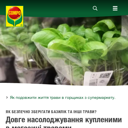
Продукти
Гайд
Компанія
Зв'язок
чі
Як подовжити життя трави в горщиках з супермаркету.
ЯК БЕЗПЕЧНО ЗБЕРІГАТИ БАЗИЛІК ТА ІНШІ ТРАВИ?
Довге насолоджування купленими