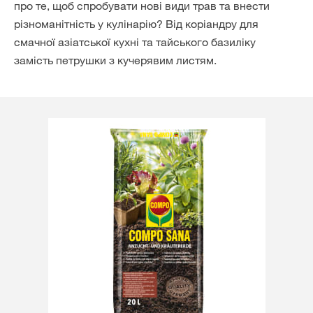
про те, щоб спробувати нові види трав та внести
різноманітність у кулінарію? Від коріандру для
смачної азіатської кухні та тайського базиліку
замість петрушки з кучерявим листям.