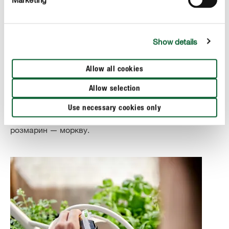
прямому впливу яскравого сонячного світла.
Базилік, безумовно, любить сонце, тоді як петрушка
Show details
процвітає в півтіні. Також ніщо не заважає вам трохи
змінити місце розташування залежно від погоди. Це
стимулюватиме розвиток ароматів.
Allow all cookies
До речі, якщо ви кладете свої трави на балкон або в
Allow selection
овочевий патч, варто мати на увазі сумісних сусідів.
Use necessary cookies only
Наприклад, базилік любить помідори або кабачки, а
розмарин — моркву.