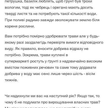
петрушка, базилік люблять, щоб грунт був трохи
вологим, тоді як чебрець і орегано мають досить
тверді листя та не потребують такої кількості води.
При поливі радимо завжди зволожувати землю біля
кореня рослини.
Вам потрібно помірно удобрювати трави але у будь-
якому разі заздалегідь перевірте вимоги відповідного
виду. Як правило, вносити добрива відразу не
потрібно. Зокрема, трави куплені в
супермаркеті ростуть у ґрунті з надзвичайно високим
вмістом поживних речовин та саме тому додавати
добрива у воду має сенс лише через шість - вісім
тижнів.
Чи надихнули ми вас на наступний рік? Якщо так, то
чому б не подумати про вирощування власних трав?