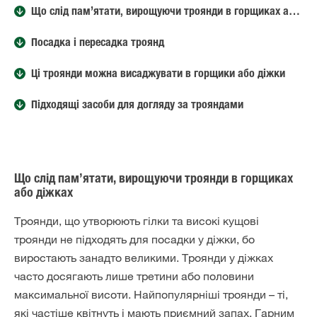
Що слід пам’ятати, вирощуючи троянди в горщиках або діжках
Посадка і пересадка троянд
Ці троянди можна висаджувати в горщики або діжки
Підходящі засоби для догляду за трояндами
Що слід пам’ятати, вирощуючи троянди в горщиках
або діжках
Троянди, що утворюють гілки та високі кущові
троянди не підходять для посадки у діжки, бо
виростають занадто великими. Троянди у діжках
часто досягають лише третини або половини
максимальної висоти. Найпопулярніші троянди – ті,
які частіше квітнуть і мають приємний запах. Гарним