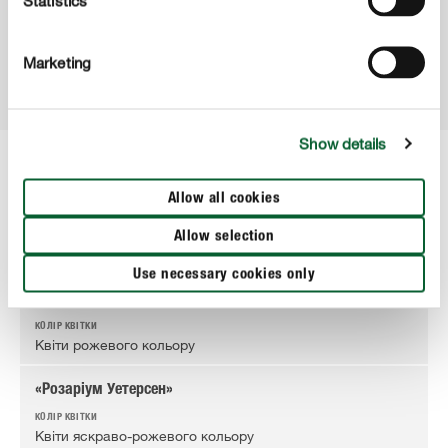
Statistics
рослину пересаджують у той самий горщик зі
свіжим ґрунтом.
Marketing
Show details
Allow all cookies
Ці троянди можна висаджувати в горщики або
діжки
Allow selection
Use necessary cookies only
«Біоніка»
Квіти рожевого кольору
«Розаріум Уетерсен»
Квіти яскраво-рожевого кольору