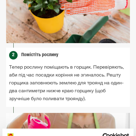
2
Помістіть рослину
Тепер рослину поміщають в горщик. Перевіряють,
аби під час посадки коріння не згиналось. Решту
горщика заповнюють землею для троянд на один-
два сантиметри нижче краю горщику (щоб
зручніше було поливати троянду).