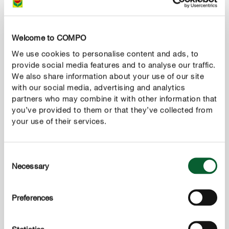
Welcome to COMPO
We use cookies to personalise content and ads, to
provide social media features and to analyse our traffic.
We also share information about your use of our site
with our social media, advertising and analytics
partners who may combine it with other information that
3
Вода та догляд за трояндою
you’ve provided to them or that they’ve collected from
На завершальному етапі троянду добре поливають
your use of their services.
і за необхідності, вносять добрива. Якщо через два
роки коріння рослини наповнять горщик, її
Consent
потрібно буде пересадити знову. Однак якщо
Necessary
Selection
посадка троянди у більший горщик або діжку
неможлива через брак місця, рослину виймають зі
старого горщика, зберігаючи кореневі грудки.
Preferences
Звільнивши коріння від ґрунту, товсті корені
обрізають, пагони вкорочують приблизно до 10 см і