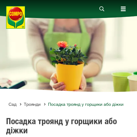
Продукти
Гайд
Компанія
Зв'язок
и
Сад
Троянди
Посадка троянд у горщики або діжки
Посадка троянд у горщики або
діжки