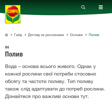
Гайд
Догляд за рослинами
Основи
Полив
Продукти
COMPO
ЯК
Гайд
Полив
Вода – основа всього живого. Однак у
Компанія
кожної рослини свої потреби стосовно
обсягу та частоти поливу. Тип поливу
Зв'язок
також слід адаптувати до потреб рослини.
Дізнайтеся про важливі основи тут.