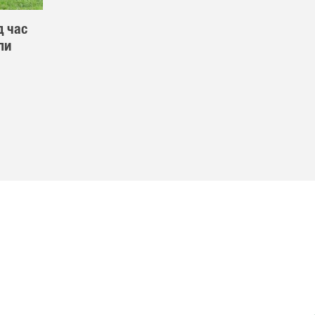
д час
пи