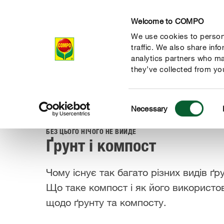
Welcome to COMPO
We use cookies to persona
Продукти
traffic. We also share inf
analytics partners who ma
they’ve collected from you
Consent
Гайд
Догляд за рослинами
Основи
Ґрунт та комп
Necessary
COMPO
Selection
БЕЗ ЦЬОГО НІЧОГО НЕ ВИЙДЕ
Ґрунт і компост
Чому існує так багато різних видів ґ
Що таке компост і як його використо
щодо ґрунту та компосту.