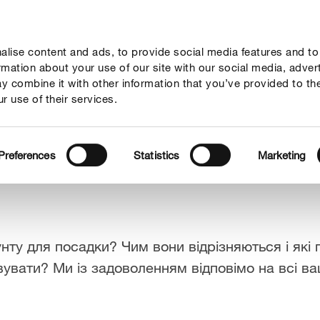
lise content and ads, to provide social media features and to
Гайд
Компанія
Зв'язок
ormation about your use of our site with our social media, adver
y combine it with other information that you’ve provided to th
r use of their services.
ост
Preferences
Statistics
Marketing
рунту для посадки? Чим вони відрізняються і які
вувати? Ми із задоволенням відповімо на всі ва