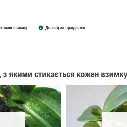
я кожен взимку
Догляд за орхідеями
, з якими стикається кожен взимк