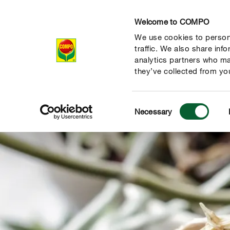
Welcome to COMPO
We use cookies to persona
Продукти
traffic. We also share inf
analytics partners who ma
they’ve collected from you
Consent
Necessary
Selection