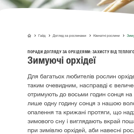
Гайд
Догляд за рослинами
Кімнатні рослини
Зиму
COMPO
ПОРАДИ ДОГЛЯДУ ЗА ОРХІДЕЯМИ: ЗАХИСТУ ВІД ТЕПЛОГО
Зимуючі орхідеї
Для багатьох любителів рослин орхідеї
таким очевидним, насправді є величезн
отримують до восьми годин сонця на д
лише одну годину сонця з нашою воло
опалення та крижані протяги, що надх
зимового сну і виглядають вкрай пош
при зимівлю орхідей, аби навесні ро