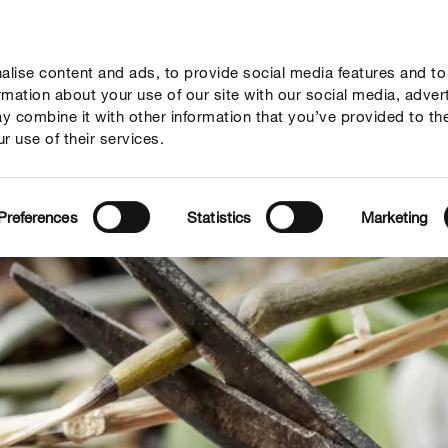
lise content and ads, to provide social media features and to
Гайд
Компанія
Зв'язок
ormation about your use of our site with our social media, adver
y combine it with other information that you’ve provided to th
r use of their services.
Preferences
Statistics
Marketing