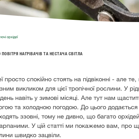
ючі орхідеї
 ПОВІТРЯ НАГРІВАЧІВ ТА НЕСТАЧА СВІТЛА
 просто спокійно стоять на підвіконні - але те
им викликом для цієї тропічної рослини. У рідні
ень навіть у зимові місяці. Але тут нам щасти
гою та холодною погодою. До цього додається 
одять ззовні, тому не дивно, що багато орхідей
арпаними. У цій статті ми покажемо вам, про щ
слини швидко зацвіли.