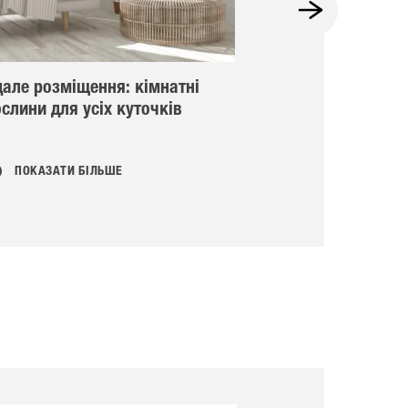
дале розміщення: кімнатні
Поради та рек
слини для усіх куточків
правильного д
кімнатними р
ПОКАЗАТИ БІЛЬШЕ
ПОКАЗАТИ БІ