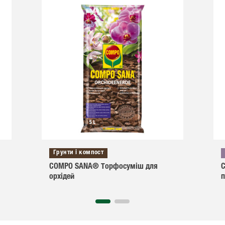
Грунти і компост
COMPO SANA® Торфосуміш для
C
орхідей