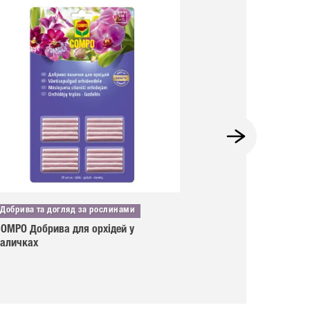
Добрива та догляд за рослинами
Добрива та догля
OMPO Добрива для орхідей у
COMPO Догляд за
паличках