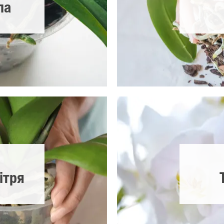
ла
ітря