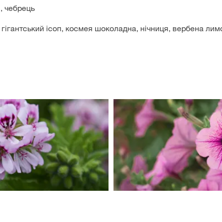
, чебрець
й гігантський ісоп, космея шоколадна, нічниця, вербена лим