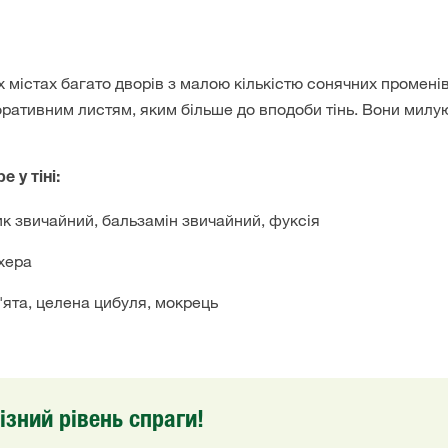
х містах багато дворів з малою кількістю сонячних промені
коративним листям, яким більше до вподоби тінь. Вони мил
 у тіні:
дник звичайний, бальзамін звичайний, фуксія
хера
'ята, целена цибуля, мокрець
різний рівень спраги!