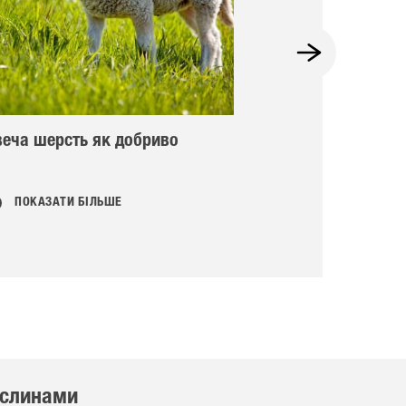
веча шерсть як добриво
Барвисті ранн
балкона – три
ПОКАЗАТИ БІЛЬШЕ
ПОКАЗАТИ БІ
ослинами