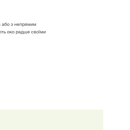
в або з непрямим
ують око радше своїми