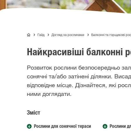
Гайд
Догляд за рослинами
Балконні та горщикові ро
COMPO
Найкрасивіші балконні р
Розвиток рослини безпосередньо зале
сонячні та/або затінені ділянки. Вис
відповідне місце. Дізнайтеся, які рос
ними доглядати.
Зміст
Рослини для сонячної тераси
Рослини дл