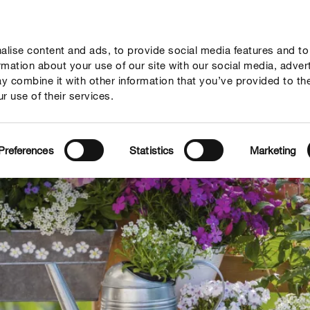
lise content and ads, to provide social media features and to
Гайд
Компанія
Зв'язок
ormation about your use of our site with our social media, adver
y combine it with other information that you’ve provided to th
r use of their services.
Preferences
Statistics
Marketing