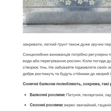
закривати, легкий ґрунт також дуже зручно пер
Сонцелюбних вихованців потрібно регулярно п
води або перегріванню рослин. Коли погода ду
створює тінь. Не забувайте підживляти своїх з
добре ростимуть та будуть стійкими до хвороб і
Сонячні балкони полюбляють, зокрема, такі 
Петунія, пеларгонія, ла
Балконні рослини:
верес звичайний, гацанія
Сезонні рослини: