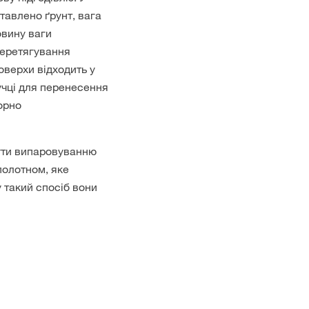
тавлено ґрунт, вага
овину ваги
перетягування
оверхи відходить у
учці для перенесення
орно
ігти випаровуванню
полотном, яке
 такий спосіб вони