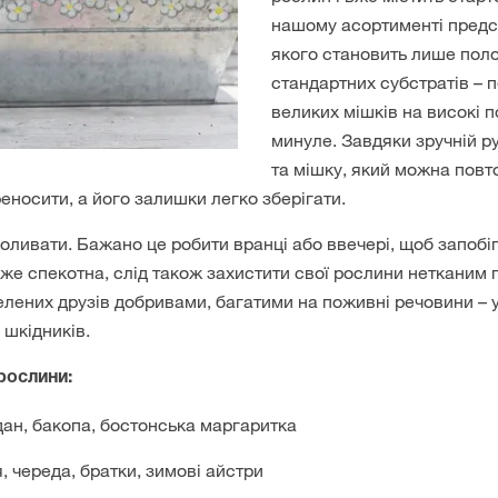
нашому асортименті предс
якого становить лише пол
стандартних субстратів – 
великих мішків на високі п
минуле. Завдяки зручній р
та мішку, який можна повт
еносити, а його залишки легко зберігати.
оливати. Бажано це робити вранці або ввечері, щоб запоб
же спекотна, слід також захистити свої рослини нетканим 
елених друзів добривами, багатими на поживні речовини – у
 шкідників.
рослини:
дан, бакопа, бостонська маргаритка
, череда, братки, зимові айстри