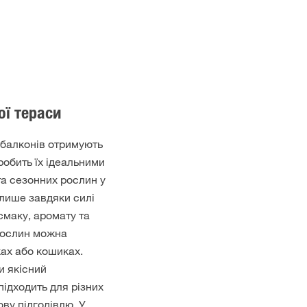
ої тераси
а балконів отримують
робить їх ідеальними
 та сезонних рослин у
 лише завдяки силі
смаку, аромату та
 рослин можна
ах або кошиках.
 якісний
підходить для різних
ову підгодівлю. У