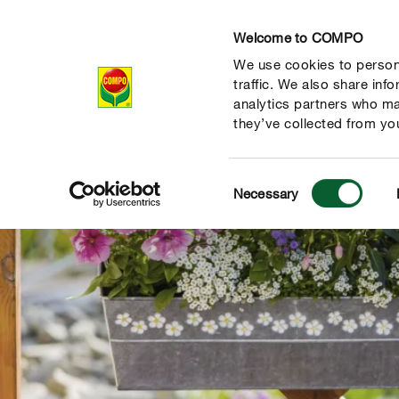
Welcome to COMPO
We use cookies to persona
Продукти
traffic. We also share inf
analytics partners who ma
they’ve collected from you
Consent
Necessary
Selection