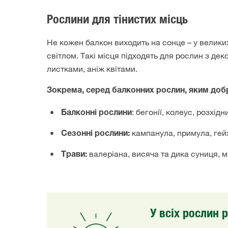
Рослини для тінистих місць
Не кожен балкон виходить на сонце – у велики
світлом. Такі місця підходять для рослин з де
листками, аніж квітами.
Зокрема, серед балконних рослин, яким добре
: бегонії, колеус, розхі
Балконні рослини
кампанула, примула, гей
Сезонні рослини:
валеріана, висяча та дика суниця, м
Трави:
У всіх рослин 