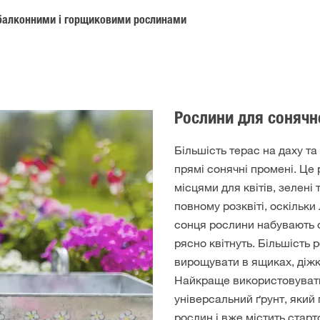
 балконними і горщиковими рослинами
Рослини для сонячн
Більшість терас на даху т
прямі сонячні промені. Це 
місцями для квітів, зелені
повному розквіті, оскільки
сонця рослини набувають 
рясно квітнуть. Більшість
вирощувати в ящиках, діжк
Найкраще використовувати
універсальний ґрунт, який 
рослин і вже містить старт