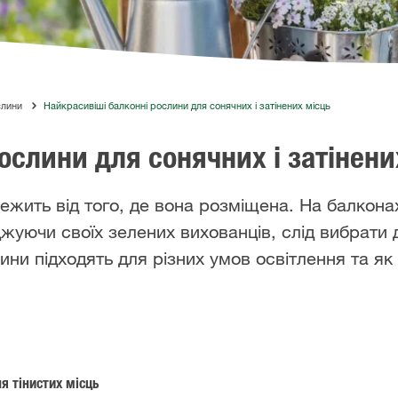
слини
Найкрасивіші балконні рослини для сонячних і затінених місць
ослини для сонячних і затінени
жить від того, де вона розміщена. На балкона
аджуючи своїх зелених вихованців, слід вибрати 
лини підходять для різних умов освітлення та я
я тінистих місць